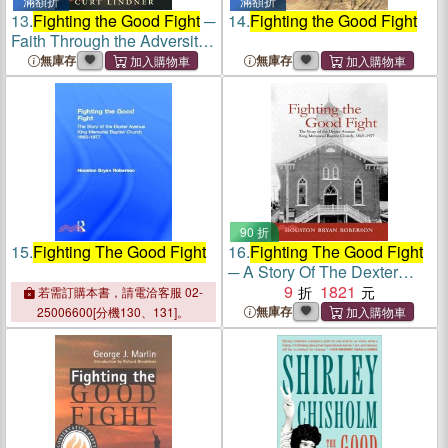
滿額折
滿額折
13.
Fighting the Good Fight
─
14.
Fighting the Good Fight
Faith Through the Adversity
of Terminal Cancer
無庫存
無庫存
90 折
15.
Fighting The Good Fight
16.
Fighting The Good Fight
─ A Story Of The Dexter
Avenue King Memorial
9
1821
若需訂購本書，請電洽客服 02-
Church, 1865-1977
無庫存
25006600[分機130、131]。