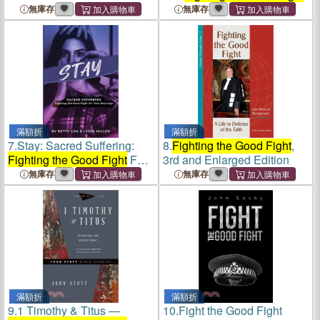
of Faith and Finishing Well
無庫存
無庫存
滿額折
滿額折
7.
Stay: Sacred Suffering:
8.
Fighting the Good Fight
,
Fighting the Good Fight
For
3rd and Enlarged Edition
Your Marriage
無庫存
無庫存
滿額折
滿額折
9.
1 Timothy & Titus ―
10.
Fight the Good Fight