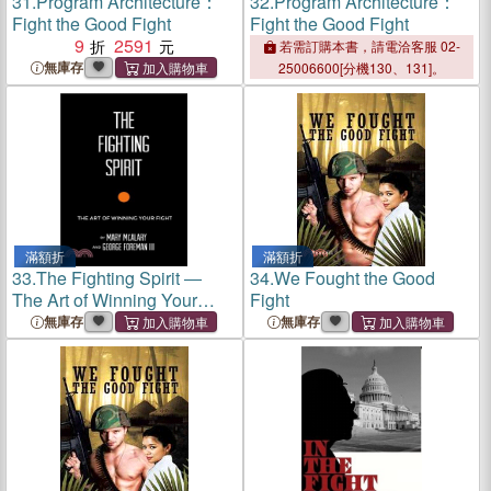
31.
Program Architecture：
32.
Program Architecture：
Fight the Good Fight
Fight the Good Fight
9
2591
若需訂購本書，請電洽客服 02-
無庫存
25006600[分機130、131]。
滿額折
滿額折
33.
The Fighting Spirit ―
34.
We Fought the Good
The Art of Winning Your
Fight
Fight
無庫存
無庫存