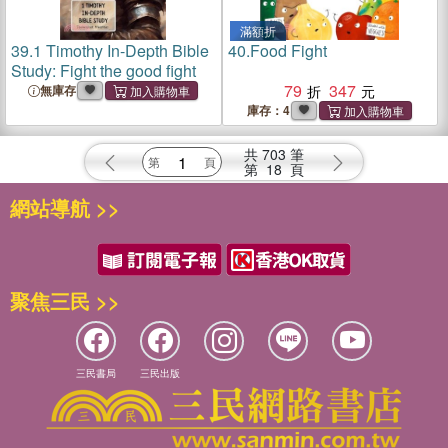
滿額折
39.
1 Timothy In-Depth Bible
40.
Food Fight
Study: Fight the good fight
79
347
無庫存
庫存：4
共
703
筆
第
18
頁
網站導航 >>
聚焦三民 >>
三民書局
三民出版