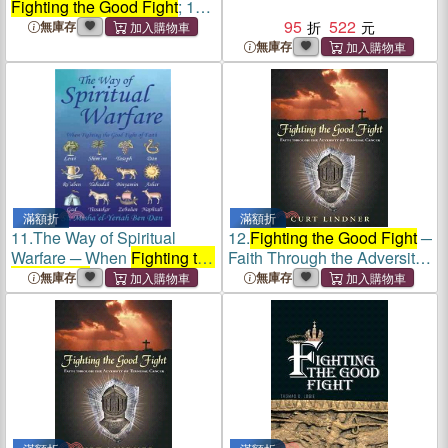
Fighting the Good Fight
; 12
Studies With Commentary
95
522
無庫存
For Individuals or Groups
無庫存
滿額折
滿額折
11.
The Way of Spiritual
12.
Fighting the Good Fight
─
Warfare ─ When
Fighting the
Faith Through the Adversity
Good Fight
of Faith
of Terminal Cancer
無庫存
無庫存