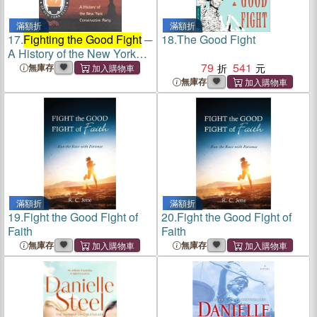
滿額折
滿額折
17.
Fighting the Good Fight
─
18.
The Good Fight
A History of the New York
Conservative Party
79
541
無庫存
無庫存
滿額折
滿額折
19.
Fight the Good Fight of
20.
Fight the Good Fight of
Faith
Faith
無庫存
無庫存