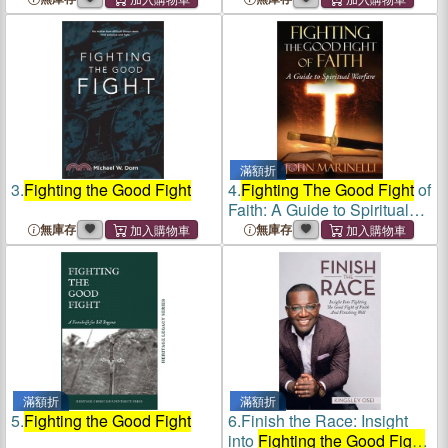
in Faith
滿額折
3.
Fighting the Good Fight
4.
Fighting The Good Fight
of
Faith: A Guide to Spiritual
Warfare
無庫存
無庫存
滿額折
滿額折
5.
Fighting the Good Fight
6.
Finish the Race: Insight
into
Fighting the Good Fight