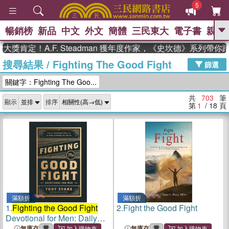
5
暢銷榜
新品
中文
外文
簡體
三民東大
電子書
親子
GO
！A.F. Steadman 獲年度作家，《史坎德》系列帶你踏上熱
搜尋結果
/
Fighting The Good Fight
、
熱搜：
東野圭吾
高希均教授回憶錄
篩選
、
、
、
The Odyssey
父親節
如果歷
關鍵字：Fighting The Goo...
、
、
史是一群喵
暑期推薦
國際布克
、
、
獎 臺灣漫遊錄
方念華
台灣的李
共
703
筆
顯示
排序
、
、
登輝時代
數學女孩：黎曼猜想
第
1
/ 18
頁
偉大的迷走神經
滿額折
滿額折
1.
Fighting the Good Fight
2.
Fight the Good Fight
Devotional for Men: Daily
Inspiration to Stand Strong
無庫存
無庫存