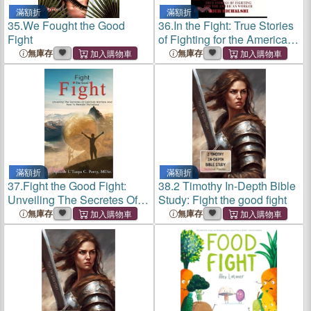
滿額折
滿額折
35.
We Fought the Good
36.
In the Fight: True Stories
Fight
of Fighting for the American
Worker
無庫存
無庫存
滿額折
滿額折
37.
Fight the Good Fight:
38.
2 Timothy In-Depth Bible
Unveiling The Secretes Of
Study: Fight the good fight
Spiritual Warfare And How
無庫存
無庫存
To Remain Victorious