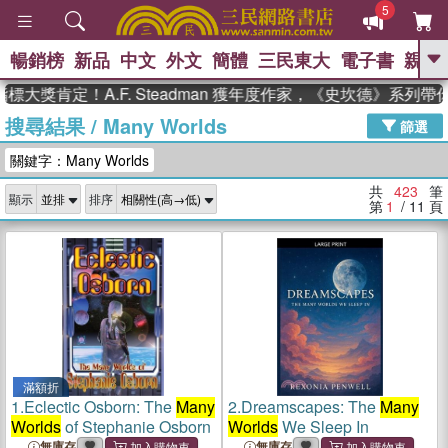
5
暢銷榜
新品
中文
外文
簡體
三民東大
電子書
親子
GO
定！A.F. Steadman 獲年度作家，《史坎德》系列帶你踏上
搜尋結果
/
Many Worlds
、
熱搜：
東野圭吾
高希均教授回憶錄
篩選
、
、
、
The Odyssey
父親節
如果歷
關鍵字：Many Worlds
、
、
史是一群喵
暑期推薦
國際布克
、
、
獎 臺灣漫遊錄
方念華
台灣的李
共
423
筆
顯示
排序
、
、
登輝時代
數學女孩：黎曼猜想
第
1
/ 11
頁
偉大的迷走神經
滿額折
1.
Eclectic Osborn: The
Many
2.
Dreamscapes: The
Many
Worlds
of Stephanie Osborn
Worlds
We Sleep In
無庫存
無庫存