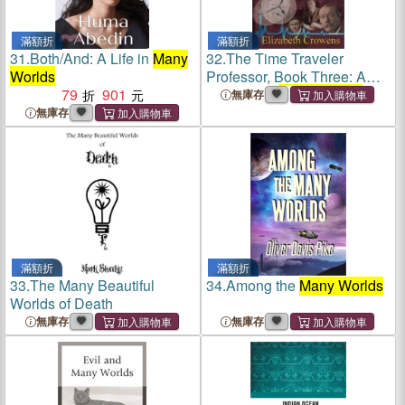
滿額折
滿額折
31.
Both/And: A Life in
Many
32.
The Time Traveler
Worlds
Professor, Book Three: A
79
901
War in Too
Many Worlds
無庫存
無庫存
滿額折
滿額折
33.
The Many Beautiful
34.
Among the
Many Worlds
Worlds of Death
無庫存
無庫存