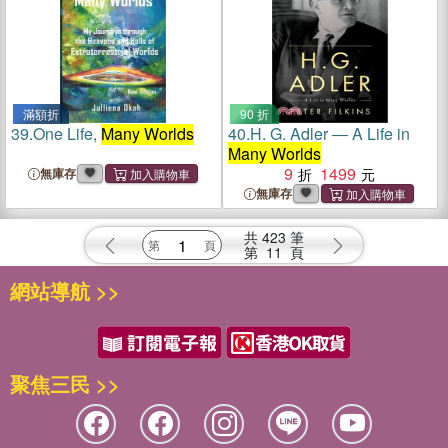
滿額折
90 折
39.
One Life,
Many Worlds
40.
H. G. Adler ― A Life in
Many Worlds
9
1499
無庫存
無庫存
共
423
筆
第
11
頁
網站導航 >>
聚焦三民 >>