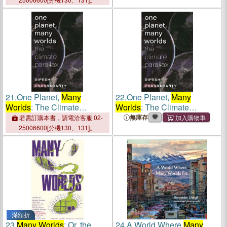
21.
One Planet,
Many
22.
One Planet,
Many
Worlds
: The Climate
Worlds
: The Climate
Parallax
Parallax
無庫存
若需訂購本書，請電洽客服 02-
25006600[分機130、131]。
滿額折
23.
Many Worlds
: Or, the
24.
A World Where
Many