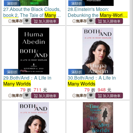
滿額折
滿額折
27.
About the Black Clouds,
28.
Einstein's Moon:
book 2, The Tale of
Many
Debunking the
Many-Worlds
Worlds
Myth and Other
無庫存
無庫存
Misinterpretations of
Quantum Mechanics
滿額折
滿額折
29.
Both/And：A Life in
30.
Both/And：A Life in
Many Worlds
Many Worlds
79
711
79
948
無庫存
無庫存