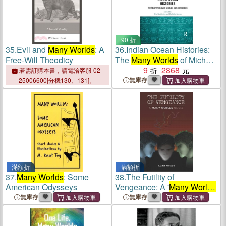
90 折
35.
Evil and
Many Worlds
: A
36.
Indian Ocean Histories:
Free-Will Theodicy
The
Many Worlds
of Michael
Naylor Pearson
9
2868
若需訂購本書，請電洽客服 02-
無庫存
25006600[分機130、131]。
滿額折
滿額折
37.
Many Worlds
: Some
38.
The Futility of
American Odysseys
Vengeance: A '
Many Worlds
'
Novel
無庫存
無庫存