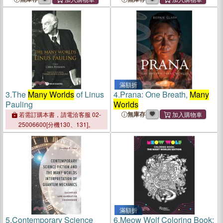
滿額折
3.
The
Many Worlds
of Linus
4.
Prana: One Breath,
Many
Pauling
Worlds
無庫存
若需訂購本書，請電洽客服 02-
25006600[分機130、131]。
滿額折
5.
Contemporary Science
6.
Meow Wolf Coloring Book: