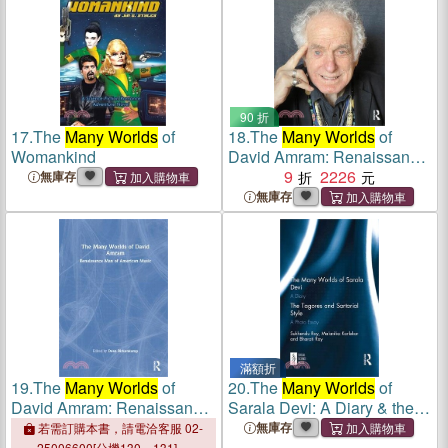
90 折
17.
The
Many Worlds
of
18.
The
Many Worlds
of
Womankind
David Amram: Renaissance
Man of American Music
9
2226
無庫存
無庫存
滿額折
19.
The
Many Worlds
of
20.
The
Many Worlds
of
David Amram: Renaissance
Sarala Devi: A Diary & the
Man of American Music
Tagores and Sartorial Style:
無庫存
若需訂購本書，請電洽客服 02-
A Photo Essay
25006600[分機130、131]。