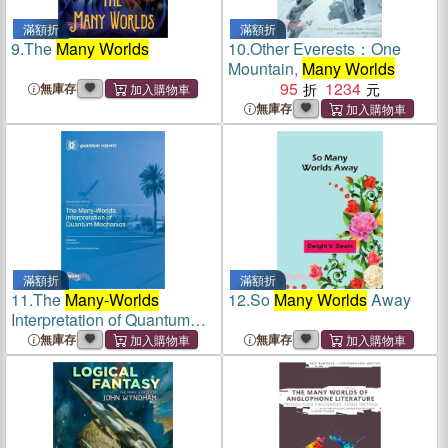
滿額折
滿額折
9.
The
Many Worlds
10.
Other Everests：One
Mountain,
Many Worlds
95
1234
無庫存
無庫存
滿額折
滿額折
11.
The
Many-Worlds
12.
So
Many Worlds
Away
Interpretation of Quantum
Mechanics
無庫存
無庫存