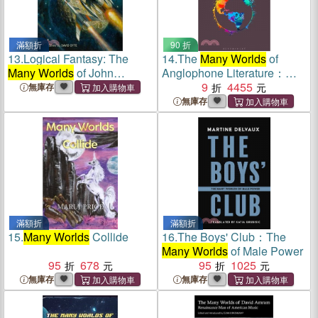
滿額折
90 折
13.
Logical Fantasy: The
14.
The
Many Worlds
of
Many Worlds
of John
Anglophone Literature：
Wyndham
Transcultural Engagements,
9
4455
無庫存
Global Frictions
無庫存
滿額折
滿額折
15.
Many Worlds
Collide
16.
The Boys' Club：The
Many Worlds
of Male Power
95
678
95
1025
無庫存
無庫存