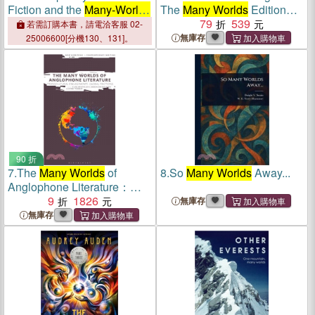
Fiction and the
Many-Worlds
The
Many Worlds
Edition：
Interpretation of Quantum
All Exhibits
79
539
若需訂購本書，請電洽客服 02-
Mechanics: Sacrifice and
無庫存
25006600[分機130、131]。
Narrative Coherence
90 折
7.
The
Many Worlds
of
8.
So
Many Worlds
Away...
Anglophone Literature：
Transcultural Engagements,
9
1826
無庫存
Global Frictions
無庫存