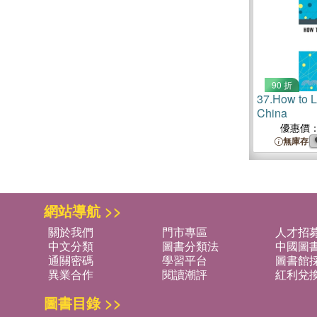
90 折
37.
How to L
China
優惠價
無庫存
網站導航 >>
關於我們
門市專區
人才招
中文分類
圖書分類法
中國圖
通關密碼
學習平台
圖書館採
異業合作
閱讀潮評
紅利兌
圖書目錄 >>