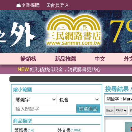
企業採購
會員登入
暢銷榜
新品
推薦
中文
外
NEW
紅利積點抵現金，消費購書更貼心
搜尋結果
縮小範圍
關鍵字：Marxis
篩選商品
顯示
商品類型
繁體書
外文書
(14)
(1084)