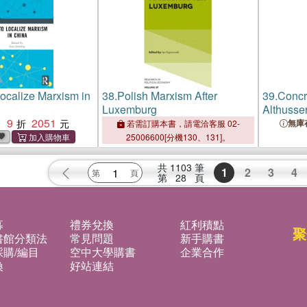
ocalize Marxism in
38.
Polish Marxism After
39.
Concre
Luxemburg
Althusse
9
2051
：
無庫
若需訂購本書，請電洽客服 02-
25006600[分機130、131]。
共
1103
筆
1
2
3
4
第
28
頁
募
禮券兌換
紅利積點
聚
書館分類法
常見問題
新手購書
購/編目
空中大學購書
企業合作
換
好站連結