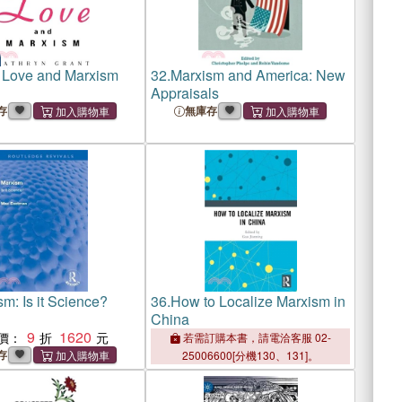
 Love and Marxism
32.
Marxism and America: New
Appraisals
存
無庫存
m: Is it Science?
36.
How to Localize Marxism in
China
9
1620
價：
若需訂購本書，請電洽客服 02-
存
25006600[分機130、131]。