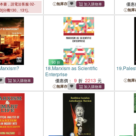
無庫存
優惠
本書，請電洽客服 02-
無庫
00[分機130、131]。
90 折
Marxism?
18.
Marxism as Scientific
19.
Pales
Enterprise
9
2213
優惠價：
無庫
無庫存