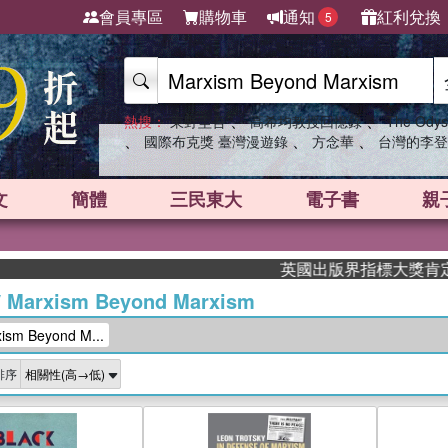
會員專區
購物車
通知
紅利兌換
5
、
、
熱搜：
東野圭吾
高希均教授回憶錄
The Odys
、
、
、
國際布克獎 臺灣漫遊錄
方念華
台灣的李登
文
簡體
三民東大
電子書
親
英國出版界指標大獎肯定！A.F. 
/
Marxism Beyond Marxism
m Beyond M...
排序