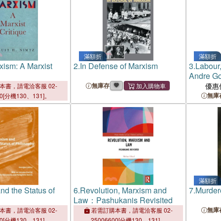
滿額折
滿額折
xism: A Marxist
2.
In Defense of Marxism
3.
Labour
Andre Go
and Deg
無庫存
優惠
本書，請電洽客服 02-
無庫
00[分機130、131]。
滿額折
nd the Status of
6.
Revolution, Marxism and
7.
Murder
Law：Pashukanis Revisited
無庫
本書，請電洽客服 02-
若需訂購本書，請電洽客服 02-
00[分機130、131]。
25006600[分機130、131]。