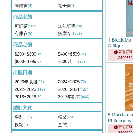
簡體書
電子書
(4)
(1)
商品狀態
可訂購
無法訂購
(1093)
(10)
有庫存
無庫存
(5)
(1098)
1.
Black Mar
商品定價
Critique
若需訂購
$200~$399
$400~$599
(16)
(27)
250066
$600~$799
$800以上
(67)
(993)
出版日期
2026年以後
2024~2025
(26)
(72)
2022~2023
2020~2021
(112)
(127)
2018~2019
2017年以前
(86)
(680)
裝訂方式
5.
Marxism a
平裝
精裝
(554)
(420)
Philosophy
軟精
盒裝
(1)
(1)
若需訂購
250066