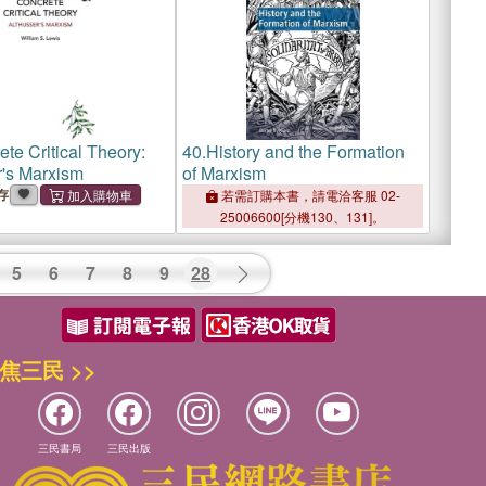
te Critical Theory:
40.
History and the Formation
r's Marxism
of Marxism
存
若需訂購本書，請電洽客服 02-
25006600[分機130、131]。
5
6
7
8
9
28
焦三民 >>
三民書局
三民出版