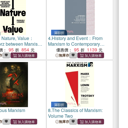
滿額折
, Nature, Value：
4.
History and Event：From
rz between Marxism
Marxism to Contemporary
rowth
95
854
French Theory
95
1139
價：
優惠價：
存
無庫存
滿額折
ous Marxism
8.
The Classics of Marxism:
Volume Two
存
無庫存