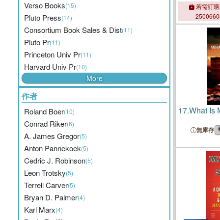
Verso Books
(15)
若需訂購
250066
Pluto Press
(14)
Consortium Book Sales & Dist
(11)
Pluto Pr
(11)
Princeton Univ Pr
(11)
Harvard Univ Pr
(10)
More
作者
17.
What Is 
Roland Boer
(10)
Conrad Riker
(6)
無庫存
A. James Gregor
(5)
Anton Pannekoek
(5)
Cedric J. Robinson
(5)
Leon Trotsky
(5)
Terrell Carver
(5)
Bryan D. Palmer
(4)
Karl Marx
(4)