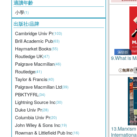
適讀年齡
小學
(1)
出版社/品牌
Cambridge Univ Pr
(103)
Brill Academic Pub
(63)
Haymarket Books
(55)
滿額折
Routledge UK
(47)
9.
What is M
Palgrave Macmillan
(46)
無庫存
Routledge
(41)
Taylor & Francis
(40)
Palgrave Macmillan Ltd
(39)
PBKTYFRL
(34)
Lightning Source Inc
(30)
Duke Univ Pr
(28)
Columbia Univ Pr
(20)
John Wiley & Sons Inc
(19)
13.
Marxism 
Rowman & Littlefield Pub Inc
(16)
Internationa