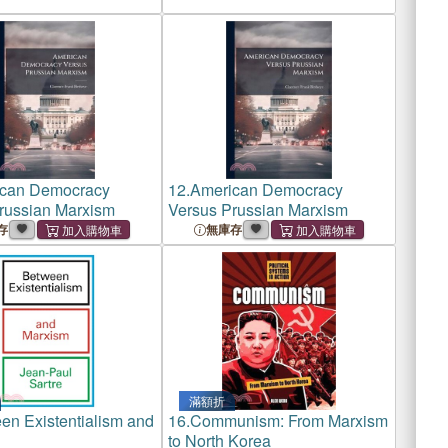
can Democracy
12.
American Democracy
russian Marxism
Versus Prussian Marxism
存
無庫存
滿額折
en Existentialism and
16.
Communism: From Marxism
to North Korea