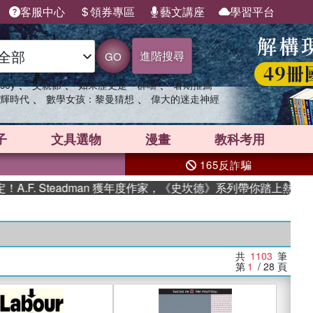
客服中心
領券專區
藝文講座
學習平台
進階搜尋
GO
、
、
、
sey
父親節
如果歷史是一群喵
暑期推薦
、
、
輝時代
數學女孩：黎曼猜想
偉大的迷走神經
子
文具選物
漫畫
教科考用
165反詐騙
Steadman 獲年度作家，《史坎德》系列帶你踏上熱血奇幻旅程
共
1103
筆
第
1
/ 28
頁