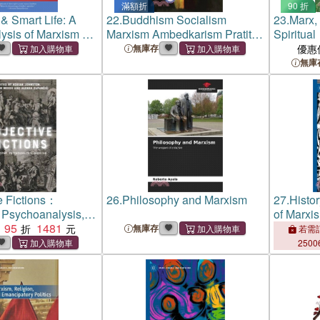
滿額折
90 折
& Smart Life: A
22.
Buddhism Socialism
23.
Marx,
lysis of Marxism &
Marxism Ambedkarism Pratitya
Spiritual
Into Human Society
Samutpada
無庫存
優惠
無庫
e Fictions：
26.
Philosophy and Marxism
27.
Histo
 Psychoanalysis,
of Marxi
95
1481
無庫存
若需訂
2500