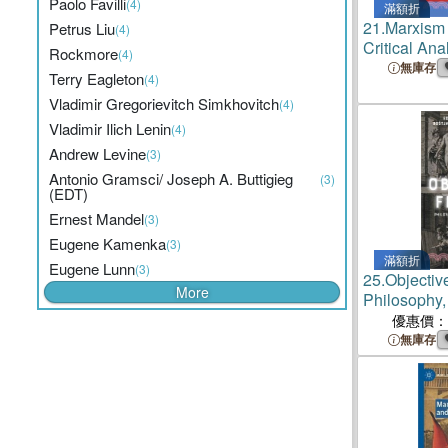
Paolo Favilli
(4)
滿額折
21.
Marxism 
Petrus Liu
(4)
Critical Ana
Rockmore
(4)
an Inquiry 
無庫存
Terry Eagleton
(4)
Vladimir Gregorievitch Simkhovitch
(4)
Vladimir Ilich Lenin
(4)
Andrew Levine
(3)
Antonio Gramsci/ Joseph A. Buttigieg
(3)
(EDT)
Ernest Mandel
(3)
Eugene Kamenka
(3)
滿額折
Eugene Lunn
(3)
25.
Objectiv
More
Philosophy,
Marxism
優惠價：
無庫存