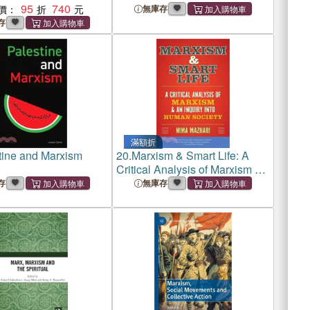
95
740
價：
無庫存
存
滿額折
tine and Marxism
20.
Marxism & Smart Life: A
Critical Analysis of Marxism &
an Inquiry Into Human Society
存
無庫存