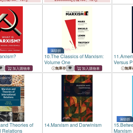
滿額折
arxism?
10.
The Classics of Marxism:
11.
Ameri
Volume One
Versus P
無庫存
無庫
滿額折
and Theories of
14.
Marxism and Darwinism
15.
Betwe
l Relations
Marxism