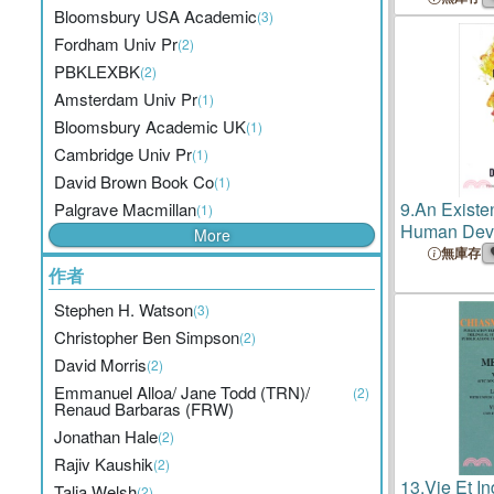
Bloomsbury USA Academic
(3)
Fordham Univ Pr
(2)
PBKLEXBK
(2)
Amsterdam Univ Pr
(1)
Bloomsbury Academic UK
(1)
Cambridge Univ Pr
(1)
David Brown Book Co
(1)
9.
An Existe
Palgrave Macmillan
(1)
Human Dev
More
Philosophic
無庫存
作者
Perspective
Stephen H. Watson
(3)
Christopher Ben Simpson
(2)
David Morris
(2)
Emmanuel Alloa/ Jane Todd (TRN)/
(2)
Renaud Barbaras (FRW)
Jonathan Hale
(2)
Rajiv Kaushik
(2)
13.
Vie Et I
Talia Welsh
(2)