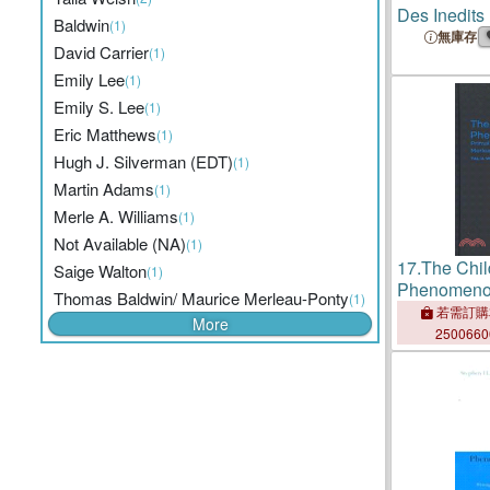
Des Inedits
Baldwin
(1)
Et Simondon
無庫存
David Carrier
(1)
Individuatio
Emily Lee
Unpublished
(1)
Merleau-po
Emily S. Lee
(1)
Vita E Indi
Eric Matthews
(1)
Hugh J. Silverman (EDT)
(1)
Martin Adams
(1)
Merle A. Williams
(1)
Not Available (NA)
(1)
17.
The Chil
Saige Walton
(1)
Phenomenol
Thomas Baldwin/ Maurice Merleau-Ponty
(1)
Primary Exp
若需訂購
More
Merleau-pon
250066