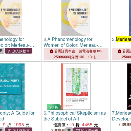
enology for
2.
A Phenomenology for
3.
Merleau
olor: Merleau-
Women of Color: Merleau-
entity-In-
Ponty and Identity in
若需訂購本書，請電洽客服 02-
若需訂
Difference
25006600[分機130、131]。
2500
90 折
onty: A Guide for
6.
Philosophical Skepticism as
7.
Merlea
ed
the Subject of Art
Developm
9
1995
9
4455
：
優惠價：
無庫
無庫存