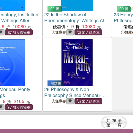
90 折
90 折
ology, Institution
22.
In the Shadow of
23.
Henry
 Writings After
Phenomenology: Writings After
Philosop
ty II
9
10080
Merleau-Ponty I
9
10080
優惠價：
優惠
無庫存
無庫
滿額折
Merleau-Ponty ─
26.
Philosophy & Non-
ngs
Philosophy Since Merleau-
9
2105
Ponty
：
無庫存
共
26
筆
第
1
頁