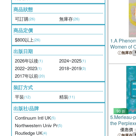
商品狀態
可訂購
無庫存
(26)
(26)
商品定價
$800以上
(26)
1.
A Phenom
Women of C
出版日期
Ponty and Id
無庫存
Difference
2026年以後
2024~2025
(1)
(1)
2022~2023
2018~2019
(1)
(3)
2017年以前
(20)
裝訂方式
平裝
精裝
(12)
(11)
出版社/品牌
90 折
5.
Merleau-p
Continuum Intl UK
(5)
the Perplex
Northwestern Univ Pr
(5)
優惠價
Routledge UK
(4)
無庫存