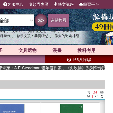
客服中心
領券專區
藝文講座
學習平台
進階搜尋
GO
、
、
、
sey
父親節
如果歷史是一群喵
暑期推薦
、
、
輝時代
數學女孩：黎曼猜想
偉大的迷走神經
子
文具選物
漫畫
教科考用
165反詐騙
F. Steadman 獲年度作家，《史坎德》系列帶你踏上熱血奇
共
26
筆
第
1
/ 1
頁