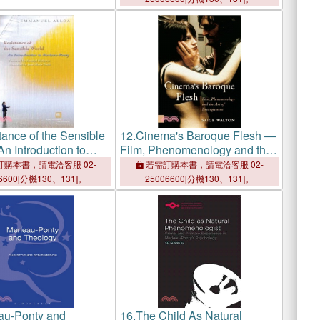
tance of the Sensible
12.
Cinema's Baroque Flesh ―
n Introduction to
Film, Phenomenology and the
Ponty
Art of Entanglement
購本書，請電洽客服 02-
若需訂購本書，請電洽客服 02-
6600[分機130、131]。
25006600[分機130、131]。
au-Ponty and
16.
The Child As Natural