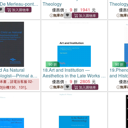
 De Merleau-ponty
Theology
Theolog
 Life and
9
1941
優惠價：
優惠
n. With
無庫存
無庫
 Textes by
nty and Simondon -
viduazione. C
90 折
90 折
d As Natural
18.
Art and Institution ―
19.
Pheno
ogist—Primal and
Aesthetics in the Late Works of
and Hist
erience in
Merleau-ponty
9
2805
Merleau-P
優惠價：
優惠
本書，請電洽客服 02-
ty's Psychology
無庫存
無庫
00[分機130、131]。