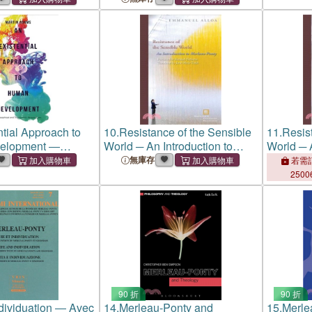
ntial Approach to
10.
Resistance of the Sensible
11.
Resis
elopment ―
World ─ An Introduction to
World ─ A
al and Therapeutic
Merleau-Ponty
Merleau-
無庫存
若需訂
s
2500
90 折
90 折
ndividuation ― Avec
14.
Merleau-Ponty and
15.
Merle