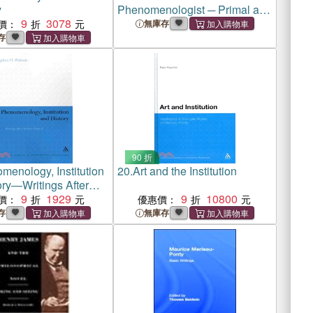
y
Phenomenologist ─ Primal and
9
3078
Primary Experience in
價：
無庫存
Merleau-ponty's Psychology
存
90 折
menology, Institution
20.
Art and the Institution
ory―Writings After
onty II
9
1929
9
10800
價：
優惠價：
存
無庫存