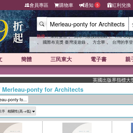
會員專區
購物車
通知
紅利兌換
5
、
、
熱搜：
東野圭吾
高希均教授回憶錄
The Odys
、
、
、
國際布克獎 臺灣漫遊錄
方念華
台灣的李登
文
簡體
三民東大
電子書
親
英國出版界指標大獎肯定！A.
/
Merleau-ponty for Architects
-ponty fo...
排序