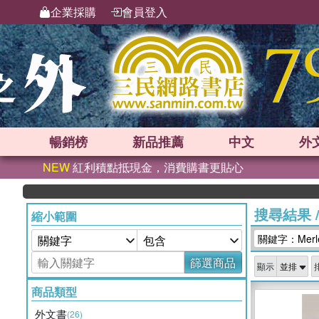
企業採購
會員登入
暢銷榜
新品
推薦
中文
外
NEW
紅利積點抵現金，消費購書更貼心
搜尋結果
縮小範圍
關鍵字：Merleau
篩選商品
顯示
商品類型
外文書
(26)