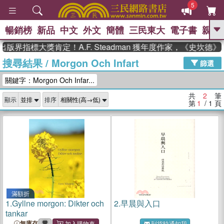
5
暢銷榜
新品
中文
外文
簡體
三民東大
電子書
親子
GO
出版界指標大獎肯定！A.F. Steadman 獲年度作家，《史坎
搜尋結果
/
Morgon Och Infart
、
熱搜：
東野圭吾
高希均教授回憶錄
篩選
、
、
、
The Odyssey
父親節
如果歷
關鍵字：Morgon Och Infar...
、
、
史是一群喵
暑期推薦
國際布克
、
、
獎 臺灣漫遊錄
方念華
台灣的李
共
2
筆
顯示
排序
、
、
登輝時代
數學女孩：黎曼猜想
第
1
/ 1
頁
偉大的迷走神經
滿額折
1.
Gyllne morgon: Dikter och
2.
早晨與入口
tankar
無庫存
到貨時通知我