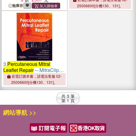
Regurgitation
無庫存
25006600[分機130、131]。
3.
Percutaneous Mitral
Leaflet Repair
─ MitraClip
Therapy for Mitral
若需訂購本書，請電洽客服 02-
Regurgitation
25006600[分機130、131]。
共
3
筆
第
1
頁
網站導航 >>