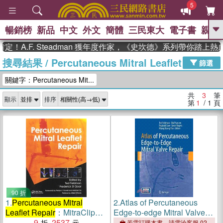
5
暢銷榜
新品
中文
外文
簡體
三民東大
電子書
親子
GO
！A.F. Steadman 獲年度作家，《史坎德》系列帶你踏上熱
搜尋結果
/
Percutaneous Mitral Leaflet Repair
、
熱搜：
東野圭吾
高希均教授回憶錄
篩選
、
、
、
The Odyssey
父親節
如果歷
關鍵字：Percutaneous Mit...
、
、
史是一群喵
暑期推薦
國際布克
、
、
獎 臺灣漫遊錄
方念華
台灣的李
共
3
筆
顯示
排序
、
、
登輝時代
數學女孩：黎曼猜想
第
1
/ 1
頁
偉大的迷走神經
90 折
1.
Percutaneous Mitral
2.
Atlas of Percutaneous
Leaflet Repair
：MitraClip
Edge-to-edge Mitral Valve
Therapy for Mitral
9
2537
Repair
若需訂購本書，請電洽客服 02-