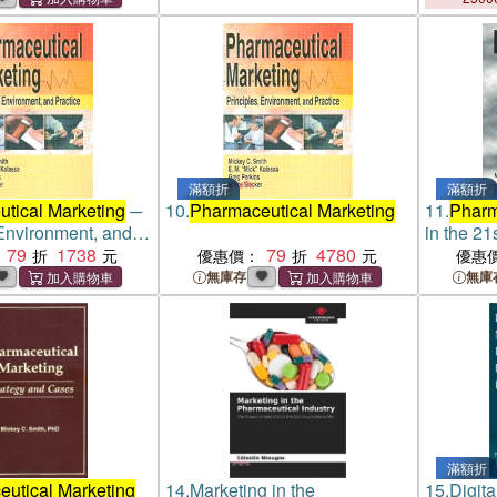
滿額折
滿額折
tical Marketing
─
10.
Pharmaceutical Marketing
11.
Pharm
 Environment, and
in the 21
79
1738
79
4780
優惠價：
優惠
無庫存
無庫
滿額折
utical Marketing
14.
Marketing in the
15.
Digita