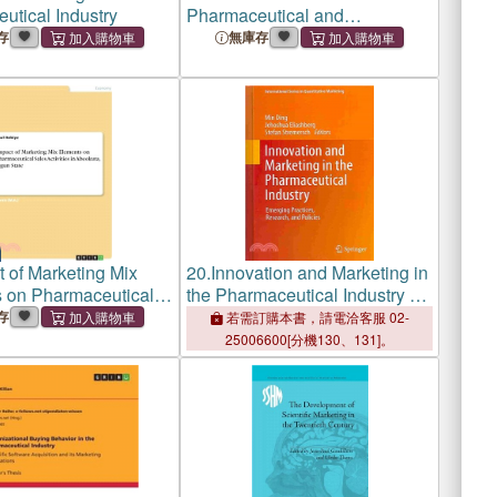
utical Industry
Pharmaceutical and
Healthcare Marketing
存
無庫存
t of Marketing Mix
20.
Innovation and Marketing in
 on Pharmaceutical
the Pharmaceutical Industry ―
ivities in Abeokuta,
Emerging Practices, Research,
存
若需訂購本書，請電洽客服 02-
te
and Policies
25006600[分機130、131]。