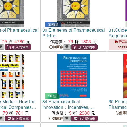
滿額折
 of Pharmaceutical
30.
Elements of Pharmaceutical
31.
Guide
Pricing
Regulato
79
4780
79
1303
優惠價：
若需訂
無庫存
2500
90 折
y Meds ─ How the
34.
Pharmaceutical
35.
Princi
ical Companies
Innovation：Incentives,
Pharmace
d Themselves into
79
781
Competition, and Cost-Benefit
9
2983
2007
：
優惠價：
無庫
ting Machines and
Analysis in International
無庫存
 Nation on
Perspective