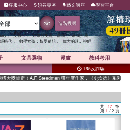
客服中心
領券專區
藝文講座
學習平台
進階搜尋
GO
、
、
、
sey
父親節
如果歷史是一群喵
暑期推薦
、
、
輝時代
數學女孩：黎曼猜想
偉大的迷走神經
子
文具選物
漫畫
教科考用
165反詐騙
A.F. Steadman 獲年度作家，《史坎德》系列帶你踏上熱血
共
47
筆
第
1
/ 2
頁