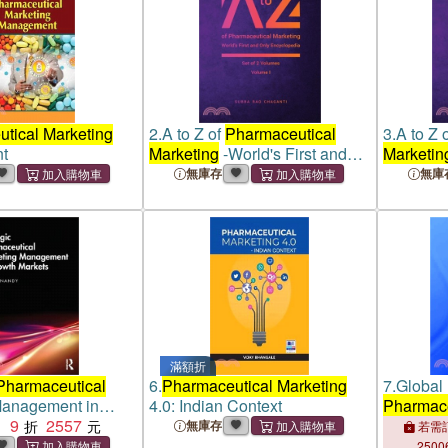
tical Marketing
2.
A to Z of
Pharmaceutical
3.
A to Z 
t
Marketing
-World's First and
Marketin
Only Encyclopedia, Volume 1
Only Enc
無庫存
無庫
滿額折
Pharmaceutical
6.
Pharmaceutical Marketing
7.
Global 
anagement in
4.0: Indian Context
Pharmace
kets
9
2557
：
無庫存
若需訂
2500