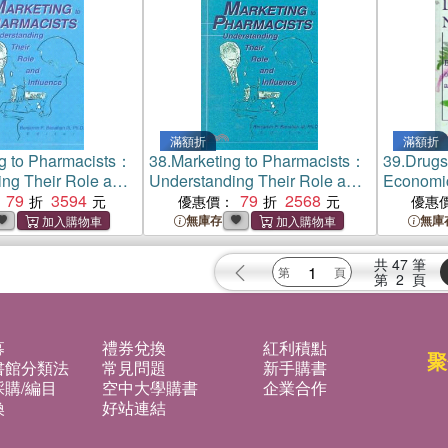
n Drugs
滿額折
滿額折
g to Pharmacists：
38.
Marketing to Pharmacists：
39.
Drugs
ng Their Role and
Understanding Their Role and
Economic
79
3594
Influence
79
2568
of Disco
優惠價：
優惠
and Mark
無庫存
無庫
共
47
筆
第
2
頁
募
禮券兌換
紅利積點
聚
書館分類法
常見問題
新手購書
購/編目
空中大學購書
企業合作
換
好站連結