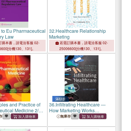
 to Eu Pharmaceutical
32.
Healthcare Relationship
ry Law
Marketing
購本書，請電洽客服 02-
若需訂購本書，請電洽客服 02-
6600[分機130、131]。
25006600[分機130、131]。
滿額折
ples and Practice of
36.
Infiltrating Healthcare ―
utical Medicine 2/e
How Marketing Works
Underground to Influence
存
無庫存
Nurses