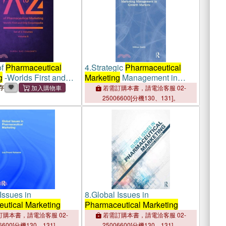
of
Pharmaceutical
4.
Strategic
Pharmaceutical
g
-Worlds First and
Marketing
Management in
yclopedia, Volume 2
Growth Markets
存
若需訂購本書，請電洽客服 02-
25006600[分機130、131]。
Issues in
8.
Global Issues in
utical Marketing
Pharmaceutical Marketing
購本書，請電洽客服 02-
若需訂購本書，請電洽客服 02-
6600[分機130、131]。
25006600[分機130、131]。