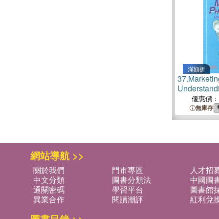
Prescriptio
滿額折
37.
Marketin
Understandi
Influence
優惠價：
無庫存
網站導航 >>
關於我們
門市專區
人才招
中文分類
圖書分類法
中國圖
通關密碼
學習平台
圖書館採
異業合作
閱讀潮評
紅利兌
圖書目錄 >>