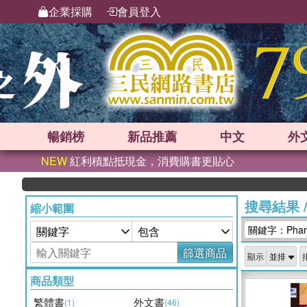
企業採購
會員登入
暢銷榜
新品
推薦
中文
外
NEW
紅利積點抵現金，消費購書更貼心
搜尋結果
縮小範圍
關鍵字：Pharma
篩選商品
顯示
商品類型
繁體書
外文書
(1)
(46)