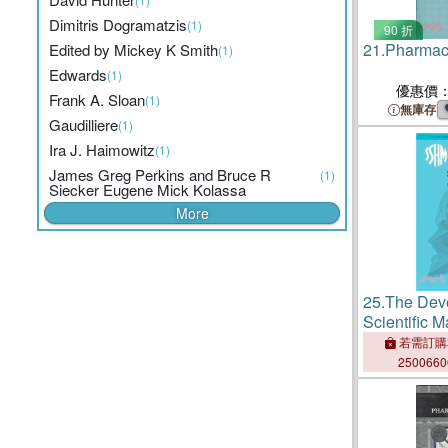
Dimitris Dogramatzis
(1)
90 折
21.
Pharmace
Edited by Mickey K Smith
(1)
Edwards
(1)
優惠價
Frank A. Sloan
(1)
無庫存
Gaudilliere
(1)
Ira J. Haimowitz
(1)
James Greg Perkins and Bruce R
(1)
Siecker Eugene Mick Kolassa
More
25.
The Dev
Scientific M
Twentieth C
若需訂購
for Sales i
250066
Industry