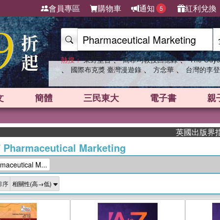
會員專區
購物車
通知
紅利兌換
5
、
、
熱搜：
東野圭吾
高希均教授回憶錄
The Odys
、
、
、
國際布克獎 臺灣漫遊錄
方念華
台灣的李登
文
簡體
三民東大
電子書
親
英國出版界指標大獎肯定！
/
Pharmaceutical Marketing
ceutical M...
排序