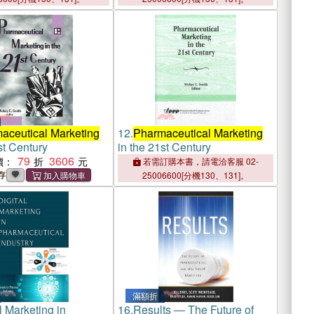
aceutical Marketing
12.
Pharmaceutical Marketing
st Century
in the 21st Century
79
3606
價：
若需訂購本書，請電洽客服 02-
存
25006600[分機130、131]。
滿額折
l Marketing in
16.
Results ― The Future of