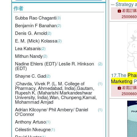
─ Strategy
作者
若需訂購
250066
Subba Rao Chaganti
(3)
Benjamin F Banahan
(2)
Denis G. Arnold
(2)
E. M. (Mick) Kolassa
(2)
Lea Katsanis
(2)
Mithun Nandy
(2)
Nadine Ehlers (EDT)/ Leslie R. Hinkson
(2)
(EDT)
17.
The
Pha
Shayne C. Gad
(2)
Marketing
P
;Chavda, Vivek P. (L. M. College of
(1)
Integrating
Pharmacy, Ahmedabad, India),Gautam,
若需訂購
Rupesh K. (Maharishi Markandeshwar
Strategy fo
250066
University, India),Wan, Chunpeng,Kamal,
Mohammad Amjad
Adrian Kilcoyne/ Phil Ambery/ Daniel
(1)
O'Connor
Anthony Artuso
(1)
Célestin Nkeugne
(1)
David Hunter
(1)