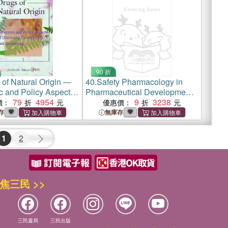
90 折
 of Natural Origin ―
40.
Safety Pharmacology in
 and Policy Aspects
Pharmaceutical Development
very, Development,
79
4954
― Approval and Post
9
3238
價：
優惠價：
eting
Marketing Surveillance
存
無庫存
1
2
焦三民 >>
三民書局
三民出版