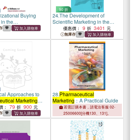
90 折
izational Buying
24.
The Development of
in the
Scientific Marketing in the
utical Industry:
Twentieth Century ─ Research
9
3401
存
優惠價：
c Software Acquisition
for Sales in the Pharmaceutical
無庫存
arketing Implications
Industry
ical Approaches to
28.
Pharmaceutical
utical Marketing
Marketing
：A Practical Guide
h
79
900
價：
若需訂購本書，請電洽客服 02-
存
25006600[分機130、131]。