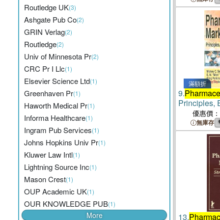
Routledge UK
(3)
Ashgate Pub Co
(2)
GRIN Verlag
(2)
Routledge
(2)
Univ of Minnesota Pr
(2)
CRC Pr I Llc
(1)
Elsevier Science Ltd
(1)
滿額折
9.
Pharmaceu
Greenhaven Pr
(1)
Principles,
Haworth Medical Pr
(1)
Practice
優惠價：
Informa Healthcare
(1)
無庫存
Ingram Pub Services
(1)
Johns Hopkins Univ Pr
(1)
Kluwer Law Intl
(1)
Lightning Source Inc
(1)
Mason Crest
(1)
OUP Academic UK
(1)
OUR KNOWLEDGE PUB
(1)
More
13.
Pharmace