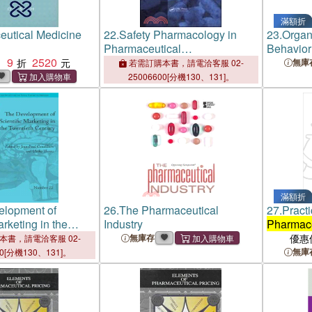
滿額折
utical Medicine
22.
Safety Pharmacology in
23.
Organ
Pharmaceutical
Behavior 
9
2520
Development：Approval and
Pharmace
：
無庫
若需訂購本書，請電洽客服 02-
Post Marketing Surveillance,
Scientifi
25006600[分機130、131]。
Second Edition
and its M
滿額折
elopment of
26.
The Pharmaceutical
27.
Pract
arketing in the
Industry
Pharmace
entury ─ Research
Researc
無庫存
優惠
本書，請電洽客服 02-
n the Pharmaceutical
無庫
00[分機130、131]。