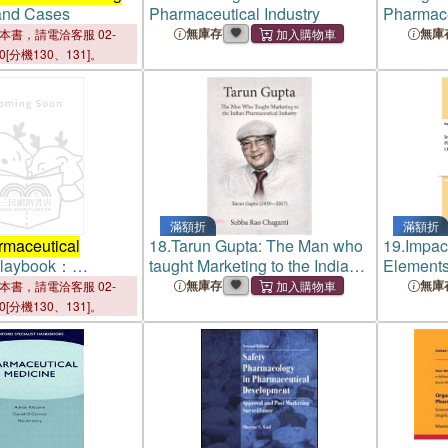
 and Cases
Pharmaceutical Industry
Pharmace
無庫存
無庫
本書，請電洽客服 02-
00[分機130、131]。
滿額折
滿額折
rmaceutical
18.
Tarun Gupta: The Man who
19.
Impac
laybook：
taught Marketing to the Indian
Elements
 Science and
Pharmaceutical Industry
Sales Act
無庫存
無庫
本書，請電洽客服 02-
r Business Success
Ogun Sta
00[分機130、131]。