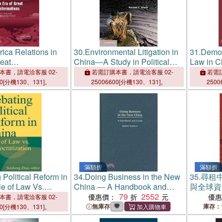
rica Relations in
30.
Environmental Litigation in
31.
Democ
reat
China―A Study in Political
Law in C
ions
Ambivalence
本書，請電洽客服 02-
若需訂購本書，請電洽客服 02-
若需訂
00[分機130、131]。
25006600[分機130、131]。
2500
滿額折
滿額折
 Political Reform in
34.
Doing Business in the New
35.
尋租
e of Law Vs.
China ― A Handbook and
與全球資
ation
Guide
79
2552
優惠價：
優
本書，請電洽客服 02-
無庫存
庫存：
00[分機130、131]。