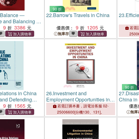
90 折
 Balance ―
22.
Barrow's Travels in China
23.
Effici
e and Balancing in
ific
9
3386
9
1205
：
優惠價：
若需訂
無庫存
2500
90 折
elations in China
26.
Investment and
27.
Disas
 and Defending
Employment Opportunities in
China in
in the Prc
9
1565
China
：
優惠
若需訂購本書，請電洽客服 02-
無庫
25006600[分機130、131]。