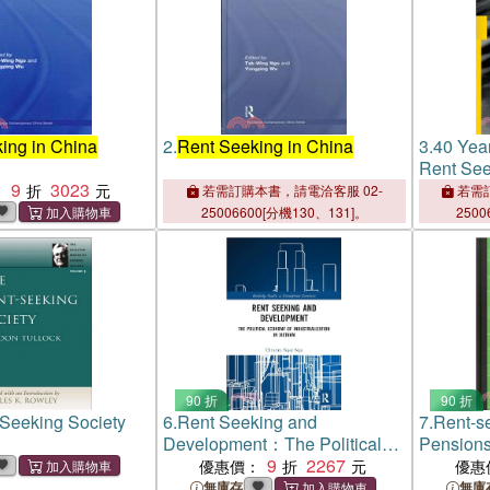
ing in China
2.
Rent Seeking in China
3.
40 Yea
Rent See
9
3023
Rent See
：
若需訂購本書，請電洽客服 02-
若需訂
25006600[分機130、131]。
2500
90 折
90 折
Seeking Society
6.
Rent Seeking and
7.
Rent-se
Development：The Political
Pensions
Economy of Industrialization in
9
2267
Pricing 
優惠價：
優惠
Vietnam.
無庫存
無庫