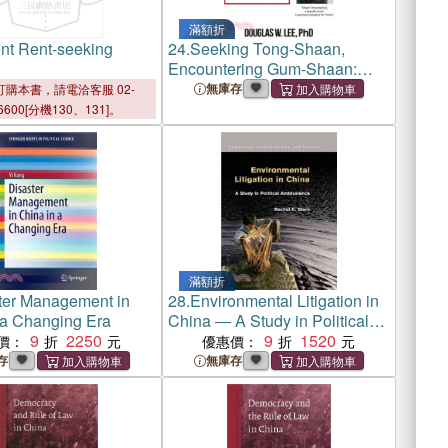
滿額折
ent Rent-seeking
24.
Seeking Tong-Shaan,
Encountering Gum-Shaan:
What it Meant to Be Cantonese
無庫存
購本書，請電洽客服 02-
in China and America, 1850-
6600[分機130、131]。
1900: The Gum-Shaan
Chronicles: Volume 1
滿額折
ter Management in
28.
Environmental Litigation in
 a Changing Era
China ― A Study in Political
9
2250
Ambivalence
9
1520
價：
優惠價：
存
無庫存