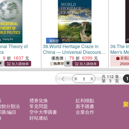
滿額折
onal Theory of
38.
World Heritage Craze in
39.
The I
cs
China ― Universal Discourse,
Men's Me
9
1637
National Culture and Local
79
6399
Desire i
：
優惠價：
若需訂
Memory
無庫存
2500
共
112
筆
1
第
3
頁
募
禮券兌換
紅利積點
聚
書館分類法
常見問題
新手購書
購/編目
空中大學購書
企業合作
換
好站連結