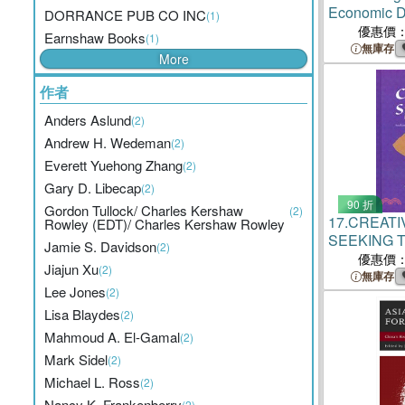
Economic D
DORRANCE PUB CO INC
(1)
Contempora
優惠價
Earnshaw Books
(1)
無庫存
More
作者
Anders Aslund
(2)
Andrew H. Wedeman
(2)
Everett Yuehong Zhang
(2)
Gary D. Libecap
(2)
90 折
Gordon Tullock/ Charles Kershaw
(2)
17.
CREATI
Rowley (EDT)/ Charles Kershaw Rowley
SEEKING 
Jamie S. Davidson
(2)
OF CHANGE
優惠價
Jiajun Xu
(2)
無庫存
Lee Jones
(2)
Lisa Blaydes
(2)
Mahmoud A. El-Gamal
(2)
Mark Sidel
(2)
Michael L. Ross
(2)
Nancy K. Frankenberry
(2)