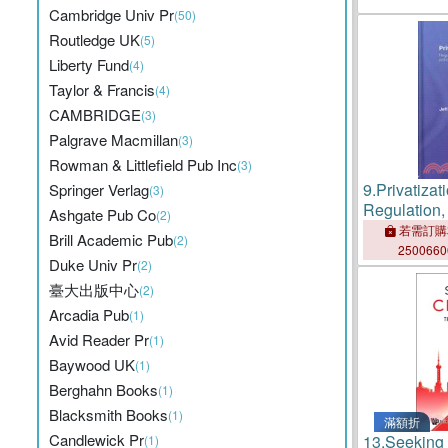
Cambridge Univ Pr
(50)
Routledge UK
(5)
Liberty Fund
(4)
Taylor & Francis
(4)
CAMBRIDGE
(3)
Palgrave Macmillan
(3)
Rowman & Littlefield Pub Inc
(3)
9.
Privatizat
Springer Verlag
(3)
Regulation,
Ashgate Pub Co
(2)
Policy Failu
若需訂購
Brill Academic Pub
(2)
250066
Duke Univ Pr
(2)
臺大出版中心
(2)
Arcadia Pub
(1)
Avid Reader Pr
(1)
Baywood UK
(1)
Berghahn Books
(1)
Blacksmith Books
(1)
滿額折
Candlewick Pr
13.
Seeking
(1)