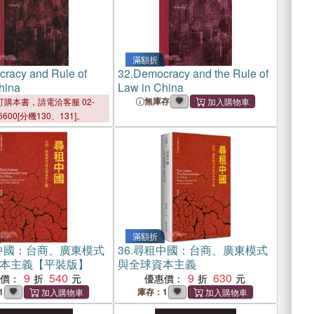
滿額折
racy and Rule of
32.
Democracy and the Rule of
hina
Law in China
無庫存
購本書，請電洽客服 02-
6600[分機130、131]。
滿額折
中國：台商、廣東模式
36.
尋租中國：台商、廣東模式
本主義【平裝版】
與全球資本主義
9
540
9
630
惠價：
優惠價：
1
庫存：1