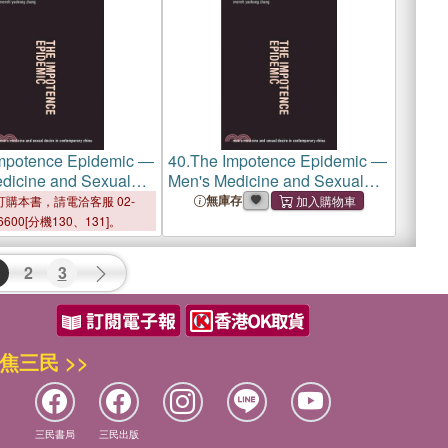
mpotence Epidemic ―
40.
The Impotence Epidemic ―
dicine and Sexual
Men's Medicine and Sexual
n Contemporary China
Desire in Contemporary China
無庫存
購本書，請電洽客服 02-
6600[分機130、131]。
2
3
焦三民 >>
三民書局
三民出版