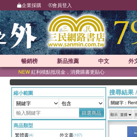
企業採購
會員登入
暢銷榜
新品
推薦
中文
外
NEW
紅利積點抵現金，消費購書更貼心
搜尋結果
縮小範圍
關鍵字：Rent Se
篩選商品
顯示
商品類型
繁體書
外文書
(4)
(107)