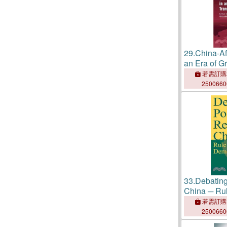
29.
China-Af
an Era of G
Transformat
若需訂購
250066
33.
Debating
China ─ Rul
Democratiz
若需訂購
250066