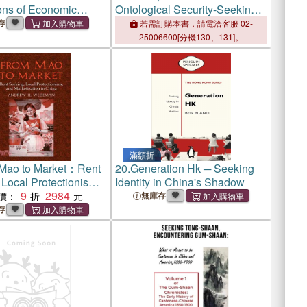
ions of Economic
Ontological Security-Seeking
Rights or Rent-
in the South China Sea
存
若需訂購本書，請電洽客服 02-
n Forming Institutions
25006600[分機130、131]。
滿額折
Mao to Market：Rent
20.
Generation Hk ─ Seeking
Local Protectionism,
Identity in China's Shadow
etization in China
9
2984
價：
無庫存
存