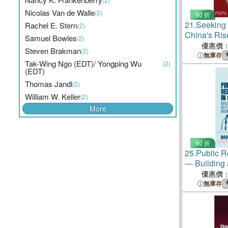
Nicolas Van de Walle
(2)
90 折
21.
Seeking
Rachel E. Stern
(2)
China's Ris
Samuel Bowles
(2)
the Indo-pac
優惠價
Steven Brakman
(2)
無庫存
Tak-Wing Ngo (EDT)/ Yongping Wu
(2)
(EDT)
Thomas Jandl
(2)
William W. Keller
(2)
More
90 折
25.
Public R
― Building
Your Brand 
優惠價
無庫存