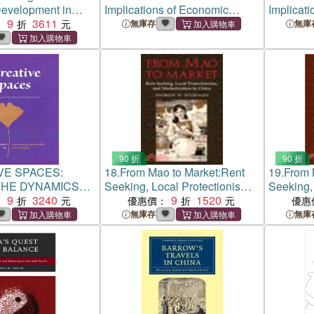
evelopment in
Implications of Economic
Implicat
ry China
9
3611
Property Rights or Rent-
Property 
：
無庫存
無庫
Seeking in Forming Institutions
Seeking i
90 折
90 折
VE SPACES:
18.
From Mao to Market:Rent
19.
From 
THE DYNAMICS
Seeking, Local Protectionism,
Seeking, 
 IN CHINA(HB)
9
3240
and Marketization in China
9
1520
and Mark
：
優惠價：
優惠
無庫存
無庫