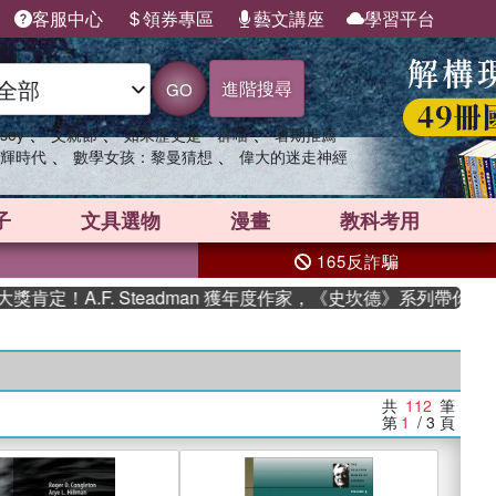
客服中心
領券專區
藝文講座
學習平台
進階搜尋
GO
、
、
、
sey
父親節
如果歷史是一群喵
暑期推薦
、
、
輝時代
數學女孩：黎曼猜想
偉大的迷走神經
子
文具選物
漫畫
教科考用
165反詐騙
F. Steadman 獲年度作家，《史坎德》系列帶你踏上熱血奇幻
共
112
筆
第
1
/ 3
頁