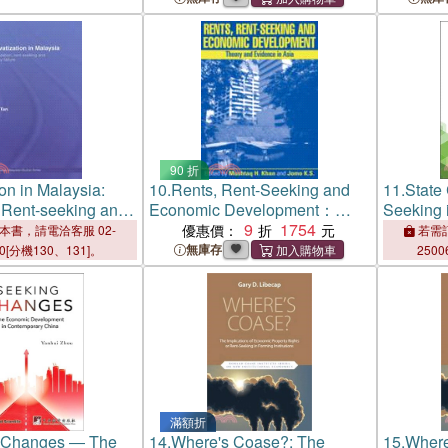
90 折
ion in Malaysia:
10.
Rents, Rent-Seeking and
11.
State
 Rent-seeking and
Economic Development：
Seeking 
re
Theory and Evidence in Asia
9
1754
Instituti
優惠價：
本書，請電洽客服 02-
若需訂
無庫存
00[分機130、131]。
2500
滿額折
 Changes ― The
14.
Where's Coase?: The
15.
Where