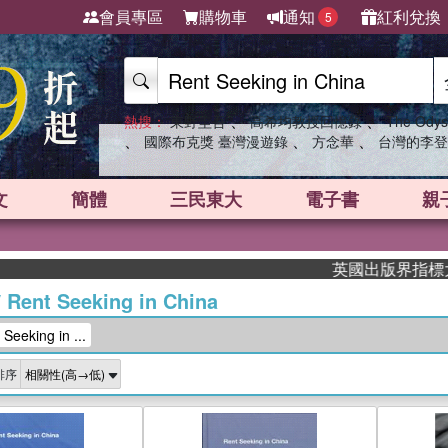
會員專區
購物車
通知
紅利兌換
5
、
、
熱搜：
東野圭吾
高希均教授回憶錄
The Odys
、
、
、
國際布克獎 臺灣漫遊錄
方念華
台灣的李登
文
簡體
三民東大
電子書
親
英國出版界指標大獎肯定！A.
/
Rent Seeking in China
eking in ...
排序