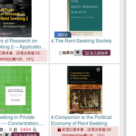
滿額折
rs of Research on
4.
The Rent-Seeking Society
king 2 ─ Applications:
king in Practice
無庫存
購本書，請電洽客服 02-
6600[分機130、131]。
eking in Private
8.
Companion to the Political
 ― Concentration,
Economy of Rent Seeking
and Performance
9
3464
價：
若需訂購本書，請電洽客服 02-
存
25006600[分機130、131]。