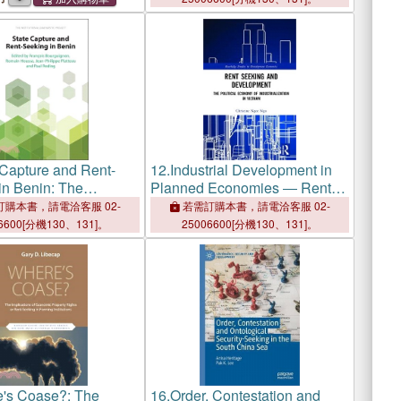
 Capture and Rent-
12.
Industrial Development in
in Benin: The
Planned Economies ― Rent
onal Diagnostic Project
Seeking and Politico-economic
購本書，請電洽客服 02-
若需訂購本書，請電洽客服 02-
Interplay in Vietnam
6600[分機130、131]。
25006600[分機130、131]。
's Coase?: The
16.
Order, Contestation and