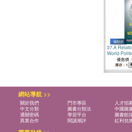
滿額折
37.
A Relati
World Politi
優惠價
庫存：1
網站導航 >>
關於我們
門市專區
人才招
中文分類
圖書分類法
中國圖
通關密碼
學習平台
圖書館採
異業合作
閱讀潮評
紅利兌