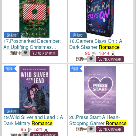
滿額折
滿額折
17.
Postmarked December:
18.
Camera Stays On：A
An Uplifting Christmas
Dark Slasher
Romance
Romance
Novel
95
1044
預購中
預購中
預購
預購
滿額折
19.
Wild Silver and Lead：A
20.
Press Start: A Heart-
Dark Military
Romance
Stopping Gamer
Romance
95
521
預購中
預購中