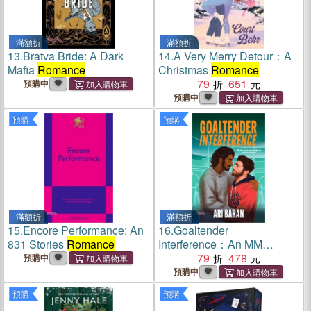
滿額折
滿額折
13.
Bratva Bride: A Dark
14.
A Very Merry Detour：A
Mafia
Romance
Christmas
Romance
79
651
預購中
預購中
預購
預購
滿額折
滿額折
15.
Encore Performance: An
16.
Goaltender
831 Stories
Romance
Interference：An MM
Second Chance Hockey
79
478
預購中
Romance
預購中
預購
預購