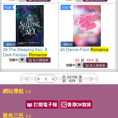
預購
預購
滿額折
滿額折
39.
The Sleeping Key: A
40.
Dance-Floor
Romance
Dark Fantasy
Romance
95
854
預購中
預購中
共
33156
筆
第
829
頁
網站導航 >>
聚焦三民 >>