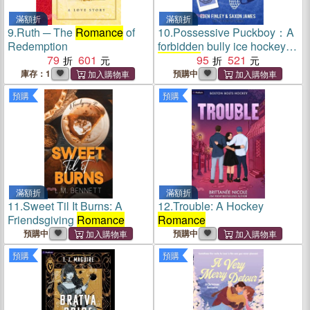
滿額折
滿額折
9.
Ruth ─ The
Romance
of
10.
Possessive Puckboy：A
Redemption
forbidden bully ice hockey
79
601
romance
95
521
庫存：1
預購中
預購
預購
滿額折
滿額折
11.
Sweet Til It Burns: A
12.
Trouble: A Hockey
Friendsgiving
Romance
Romance
預購中
預購中
預購
預購