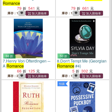
Romance
79
541
79
661
庫存：1
庫存：1
66 折
50 折
7.
Henry Von Ofterdingen ─
8.
Don't Tempt Me (Georgian
A
Romance
Romance
#4)
66
125
5
302
庫存：2
庫存：1
預購