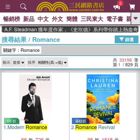
5
暢銷榜
新品
中文
外文
簡體
三民東大
電子書
親子
GO
 Steadman 獲年度作家，《史坎德》系列帶你踏上熱血奇幻旅
搜尋結果
/
Romance
、
、
熱搜：
東野圭吾
The Odyssey
篩選
、
、
父親節
如果歷史是一群喵
暑期
關鍵字：Romance
、
、
推薦
國際布克獎 臺灣漫遊錄
方
、
、
念華
台灣的李登輝時代
數學女
共
33156
筆
顯示
排序
、
孩：黎曼猜想
偉大的迷走神經
第
1
/ 829
頁
66 折
滿額折
1.
Modern
Romance
2.
Romance
Revival
66
726
95
1515