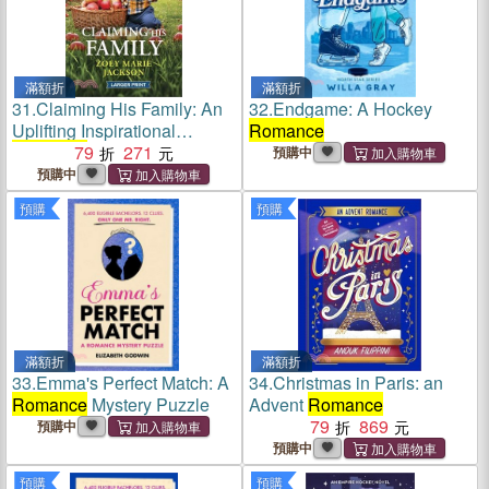
滿額折
滿額折
31.
Claiming His Family: An
32.
Endgame: A Hockey
Uplifting Inspirational
Romance
Romance
79
271
預購中
預購中
預購
預購
滿額折
滿額折
33.
Emma's Perfect Match: A
34.
Christmas in Paris: an
Romance
Mystery Puzzle
Advent
Romance
79
869
預購中
預購中
預購
預購