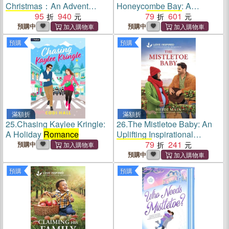
Christmas：An Advent
Honeycombe Bay: A
Romance
95
Collection
940
Holiday
79
Romance
601
預購中
預購中
預購
預購
滿額折
滿額折
25.
Chasing Kaylee Kringle:
26.
The Mistletoe Baby: An
A Holiday
Romance
Uplifting Inspirational
Romance
79
241
預購中
預購中
預購
預購