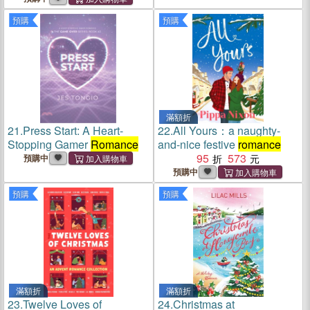
預購
預購
滿額折
21.
Press Start: A Heart-
22.
All Yours：a naughty-
Stopping Gamer
Romance
and-nice festive
romance
95
573
預購中
預購中
預購
預購
滿額折
滿額折
23.
Twelve Loves of
24.
Christmas at