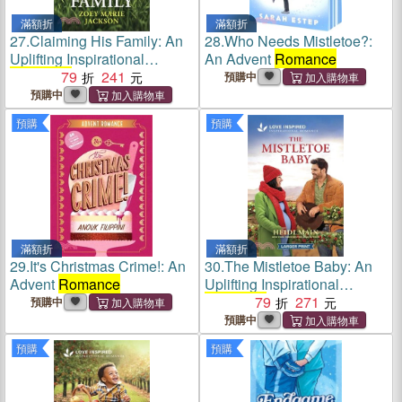
滿額折
滿額折
27.
Claiming His Family: An
28.
Who Needs Mistletoe?:
Uplifting Inspirational
An Advent
Romance
Romance
79
241
預購中
預購中
預購
預購
滿額折
滿額折
29.
It's Christmas Crime!: An
30.
The Mistletoe Baby: An
Advent
Romance
Uplifting Inspirational
Romance
79
271
預購中
預購中
預購
預購