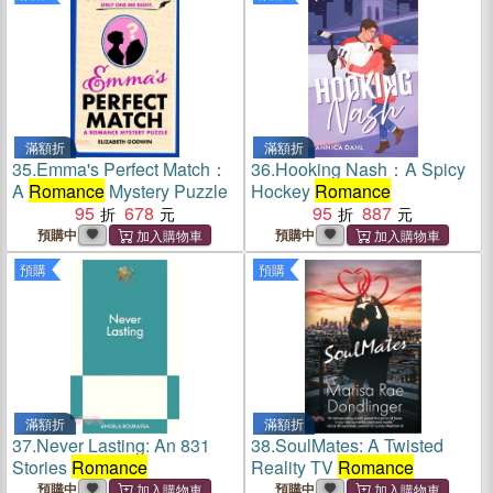
滿額折
滿額折
35.
Emma's Perfect Match：
36.
Hooking Nash：A Spicy
A
Romance
Mystery Puzzle
Hockey
Romance
95
678
95
887
預購中
預購中
預購
預購
滿額折
滿額折
37.
Never Lasting: An 831
38.
SoulMates: A Twisted
Stories
Romance
Reality TV
Romance
預購中
預購中