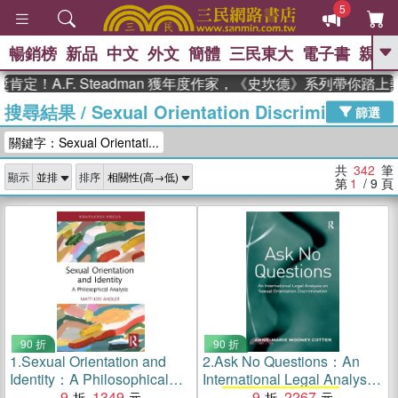
5
暢銷榜
新品
中文
外文
簡體
三民東大
電子書
親子
GO
.F. Steadman 獲年度作家，《史坎德》系列帶你踏上熱血奇
搜尋結果
/
Sexual Orientation Discrimination
、
熱搜：
東野圭吾
高希均教授回憶錄
篩選
、
、
、
The Odyssey
父親節
如果歷
關鍵字：Sexual Orientati...
、
、
史是一群喵
暑期推薦
國際布克
、
、
獎 臺灣漫遊錄
方念華
台灣的李
共
342
筆
顯示
排序
、
、
登輝時代
數學女孩：黎曼猜想
第
1
/ 9
頁
偉大的迷走神經
90 折
90 折
1.
Sexual Orientation and
2.
Ask No Questions：An
Identity：A Philosophical
International Legal Analysis
Analysis
9
1349
on
Sexual Orientation
9
2267