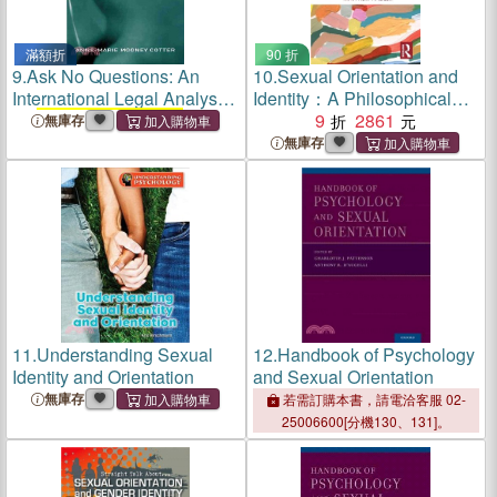
滿額折
90 折
9.
Ask No Questions: An
10.
Sexual Orientation and
International Legal Analysis
Identity：A Philosophical
on
Sexual Orientation
Analysis
9
2861
無庫存
Discrimination
無庫存
11.
Understanding Sexual
12.
Handbook of Psychology
Identity and Orientation
and Sexual Orientation
無庫存
若需訂購本書，請電洽客服 02-
25006600[分機130、131]。