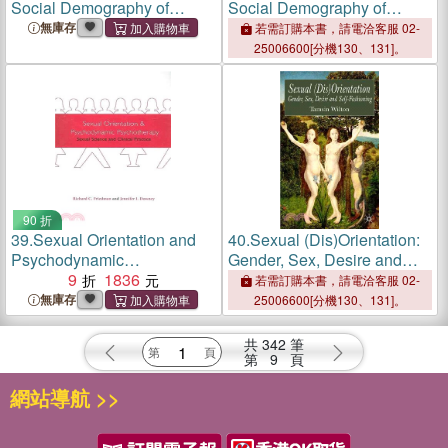
Social Demography of
Social Demography of
Sexual Orientation
Sexual Orientation
無庫存
若需訂購本書，請電洽客服 02-
25006600[分機130、131]。
90 折
39.
Sexual Orientation and
40.
Sexual (Dis)Orientation:
Psychodynamic
Gender, Sex, Desire and
Psychotherapy ― Sexual
9
1836
Self-Fashioning
若需訂購本書，請電洽客服 02-
Science and Clinical
無庫存
25006600[分機130、131]。
Practice
共
342
筆
第
9
頁
網站導航 >>