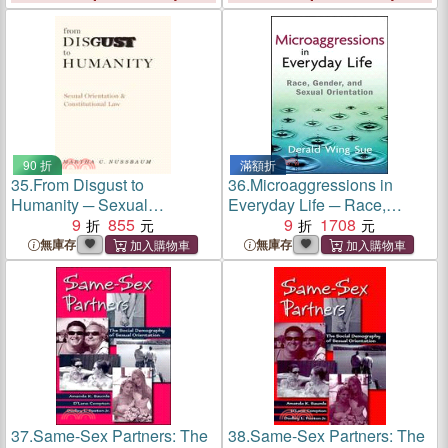
90 折
滿額折
35.
From Disgust to
36.
Microaggressions in
Humanity ─ Sexual
Everyday Life ─ Race,
Orientation and
9
855
Gender, and Sexual
9
1708
Constitutional Law
Orientation
無庫存
無庫存
37.
Same-Sex Partners: The
38.
Same-Sex Partners: The