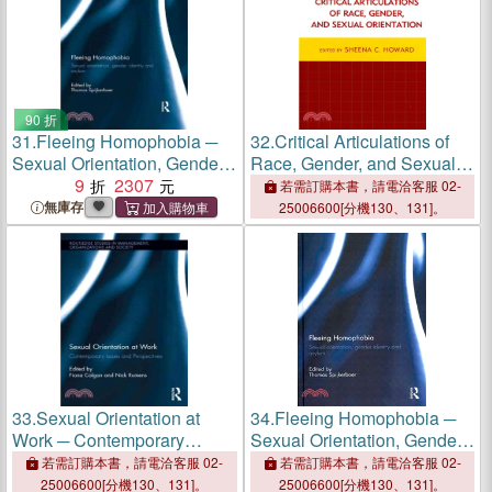
90 折
31.
Fleeing Homophobia ─
32.
Critical Articulations of
Sexual Orientation, Gender
Race, Gender, and Sexual
Identity and Asylum
9
2307
Orientation
若需訂購本書，請電洽客服 02-
無庫存
25006600[分機130、131]。
33.
Sexual Orientation at
34.
Fleeing Homophobia ─
Work ─ Contemporary
Sexual Orientation, Gender
Issues and Perspectives
Identity and Asylum
若需訂購本書，請電洽客服 02-
若需訂購本書，請電洽客服 02-
25006600[分機130、131]。
25006600[分機130、131]。