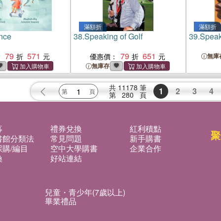
滿額折
滿額折
ance
38.
Speaking of Golf
39.
Speak
79
571
79
651
：
優惠價：
無庫
無庫存
共
11178
筆
1
2
3
4
第
280
頁
募
禮券兌換
紅利積點
聚
書館分類法
常見問題
新手購書
購/編目
空中大學購書
企業合作
換
好站連結
兒童・青少年(7歲以上)
畢業禮品