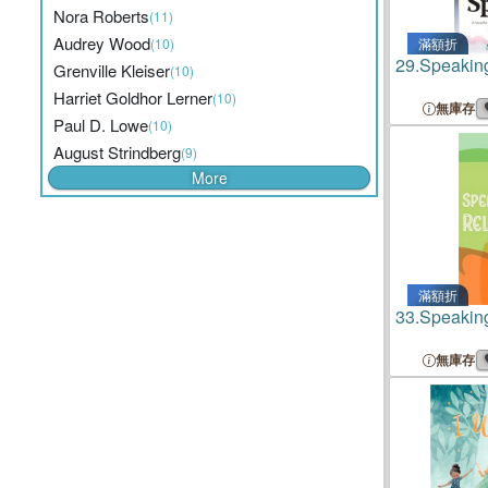
Nora Roberts
(11)
Audrey Wood
(10)
滿額折
29.
Speakin
Grenville Kleiser
(10)
Harriet Goldhor Lerner
(10)
無庫存
Paul D. Lowe
(10)
August Strindberg
(9)
More
滿額折
33.
Speaking 
無庫存