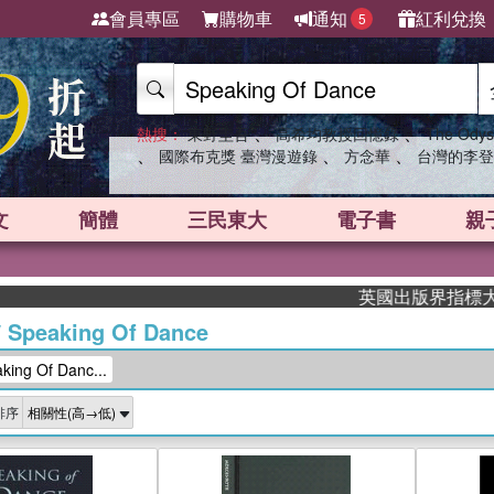
會員專區
購物車
通知
紅利兌換
5
、
、
熱搜：
東野圭吾
高希均教授回憶錄
The Odys
、
、
、
國際布克獎 臺灣漫遊錄
方念華
台灣的李登
文
簡體
三民東大
電子書
親
英國出版界指標大獎肯定！A.
/
Speaking Of Dance
ng Of Danc...
排序