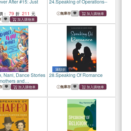
er After #15: Just
24.
Speaking of Operations--
79
211
價：
無庫存
1
滿額折
, Nani, Dance Stories
28.
Speaking Of Romance
mothers and
hers
存
無庫存