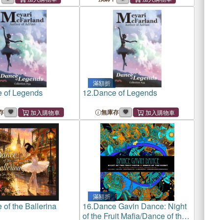
滿額折
 of Legends
12.
Dance of Legends
存
無庫存
滿額折
of the Ballerina
16.
Dance Gavin Dance: Night
of the Fruit Mafia/Dance of the