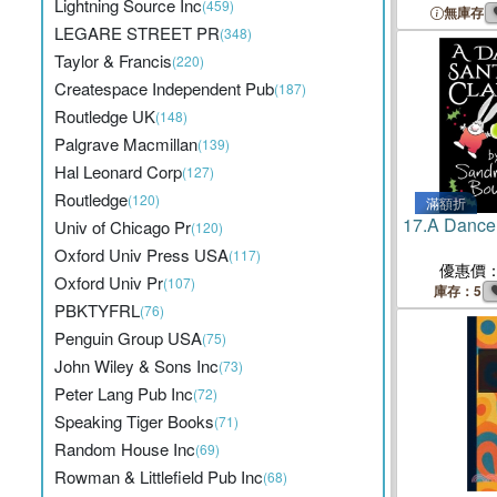
Lightning Source Inc
(459)
無庫存
LEGARE STREET PR
(348)
Taylor & Francis
(220)
Createspace Independent Pub
(187)
Routledge UK
(148)
Palgrave Macmillan
(139)
Hal Leonard Corp
(127)
Routledge
(120)
滿額折
17.
A Dance 
Univ of Chicago Pr
(120)
Oxford Univ Press USA
(117)
優惠價
Oxford Univ Pr
(107)
庫存：5
PBKTYFRL
(76)
Penguin Group USA
(75)
John Wiley & Sons Inc
(73)
Peter Lang Pub Inc
(72)
Speaking Tiger Books
(71)
Random House Inc
(69)
Rowman & Littlefield Pub Inc
(68)