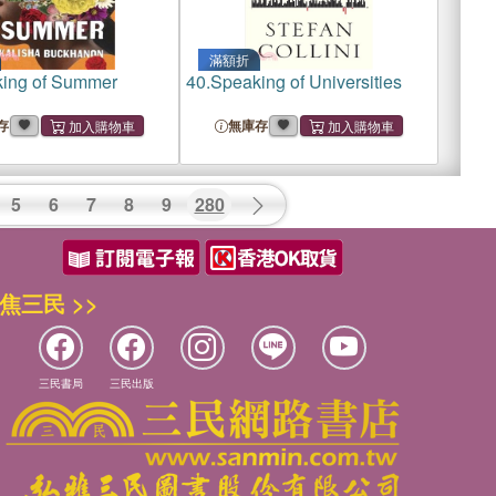
滿額折
ing of Summer
40.
Speaking of Universities
存
無庫存
5
6
7
8
9
280
焦三民 >>
三民書局
三民出版