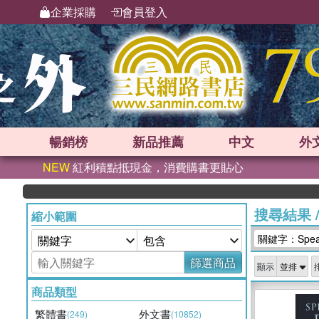
企業採購
會員登入
暢銷榜
新品
推薦
中文
外
NEW
紅利積點抵現金，消費購書更貼心
搜尋結果
縮小範圍
關鍵字：Speaki
篩選商品
顯示
商品類型
繁體書
外文書
(249)
(10852)