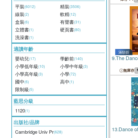
平裝
精裝
(6012)
(3506)
線裝
軟精
(2)
(12)
盒裝
有聲書
(6)
(31)
立體書
硬頁書
(1)
(80)
洗澡書
(1)
適讀年齡
滿額折
9.
The Dance
嬰幼兒
學齡前
(17)
(140)
小學低年級
小學中年級
(10)
(3)
無庫存
小學高年級
小學
(3)
(72)
國中
高中
(6)
(1)
限制級
(5)
藍思分級
1120
(1)
出版社/品牌
13.
Dance of
Cambridge Univ Pr
(628)