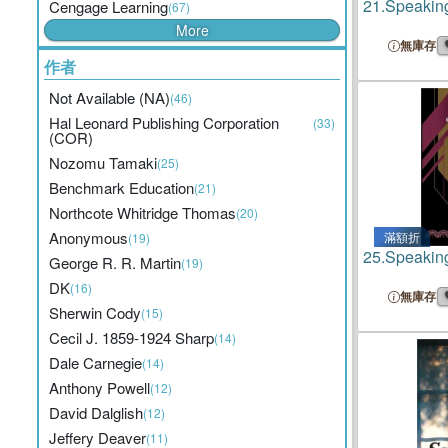
21.
Speaking
Cengage Learning
(67)
More
無庫存
作者
Not Available (NA)
(46)
Hal Leonard Publishing Corporation
(33)
(COR)
Nozomu Tamaki
(25)
Benchmark Education
(21)
Northcote Whitridge Thomas
(20)
Anonymous
滿額折
(19)
25.
Speaking
George R. R. Martin
(19)
DK
(16)
無庫存
Sherwin Cody
(15)
Cecil J. 1859-1924 Sharp
(14)
Dale Carnegie
(14)
Anthony Powell
(12)
David Dalglish
(12)
Jeffery Deaver
(11)