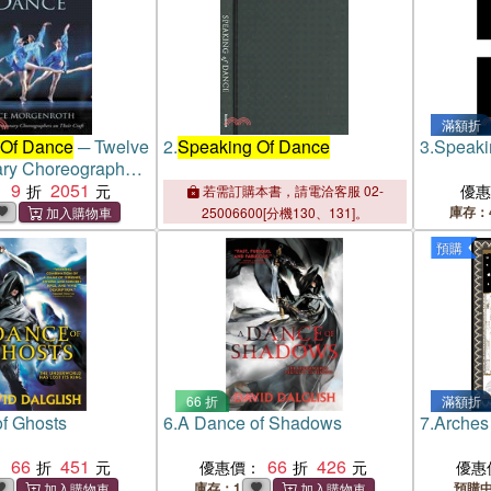
滿額折
 Of Dance
─ Twelve
2.
Speaking Of Dance
3.
Speaki
ry Choreographers
ft
9
2051
：
優
若需訂購本書，請電洽客服 02-
庫存：
25006600[分機130、131]。
預購
66 折
滿額折
f Ghosts
6.
A Dance of Shadows
7.
Arches
66
451
66
426
：
優惠價：
優惠
庫存：1
預購