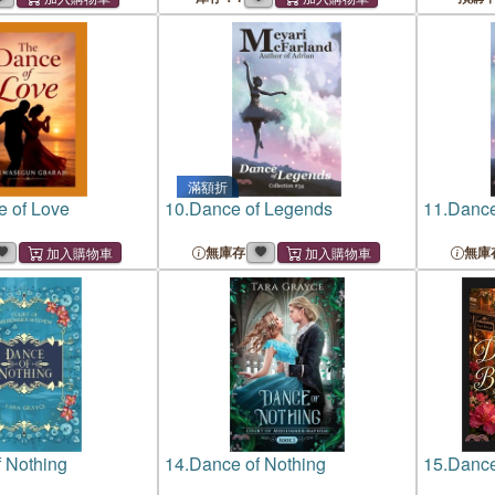
滿額折
 of Love
10.
Dance of Legends
11.
Dance
無庫存
無庫
 Nothing
14.
Dance of Nothing
15.
Dance 