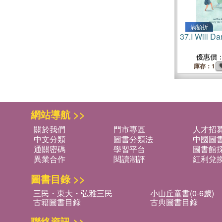
滿額折
37.
I Will D
優惠價
庫存：1
網站導航 >>
關於我們
門市專區
人才招
中文分類
圖書分類法
中國圖
通關密碼
學習平台
圖書館採
異業合作
閱讀潮評
紅利兌
圖書目錄 >>
三民・東大・弘雅三民
小山丘童書(0-6歲)
古籍圖書目錄
古典圖書目錄
聯絡資訊 >>