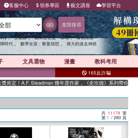
客服中心
領券專區
藝文講座
學習平台
進階搜尋
GO
、
、
、
sey
父親節
如果歷史是一群喵
暑期推薦
、
、
輝時代
數學女孩：黎曼猜想
偉大的迷走神經
子
文具選物
漫畫
教科考用
165反詐騙
F. Steadman 獲年度作家，《史坎德》系列帶你踏上熱血奇幻
共
11178
筆
第
1
/ 280
頁