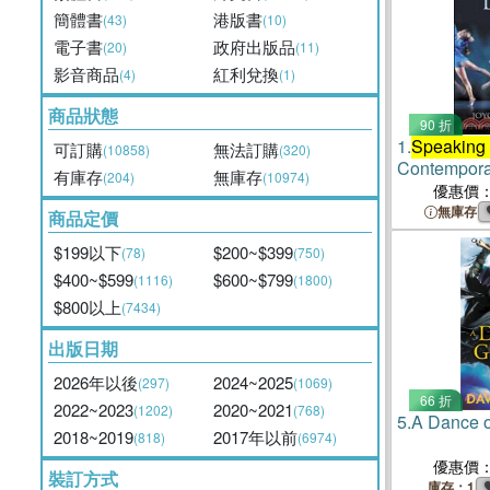
簡體書
港版書
(43)
(10)
電子書
政府出版品
(20)
(11)
影音商品
紅利兌換
(4)
(1)
商品狀態
90 折
1.
Speaking
可訂購
無法訂購
(10858)
(320)
Contempora
有庫存
無庫存
(204)
(10974)
on Their Cra
優惠價
無庫存
商品定價
$199以下
$200~$399
(78)
(750)
$400~$599
$600~$799
(1116)
(1800)
$800以上
(7434)
出版日期
2026年以後
2024~2025
(297)
(1069)
66 折
2022~2023
2020~2021
(1202)
(768)
5.
A Dance o
2018~2019
2017年以前
(818)
(6974)
優惠價
裝訂方式
庫存：1