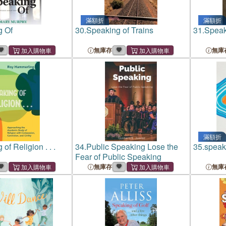
滿額折
滿額折
g Of
30.
Speaking of Trains
31.
Speak
無庫存
無庫
滿額折
of Religion . . .
34.
Public Speaking Lose the
35.
speak
Fear of Public Speaking
無庫存
無庫