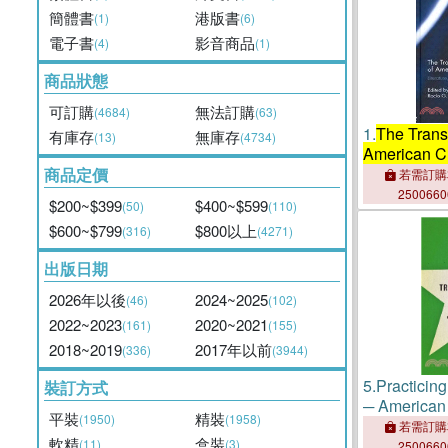
簡體書
港版書
(1)
(6)
電子書
影音商品
(4)
(1)
商品狀態
可訂購
無法訂購
(4684)
(63)
1.
The Trans
有庫存
無庫存
(13)
(4734)
American C
Film, and M
商品定價
若需訂購
250066
$200~$399
$400~$599
(50)
(110)
$600~$799
$800以上
(316)
(4271)
出版日期
2026年以後
2024~2025
(46)
(102)
2022~2023
2020~2021
(161)
(155)
2018~2019
2017年以前
(336)
(3944)
5.
Practicin
裝訂方式
─ American 
平裝
精裝
(1950)
(1958)
Middle East
若需訂購
軟精
盒裝
(11)
(3)
250066