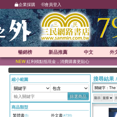
企業採購
會員登入
暢銷榜
新品
推薦
中文
外
NEW
紅利積點抵現金，消費購書更貼心
搜尋結果
縮小範圍
關鍵字：The Tr
篩選商品
顯示
商品類型
繁體書
外文書
(5)
(4730)