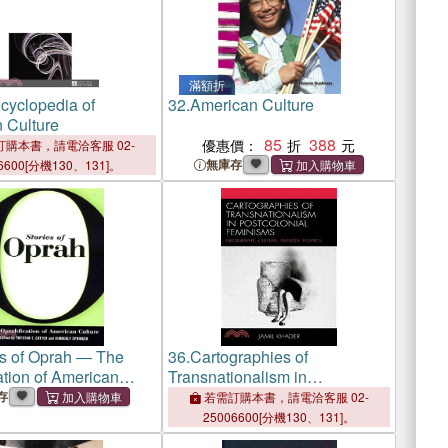
滿額折
cyclopedia of
32.
American Culture
 Culture
85
388
優惠價：
購本書，請電洽客服 02-
無庫存
6600[分機130、131]。
es of Oprah ― The
36.
Cartographies of
ation of American
Transnationalism in
Postcolonial Feminisms ─
存
若需訂購本書，請電洽客服 02-
Geography, Culture, Identity,
25006600[分機130、131]。
Politics