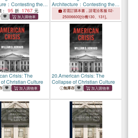
ture：Contesting the
Architecture：Contesting the
National Culture
95
1767
Myths of National Culture
價：
若需訂購本書，請電洽客服 02-
中
25006600[分機130、131]。
can Crisis: The
20.
American Crisis: The
of Christian Culture
Collapse of Christian Culture
存
無庫存