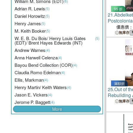
William M. Simons (EDT)
(6)
Adrian R. Lewis
(5)
95 折
21.
Abdelkeb
Daniel Horowitz
(5)
Postcolonia
Henry James
(5)
Transnation
優惠價：
M. Keith Booker
(5)
in the Mag
無庫存
W. E. B. Du Bois/ Henry Louis Gates
(5)
(EDT)/ Brent Hayes Edwards (INT)
Andrew Warnes
(4)
Anna Harwell Celenza
(4)
Bayou Bend Collection (COR)
(4)
Claudia Romo Edelman
(4)
Ellis, Markman
(4)
滿額折
Henry Martin/ Keith Waters
(4)
25.
Out of t
Jason E. Vickers
Rebuilding 
(4)
無庫存
Jerome P. Baggett
(4)
More