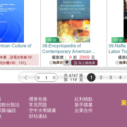
90 折
90 折
ican Culture of
38.
Encyclopedia of
39.
Nafta 
Contemporary American
Labor Tr
Culture
9
2969
優惠價：
優惠
本書，請電洽客服 02-
無庫存
無庫
00[分機130、131]。
共
4747
筆
1
2
3
4
第
119
頁
募
禮券兌換
紅利積點
聚
書館分類法
常見問題
新手購書
購/編目
空中大學購書
企業合作
換
好站連結