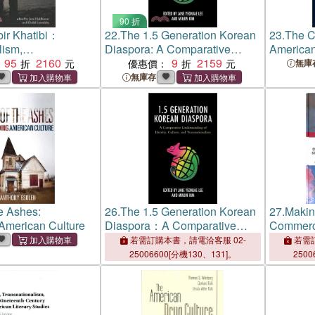
90 折
ir Khatibi：
22.
The 1.5 Generation Korean
23.
The Cu
lism,
Diaspora: A Comparative
American
alism, and Culture
95
2160
Understanding of Identity,
9
2159
優惠價：
無庫
hreb and Beyond
Culture, and Transnationalism
無庫存
he Ashes:
26.
The 1.5 Generation Korean
27.
Makin
American Culture
Diaspora：A Comparative
Commerci
Understanding of Identity,
Transnat
若需訂購本書，請電洽客服 02-
若需訂
Culture, and Transnationalism
State of 
25006600[分機130、131]。
2500
Contempo