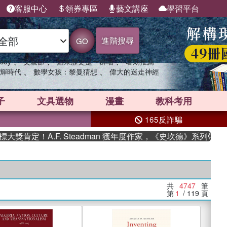
客服中心
領券專區
藝文講座
學習平台
進階搜尋
GO
、
、
、
sey
父親節
如果歷史是一群喵
暑期推薦
、
、
輝時代
數學女孩：黎曼猜想
偉大的迷走神經
子
文具選物
漫畫
教科考用
165反詐騙
A.F. Steadman 獲年度作家，《史坎德》系列帶你踏上熱血
共
4747
筆
第
1
/ 119
頁