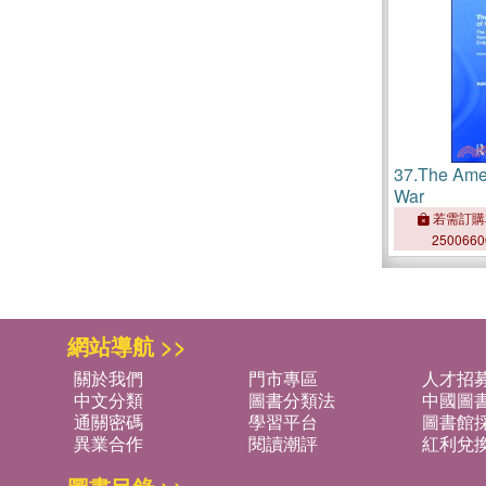
37.
The Amer
War
若需訂購
250066
網站導航 >>
關於我們
門市專區
人才招
中文分類
圖書分類法
中國圖
通關密碼
學習平台
圖書館採
異業合作
閱讀潮評
紅利兌