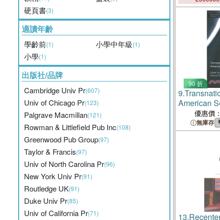
硬頁書
(3)
適讀年齡
學齡前
小學中年級
(1)
(1)
小學
(1)
出版社/品牌
90 折
Cambridge Univ Pr
(607)
9.
Transnati
Univ of Chicago Pr
American Se
(123)
優惠價
Palgrave Macmillan
(121)
無庫存
Rowman & Littlefield Pub Inc
(108)
Greenwood Pub Group
(97)
Taylor & Francis
(97)
Univ of North Carolina Pr
(96)
New York Univ Pr
(91)
Routledge UK
(91)
Duke Univ Pr
(85)
Univ of California Pr
(71)
13.
Recenter