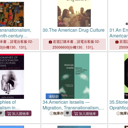
ansnationalism,
30.
The American Drug Culture
31.
An En
nth-century
American
terary Studies
本書，請電洽客服 02-
若需訂購本書，請電洽客服 02-
若需訂
00[分機130、131]。
25006600[分機130、131]。
2500
滿額折
phies of
34.
American Israelis ―
35.
Stori
alism in
Migration, Transnationalism,
Oprahfic
al Feminisms ―
and Diasporic Identity
Culture
無庫存
無庫
ulture, Identity,