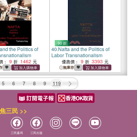
90 折
and the Politics of
40.
Nafta and the Politics of
ansnationalism
Labor Transnationalism
9
1462
9
3393
價：
優惠價：
存
無庫存
5
6
7
8
9
119
焦三民 >>
三民書局
三民出版