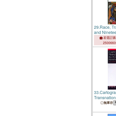
29.
Race, Tr
and Ninetee
American Li
若需訂購
250066
33.
Cartogra
Transnation
Postcoloni
無庫存
Geography, C
Politics