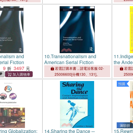
onalism and
10.
Transnationalism and
11.
Indig
rial Fiction
American Serial Fiction
the Ande
9
3497
Transnat
：
若需訂購本書，請電洽客服 02-
若需訂
25006600[分機130、131]。
2500
預購
滿額折
ing Globalization:
14.
Sharing the Dance ─
15.
Rewri