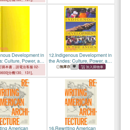
enous Development in
12.
Indigenous Development in
s: Culture, Power, and
the Andes: Culture, Power, and
ionalism
Transnationalism
無庫存
購本書，請電洽客服 02-
6600[分機130、131]。
ting American
16.
Rewriting American