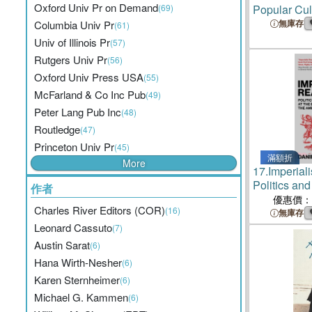
Oxford Univ Pr on Demand
(69)
Popular Cu
Transnation
無庫存
Columbia Univ Pr
(61)
Univ of Illinois Pr
(57)
Rutgers Univ Pr
(56)
Oxford Univ Press USA
(55)
McFarland & Co Inc Pub
(49)
Peter Lang Pub Inc
(48)
Routledge
(47)
Princeton Univ Pr
(45)
滿額折
More
17.
Imperial
Politics and
作者
of the Amer
優惠價：
Charles River Editors (COR)
(16)
無庫存
Leonard Cassuto
(7)
Austin Sarat
(6)
Hana Wirth-Nesher
(6)
Karen Sternheimer
(6)
Michael G. Kammen
(6)