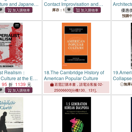
lture and Japanese
Contact Improvisation and
Architec
alism
American Culture
Myths of 
庫存：1
優惠
預購
ist Realism：
18.
The Cambridge History of
19.
Ameri
 Culture at the End
American Popular Culture
Collapse 
ican Century
95
1139
無庫
若需訂購本書，請電洽客服 02-
25006600[分機130、131]。