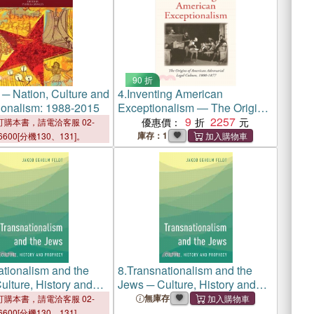
90 折
 ─ Nation, Culture and
4.
Inventing American
ionalism: 1988-2015
Exceptionalism ― The Origins
of American Adversarial Legal
9
2257
優惠價：
購本書，請電洽客服 02-
Culture 1800-1877
庫存：1
6600[分機130、131]。
tionalism and the
8.
Transnationalism and the
ulture, History and
Jews ─ Culture, History and
y
Prophecy
無庫存
購本書，請電洽客服 02-
6600[分機130、131]。