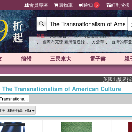
會員專區
購物車
通知
紅利兌換
5
、
、
熱搜：
東野圭吾
高希均教授回憶錄
The Odys
、
、
、
國際布克獎 臺灣漫遊錄
方念華
台灣的李登
文
簡體
三民東大
電子書
親
英國出版界指標大獎肯定！
/
The Transnationalism of American Culture
ansnationa...
排序