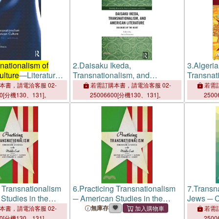
nationalism of
2.
Daisaku Ikeda,
3.
Algeria
ulture
—Literature,
Transnationalism, and
Transnat
usic
American Literature：
本書，請電洽客服 02-
若需訂購本書，請電洽客服 02-
若需訂
Dialogues of the Heart
00[分機130、131]。
25006600[分機130、131]。
2500
g Transnationalism
6.
Practicing Transnationalism
7.
Transna
Studies in the
─ American Studies in the
Jews ─ C
Middle East
Prophec
無庫存
本書，請電洽客服 02-
若需訂
00[分機130、131]。
2500