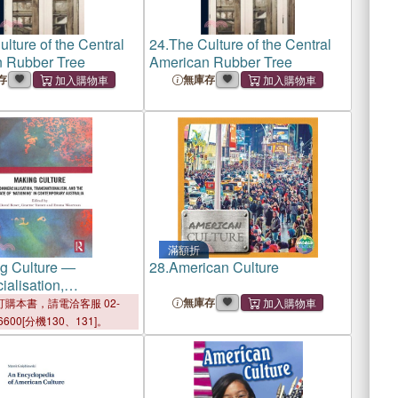
lture of the Central
24.
The Culture of the Central
 Rubber Tree
American Rubber Tree
存
無庫存
滿額折
g Culture ―
28.
American Culture
alisation,
ionalism, and the
無庫存
購本書，請電洽客服 02-
ationing?in
6600[分機130、131]。
rary Australia