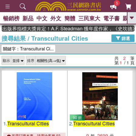
5
暢銷榜
新品
中文
外文
簡體
三民東大
電子書
親子
GO
出版界指標大獎肯定！A.F. Steadman 獲年度作家，《史坎
搜尋結果
/
Transcultural Cities
、
熱搜：
東野圭吾
高希均教授回憶錄
篩選
、
、
、
The Odyssey
父親節
如果歷
關鍵字：Transcultural Ci...
、
、
史是一群喵
暑期推薦
國際布克
、
、
獎 臺灣漫遊錄
方念華
台灣的李
共
2
筆
顯示
排序
、
、
登輝時代
數學女孩：黎曼猜想
第
1
/ 1
頁
偉大的迷走神經
90 折
1.
Transcultural Cities
2.
Transcultural Cities
9
2699
若需訂購本書，請電洽客服 02-