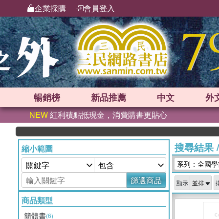
企業採購
會員登入
暢銷榜
新品
推薦
中文
外
NEW
紅利積點抵現金，消費購書更貼心
搜尋結果
縮小範圍
系列：全國學
篩選商品
顯示
商品類型
簡體書
(6)