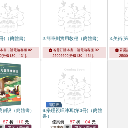
冊)（簡體書）
2.
簡筆劃實用教程（簡體書）
3.
美術(
本書，請電洽客服 02-
若需訂購本書，請電洽客服 02-
若需訂
00[分機130、131]。
25006600[分機130、131]。
2500
滿額折
境創設（簡體書）
6.
樂理視唱練耳(第3冊)（簡體
書）
87
110
87
104
：
優惠價：
無庫存