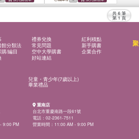
共
6
筆
第
1
頁
募
禮券兌換
紅利積點
聚
書館分類法
常見問題
新手購書
購/編目
空中大學購書
企業合作
換
好站連結
兒童・青少年(7歲以上)
畢業禮品
重南店
號
台北市重慶南路一段61號
電話：02-2361-7511
 9:00 PM
營業時間：11:00 AM - 9:00 PM