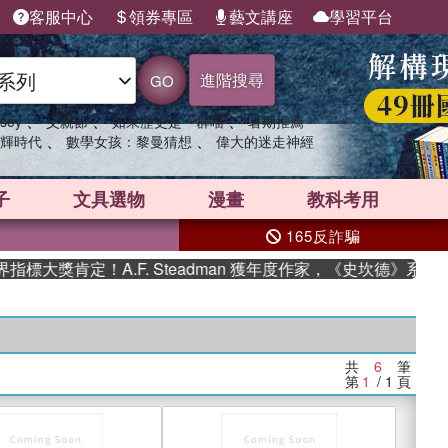
客服中心
領券專區
藝文講座
學習平台
進階搜尋
GO
、
、
、
sey
父親節
如果歷史是一群喵
暑期推薦
、
、
輝時代
數學女孩：黎曼猜想
偉大的迷走神經
子
文具選物
漫畫
教科考用
165反詐騙
大獎肯定！A.F. Steadman 獲年度作家，《史坎德》系列
共
6
筆
第
1
/ 1
頁