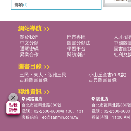
鄧嬌
(1)
網站導航 >>
關於我們
門市專區
人才招
中文分類
圖書分類法
中國圖
通關密碼
學習平台
圖書館採
異業合作
閱讀潮評
紅利兌
圖書目錄 >>
三民・東大・弘雅三民
小山丘童書(0-6歲)
古籍圖書目錄
古典圖書目錄
聯絡資訊 >>
網路書店
復北店
台北市復興北路386號
台北市復興北路386
電話：02-2500-6600轉 130、131
電話：02-2500-6600
客服信箱：
ec@sanmin.com.tw
營業時間：11:00 AM -