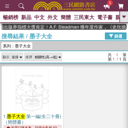
5
暢銷榜
新品
中文
外文
簡體
三民東大
電子書
親子
GO
國出版界指標大獎肯定！A.F. Steadman 獲年度作家，《史
搜尋結果
/
墨子大全
、
、
熱搜：
東野圭吾
The Odyssey
篩選
、
、
父親節
如果歷史是一群喵
暑期
系列：墨子大全
、
、
推薦
國際布克獎 臺灣漫遊錄
方
、
、
念華
台灣的李登輝時代
數學女
共
1
筆
顯示
排序
、
孩：黎曼猜想
偉大的迷走神經
第
1
/ 1
頁
1.
墨子大全
‧第一編(全二十冊)
（簡體書）
若需訂購本書，請電洽客服 02-