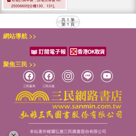
25006600[分機130、131]。
共
1
筆
第
1
頁
網站導航 >>
聚焦三民 >>
三民書局
三民出版
本站著作權屬弘雅三民圖書股份有限公司