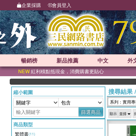
企業採購
會員登入
暢銷榜
新品
推薦
中文
外
NEW
紅利積點抵現金，消費購書更貼心
搜尋結果
縮小範圍
系列：實用專
篩選商品
顯示
商品類型
繁體書
(11)