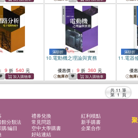
滿額折
滿額折
10.
電動機之理論與實務
11.
電器
9
540
9
360
：
優惠價：
優
無庫存
無庫
共
11
筆
第
1
頁
募
禮券兌換
紅利積點
聚
書館分類法
常見問題
新手購書
購/編目
空中大學購書
企業合作
換
好站連結