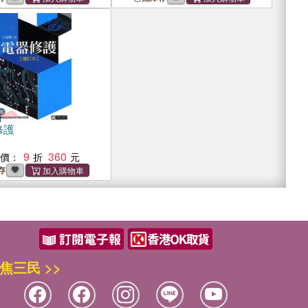
修護
9
360
惠價：
存
焦三民 >>