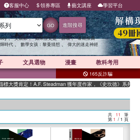
客服中心
領券專區
藝文講座
學習平台
進階搜尋
GO
、
、
、
sey
父親節
如果歷史是一群喵
暑期推薦
、
、
輝時代
數學女孩：黎曼猜想
偉大的迷走神經
子
文具選物
漫畫
教科考用
165反詐騙
獎肯定！A.F. Steadman 獲年度作家，《史坎德》系列帶你
共
11
筆
第
1
/ 1
頁