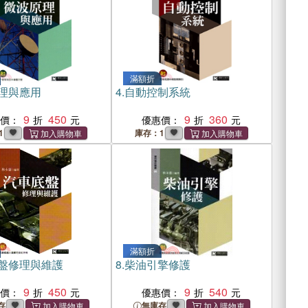
滿額折
理與應用
4.
自動控制系統
9
450
9
360
惠價：
優惠價：
1
庫存：1
滿額折
盤修理與維護
8.
柴油引擎修護
9
450
9
540
惠價：
優惠價：
存
無庫存