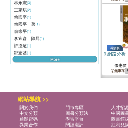
林永憲
(3)
王家騏
(2)
俞國平
(1)
俞國平 著
(1)
俞家平
(1)
李宜森、陳昇
(1)
許溢适
(1)
滿額折
鄒宏基
(1)
9.
網路分析
More
優惠價
無庫存
網站導航 >>
關於我們
門市專區
人才招
中文分類
圖書分類法
中國圖
通關密碼
學習平台
圖書館採
異業合作
閱讀潮評
紅利兌