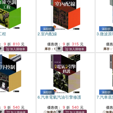
滿額折
滿額折
工程
2.
室內配線
3.
微波原
9
810
9
315
：
優惠價：
優
庫存：1
庫存：
滿額折
滿額折
6.
汽車電氣汽油引擎修護
7.
汽車底
9
540
9
540
：
優惠價：
優
無庫存
無庫