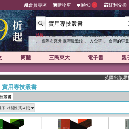
會員專區
購物車
通知
紅利兌換
5
、
、
熱搜：
東野圭吾
高希均教授回憶錄
The Odys
、
、
、
國際布克獎 臺灣漫遊錄
方念華
台灣的李登
文
簡體
三民東大
電子書
親
英國出版界指標大
/
實用專技叢書
技叢書
排序