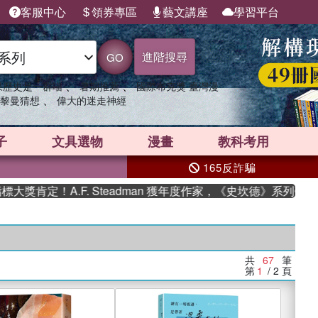
客服中心
領券專區
藝文講座
學習平台
進階搜尋
GO
、
、
果歷史是一群喵
暑期推薦
國際布克獎 臺灣漫
、
黎曼猜想
偉大的迷走神經
子
文具選物
漫畫
教科考用
165反詐騙
！A.F. Steadman 獲年度作家，《史坎德》系列帶你踏上熱
共
67
筆
第
1
/ 2
頁