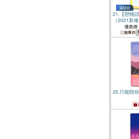
滿額折
21.
【戀物語
（2021新
優惠價
無庫存
25.
只能陪