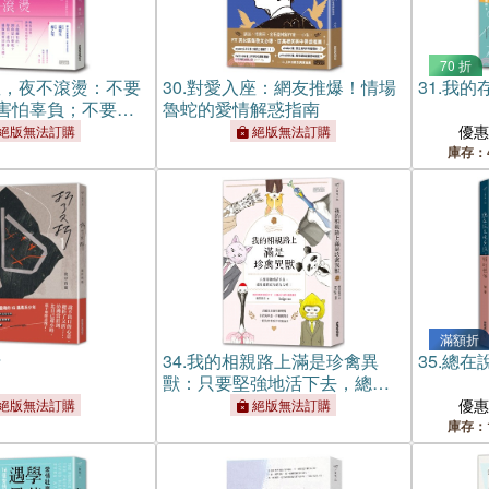
70 折
星，夜不滾燙：不要
30.
對愛入座：網友推爆！情場
31.
我的
害怕辜負；不要屈
魯蛇的愛情解惑指南
譫妄了愛情
優
絕版無法訂購
絕版無法訂購
庫存：
滿額折
折
34.
我的相親路上滿是珍禽異
35.
總在
獸：只要堅強地活下去，總會
遇到更奇葩的人喔！
優
絕版無法訂購
絕版無法訂購
庫存：