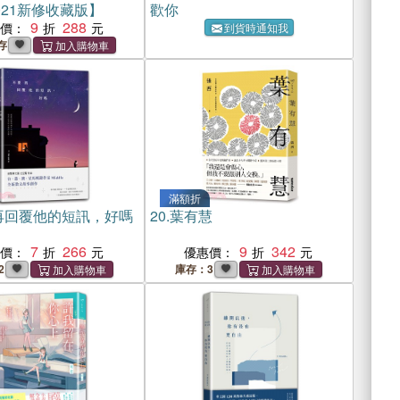
021新修收藏版】
歡你
9
288
惠價：
到貨時通知我
存
滿額折
再回覆他的短訊，好嗎
20.
葉有慧
7
266
9
342
惠價：
優惠價：
2
庫存：3