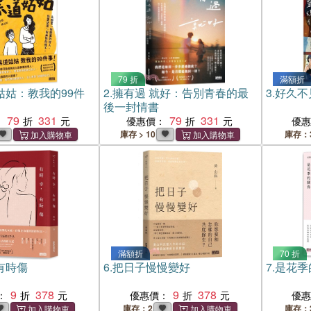
79 折
滿額折
姑姑：教我的99件
2.
擁有過 就好：告別青春的最
3.
好久不
後一封情書
79
331
79
331
：
優惠價：
優
庫存 > 10
庫存：
滿額折
70 折
有時傷
6.
把日子慢慢變好
7.
是花季
9
378
9
378
：
優惠價：
優
庫存：2
庫存：