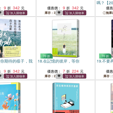
嗎？【2
9
342
9
342
：
優惠價：
優
庫存：3
無庫
70 折
70 折
為你期待的樣子，我
18.
在記憶的彼岸，等你
19.
不要
9
342
7
224
：
優惠價：
優
庫存：2
庫存：