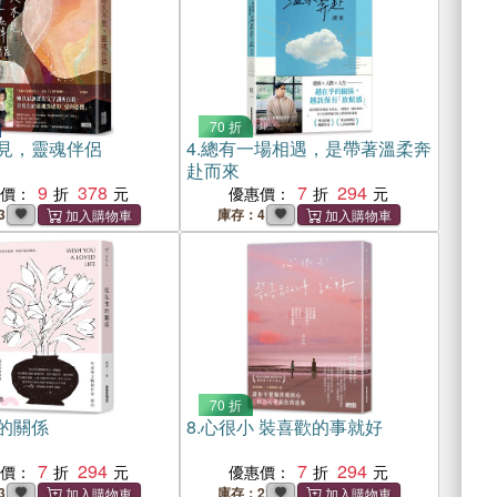
70 折
見，靈魂伴侶
4.
總有一場相遇，是帶著溫柔奔
赴而來
9
378
7
294
惠價：
優惠價：
3
庫存：4
70 折
的關係
8.
心很小 裝喜歡的事就好
7
294
7
294
惠價：
優惠價：
3
庫存：2