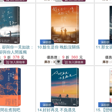
滿額折
滿額折
，卻與你一見如故：
10.
餘生是你 晚點沒關係
11.
那女
卻與你人間孤獨
9
378
9
360
：
優惠價：
優
庫存：3
庫存：
滿額折
滿額折
時間在煮我吧
14.
好好再見 不負遇見
15.
【戀