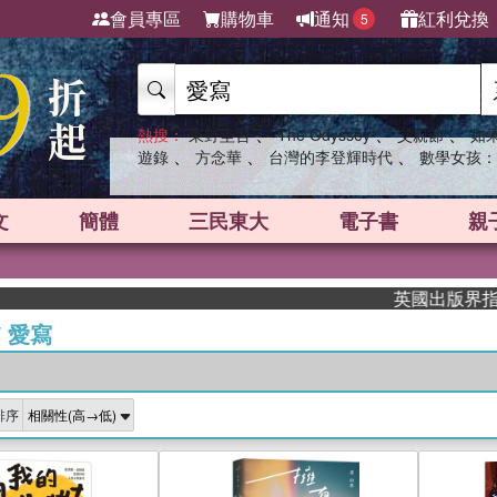
會員專區
購物車
通知
紅利兌換
5
、
、
、
熱搜：
東野圭吾
The Odyssey
父親節
如
、
、
、
遊錄
方念華
台灣的李登輝時代
數學女孩：
文
簡體
三民東大
電子書
親
英國出版界指標大獎肯定
/
愛寫
排序