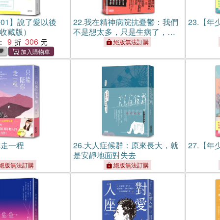
01】說了愛以後
22.
我在精神病院抗憂鬱：我們
23.
【年
修收藏版）
不是想太多，只是生病了，一
9
306
個微笑憂鬱症患者的住院日記
：
絕版無法訂購
你走一程
26.
大人症候群：原來長大，就
27.
【年
是安靜地面對失去
絕版無法訂購
絕版無法訂購