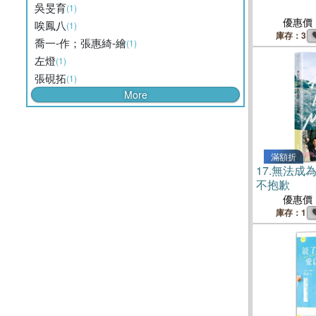
吳旻育
(1)
優惠價
唉鳳八
(1)
庫存：3
喬一-作；張惠綺-繪
(1)
左燈
(1)
張硯拓
(1)
More
滿額折
17.
無法成
不抱歉
優惠價
庫存：1