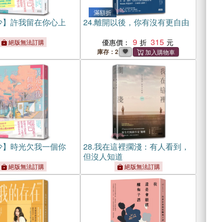
滿額折
少】許我留在你心上
24.
離開以後，你有沒有更自由
9
315
優惠價：
絕版無法訂購
庫存：2
少】時光欠我一個你
28.
我在這裡擱淺：有人看到，
但沒人知道
絕版無法訂購
絕版無法訂購