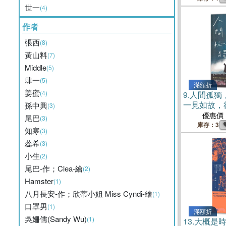
世一
(4)
作者
張西
(8)
黃山料
(7)
Middle
(5)
肆一
(5)
滿額折
姜蜜
(4)
9.
人間孤獨
一見如故，
孫中興
(3)
優惠價
尾巴
(3)
庫存：3
知寒
(3)
蕊希
(3)
小生
(2)
尾巴-作；Clea-繪
(2)
Hamster
(1)
八月長安-作；欣蒂小姐 Miss Cyndi-繪
(1)
口罩男
(1)
滿額折
吳姍儒(Sandy Wu)
(1)
13.
大概是