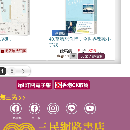
滿額折
回家吧
40.
當我想你時，全世界都救不
了我
9
306
優惠價：
絕版無法訂購
庫存：1
1
2
焦三民 >>
三民書局
三民出版