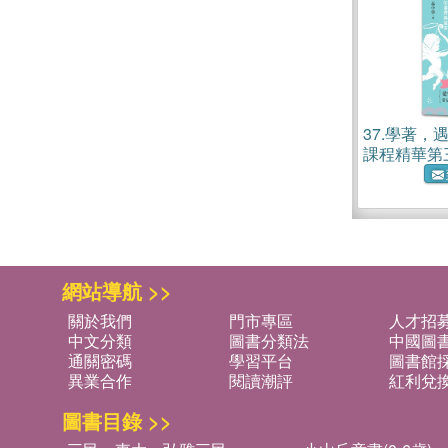
37.
學著，
課程精華第
典故事，1
答
網站導航 >>
關於我們
門市專區
人才招
中文分類
圖書分類法
中國圖
通關密碼
學習平台
圖書館採
異業合作
閱讀潮評
紅利兌
圖書目錄 >>