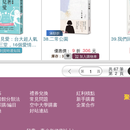
滿額折
遇見愛：台大超人氣
38.
二常公園
39.
我們
三堂，16個愛情經
6種對愛的選擇與解
9
306
優惠價：
到貨時通知我
庫存：3
共
67
筆
第
2
頁
募
禮券兌換
紅利積點
聚
書館分類法
常見問題
新手購書
購/編目
空中大學購書
企業合作
換
好站連結