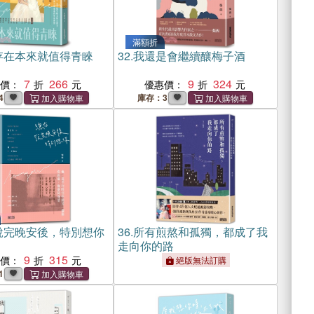
滿額折
存在本來就值得青睞
32.
我還是會繼續釀梅子酒
7
266
9
324
惠價：
優惠價：
4
庫存：3
說完晚安後，特別想你
36.
所有煎熬和孤獨，都成了我
走向你的路
9
315
惠價：
絕版無法訂購
1