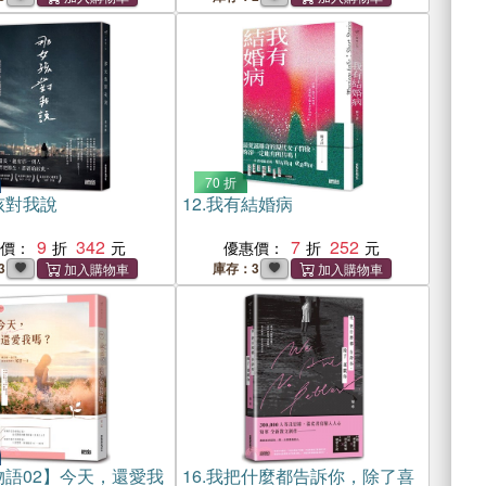
70 折
孩對我說
12.
我有結婚病
9
342
7
252
惠價：
優惠價：
3
庫存：3
物語02】今天，還愛我
16.
我把什麼都告訴你，除了喜