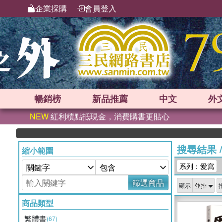
企業採購
會員登入
暢銷榜
新品
推薦
中文
外
NEW
紅利積點抵現金，消費購書更貼心
搜尋結果
縮小範圍
系列：愛寫
篩選商品
顯示
商品類型
繁體書
(67)