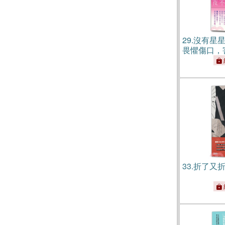
29.
沒有星
畏懼傷口，
從於好感，
33.
折了又