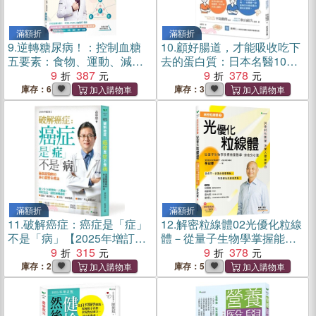
滿額折
滿額折
9.
逆轉糖尿病！：控制血糖
10.
顧好腸道，才能吸收吃下
五要素：食物、運動、減重
去的蛋白質：日本名醫10萬
(脂)、藥物、監測裝置＋飲食
9
387
診療親測有效-抗老回春，關
9
378
控制四原子：總量、種類、
鍵就在腸道
庫存：6
庫存：3
順序、速度
滿額折
滿額折
11.
破解癌症：癌症是「症」
12.
解密粒線體02光優化粒線
不是「病」【2025年增訂
體－從量子生物學掌握能量
版】
9
315
醫學，療癒身心靈
9
378
庫存：2
庫存：5