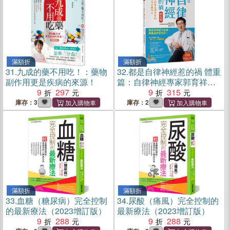
滿額折
滿額折
31.
九成的藥不用吃！：藥物
32.
都是自律神經惹的禍 體重
副作用更是疾病的來源！
篇：自律神經專家郭育祥的
9
297
健康瘦身必修學分【10周年
9
315
增訂版】
庫存：3
庫存：2
滿額折
滿額折
33.
血糖（糖尿病）完全控制
34.
尿酸（痛風）完全控制的
的最新療法（2023增訂版）
最新療法（2023增訂版）
9
288
9
288