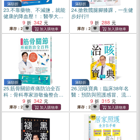
滿額折
滿額折
23.
不靠藥物、不減鹽，就能
24.
搶救髖腿腳膝踝，一生健
健康的降血壓！：醫學大數
步好行!!
據告訴你-吃藥和減鹽無法預
9
342
9
288
防動脈硬化
庫存：2
庫存：2
滿額折
滿額折
25.
筋骨關節疼痛防治全百
26.
治咳寶典：臨床38年名
科：骨科專家游敬倫整合中
醫：預防與照護感冒、流
西醫學最新對症療法【暢銷
9
342
感、黴漿菌感染、新冠肺炎
9
315
新裝版】
和各種肺炎必讀【暢銷新裝
庫存：2
庫存：2
版】（增訂精采內容影音QR
Code）