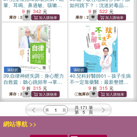
暈、耳鳴、鼻過敏、咳嗽、
如何跳下？：沈迷於毒品、
打鼾：劉博仁醫師的營養療
9
342
煙癮、酒癮、工作或是古典
9
522
法奇蹟04【暢銷新裝版】
音樂唱片，某種程度的強迫
庫存：2
庫存：2
症、焦慮、執意，都可能是
成癮（2022增訂版）
滿額折
滿額折
39.
自律神經失調：身心壓力
40.
兒科好醫師01－孩子生病
自救篇：聽心跳頻率→掌握
不一定靠藥醫：最新整體療
身心壓力多大→活用四大技
9
315
法＆.兒童營養功能醫學
9
315
巧→重新開機
庫存：2
無庫存
共
171
筆
第
5
頁
網站導航 >>