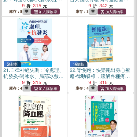
魚油/銀杏/薑黃/花粉/益生菌/
9
315
經驗分享
9
342
納豆…不再：感冒、過敏、
庫存：8
庫存：3
洗腎、三高、健腦、性功能
障礙、癌症…
滿額折
滿額折
21.
自律神經失調：冷處理、
22.
脊慢跑：快樂跑出身心療
抗發炎-喝冰水、局部冰敷、
癒-律動脊椎，緩解各種疼
洗冷水澡→抗發炎、穩定自
9
315
痛，終結自律神經失調！
9
315
律神經、改善慢性病【暢銷
庫存：4
庫存：4
新裝版】