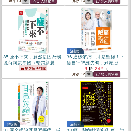
庫存：3
庫存：3
滿額折
35.
瘦不下來，竟然是因為環
36.
這樣解痛，才是聖經！：
境荷爾蒙毒物（暢銷新裝
從自律神經失調，到頭臉、
版）：清除身上的「毒」，
肩頸、腰背、手腳、髖腿、
9
342
絕版無法訂購
bye 了肥胖與疾病
膝踝疼痛，都是神經在作怪
庫存：2
滿額折
滿額折
37.
完全根治耳鼻喉疾病：眩
38.
癮，駛往地獄的列車，該