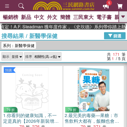
5
暢銷榜
新品
中文
外文
簡體
三民東大
電子書
親子
GO
F. Steadman 獲年度作家，《史坎德》系列帶你踏上熱血奇幻
搜尋結果
/
新醫學保健
、
熱搜：
東野圭吾
高希均教授回憶錄
篩選
、
、
、
The Odyssey
父親節
如果歷
系列：新醫學保健
、
、
史是一群喵
暑期推薦
國際布克
、
、
獎 臺灣漫遊錄
方念華
台灣的李
共
171
筆
顯示
排序
、
、
登輝時代
數學女孩：黎曼猜想
第
1
/ 5
頁
偉大的迷走神經
預購
79 折
79 折
1.
你看到的健康知識，不一
2.
最完美的毒藥―果糖：市
定是真的【2026年新裝增訂
售飲料大都有，飯麵也會產
版】：流傳已久、網路社群
79
276
生，是造成糖尿病、脂肪
79
371