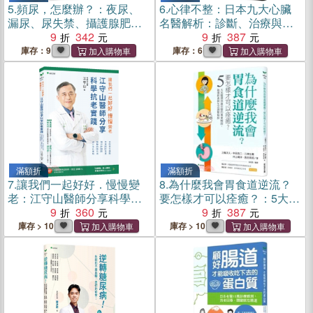
5.
頻尿，怎麼辦？：夜尿、
6.
心律不整：日本九大心臟
漏尿、尿失禁、攝護腺肥
名醫解析：診斷、治療與預
大、膀胱過動、骨盆底功能
9
342
防關鍵
9
387
障礙…排尿困擾問題是有解
庫存：9
庫存：6
的！【2026新裝增訂版】
滿額折
滿額折
7.
讓我們一起好好．慢慢變
8.
為什麼我會胃食道逆流？
老：江守山醫師分享科學抗
要怎樣才可以痊癒？：5大名
老實踐：去除老化細胞、恢
9
360
醫提供最完整的專業解說，
9
387
復端粒長度、增加幹細胞、
指導飲食與生活調整祕訣
庫存 > 10
庫存 > 10
啟動自噬作用、減少老化毒
物