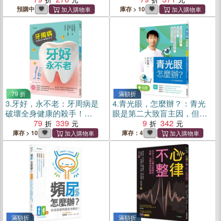
言之鑿鑿的健康知識大診
肝、肥胖、痛風、精神疾
預購中
庫存 > 10
斷！
病、大腦退化等慢性疾病的
重要因素
79 折
滿額折
3.
牙好，永不老：牙周病是
4.
青光眼，怎麼辦？：青光
破壞全身健康的殺手！
眼是第二大致盲主因，但並
【2026新裝修訂版】
79
339
不可怕，請看日本眼科名醫
9
342
徹底解說青光眼，解除你的
庫存 > 10
庫存：4
不安和疑慮【2026年新裝增
訂版】
滿額折
滿額折