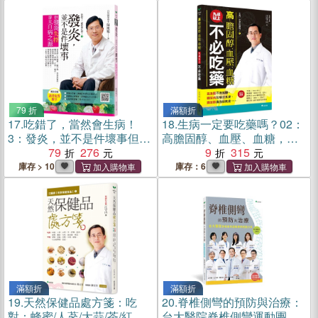
79 折
滿額折
17.
吃錯了，當然會生病！
18.
生病一定要吃藥嗎？02：
3：發炎，並不是件壞事但發
高膽固醇、血壓、血糖，九
炎失控，就是百病之源
79
276
成以上不必吃藥
9
315
庫存 > 10
庫存：6
滿額折
滿額折
19.
天然保健品處方箋：吃
20.
脊椎側彎的預防與治療：
對：蜂蜜/人蔘/大蒜/茶/紅麴/
台大醫院脊椎側彎運動團隊