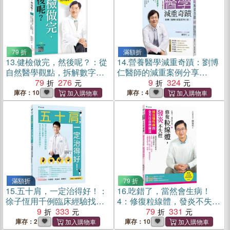
79 折
滿額折
13.
健檢做完，然後呢？：從
14.
營養醫學減重奇蹟：劉博
自然醫學觀點，拆解數字真
仁醫師的減重案例分享
相，掌握對症處方，找回健
79
276
【2025年增訂版】
9
324
康！【2025年增訂版】
庫存：10
庫存：4
滿額折
79 折
15.
五十肩，一定治得好！：
16.
吃錯了，當然會生病！
徐子恆用千例臨床經驗找出
4：修復粒線體，發炎不失控
真正關鍵，教你如何重拾健
9
333
根治慢性病的全方位自然療
79
331
康肩膀！
法
庫存：2
庫存：10