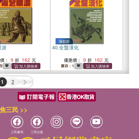
滿額折
眼淚
40.
全盤漢化
9
162
9
162
惠價：
優惠價：
存
庫存：1
1
2
焦三民 >>
三民書局
三民出版