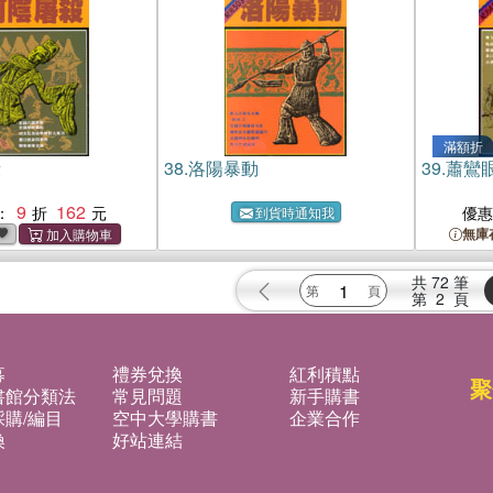
滿額折
殺
38.
洛陽暴動
39.
蕭鸞
9
162
：
優
到貨時通知我
無庫
共
72
筆
第
2
頁
募
禮券兌換
紅利積點
聚
書館分類法
常見問題
新手購書
購/編目
空中大學購書
企業合作
換
好站連結