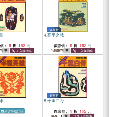
滿額折
聲
4.
高平之戰
9
162
9
162
惠價：
優惠價：
存
無庫存
滿額折
雄
8.
千里白骨
9
162
優惠價：
到貨時通知我
庫存：1