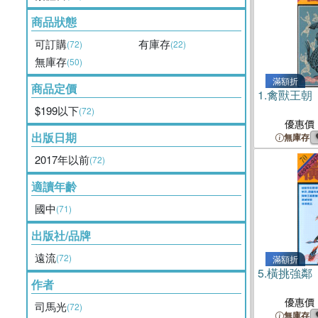
商品狀態
可訂購
有庫存
(72)
(22)
無庫存
(50)
滿額折
商品定價
1.
禽獸王朝
$199以下
(72)
優惠價
出版日期
無庫存
2017年以前
(72)
適讀年齡
國中
(71)
出版社/品牌
遠流
(72)
滿額折
5.
橫挑強鄰
作者
優惠價
司馬光
(72)
無庫存