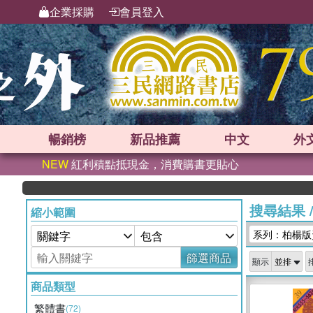
企業採購
會員登入
暢銷榜
新品
推薦
中文
外
NEW
紅利積點抵現金，消費購書更貼心
搜尋結果
縮小範圍
系列：柏楊版
篩選商品
顯示
商品類型
繁體書
(72)