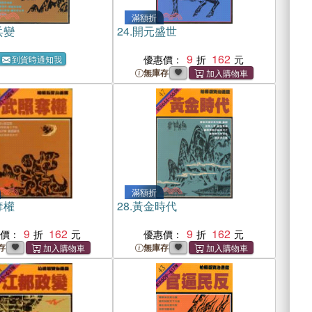
滿額折
兵變
24.
開元盛世
9
162
優惠價：
到貨時通知我
無庫存
滿額折
奪權
28.
黃金時代
9
162
9
162
惠價：
優惠價：
存
無庫存