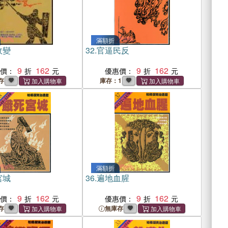
滿額折
政變
32.
官逼民反
9
162
9
162
惠價：
優惠價：
存
庫存：1
滿額折
宮城
36.
遍地血腥
9
162
9
162
惠價：
優惠價：
存
無庫存