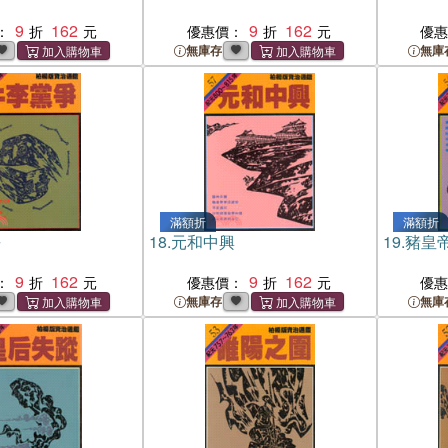
9
162
9
162
：
優惠價：
優
無庫存
無庫
滿額折
滿額折
爭
18.
元和中興
19.
豬皇
9
162
9
162
：
優惠價：
優
無庫存
無庫