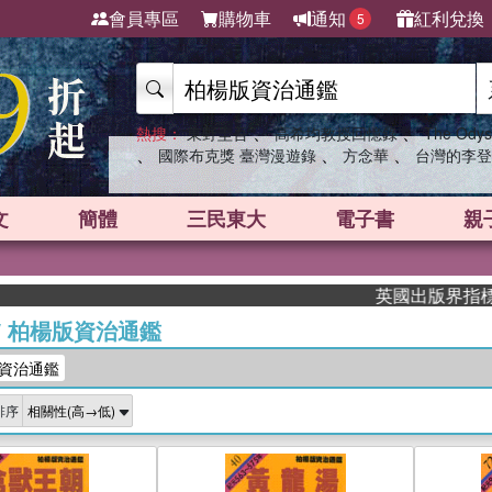
會員專區
購物車
通知
紅利兌換
5
、
、
熱搜：
東野圭吾
高希均教授回憶錄
The Odys
、
、
、
國際布克獎 臺灣漫遊錄
方念華
台灣的李登
文
簡體
三民東大
電子書
親
英國出版界指標大獎肯定！A
/
柏楊版資治通鑑
資治通鑑
排序