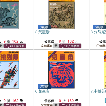
滿額折
滿額折
2.
黃龍湯
3.
分裂尾
9
162
9
162
：
優惠價：
優
無庫存
無庫
滿額折
6.
兒皇帝
7.
半截英
9
162
9
162
：
優惠價：
無庫存