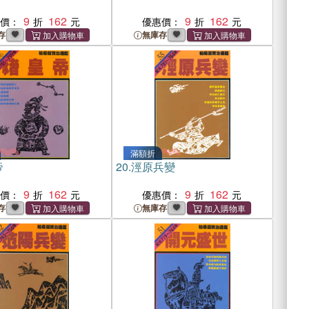
9
162
9
162
惠價：
優惠價：
存
無庫存
滿額折
帝
20.
涇原兵變
9
162
9
162
惠價：
優惠價：
存
無庫存