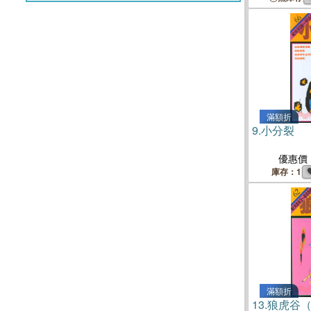
滿額折
9.
小分裂
優惠價
庫存：1
滿額折
13.
狼虎谷