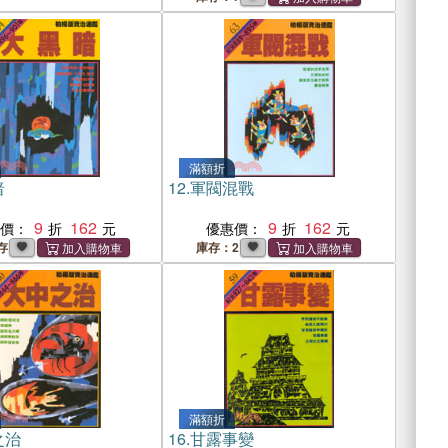
滿額折
暗
12.
軍閥混戰
9
162
9
162
惠價：
優惠價：
存
庫存：2
滿額折
之治
16.
甘露事變