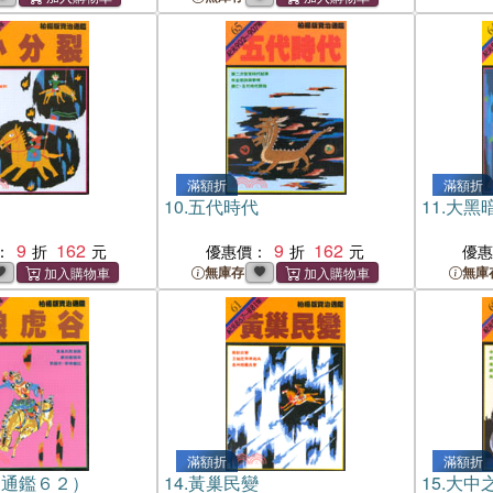
滿額折
滿額折
10.
五代時代
11.
大黑
9
162
9
162
：
優惠價：
優
無庫存
無庫
滿額折
滿額折
（通鑑６２）
14.
黃巢民變
15.
大中