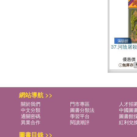
滿額折
37.
河陰屠
優惠價
無庫存
網站導航 >>
關於我們
門市專區
人才招
中文分類
圖書分類法
中國圖
通關密碼
學習平台
圖書館採
異業合作
閱讀潮評
紅利兌
圖書目錄 >>