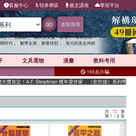
客服中心
領券專區
藝文講座
學習平台
進階搜尋
GO
、
、
、
sey
父親節
如果歷史是一群喵
暑期推薦
、
、
輝時代
數學女孩：黎曼猜想
偉大的迷走神經
子
文具選物
漫畫
教科考用
165反詐騙
.F. Steadman 獲年度作家，《史坎德》系列帶你踏上熱血奇
共
72
筆
第
1
/ 2
頁