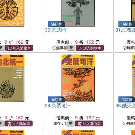
滿額折
滿額折
治
30.
玄武門
31.
江都
9
162
9
162
：
優惠價：
優
無庫存
無庫
滿額折
滿額折
一
34.
突厥可汗
35.
餓死
9
162
9
162
：
優惠價：
優
庫存：1
無庫