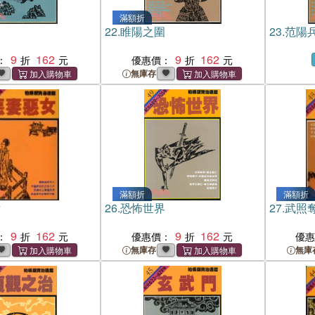
滿額折
蹤
22.
睢陽之圍
23.
范陽
9
162
9
162
：
優惠價：
無庫存
滿額折
滿額折
女
26.
恐怖世界
27.
武照
9
162
9
162
：
優惠價：
優
無庫存
無庫