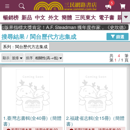
5
暢銷榜
新品
中文
外文
簡體
三民東大
電子書
親子
GO
出版界指標大獎肯定！A.F. Steadman 獲年度作家，《史坎
搜尋結果
/
閩台歷代方志集成
、
、
熱搜：
東野圭吾
The Odyssey
篩選
、
、
父親節
如果歷史是一群喵
暑期
系列：閩台歷代方志集成
、
、
推薦
國際布克獎 臺灣漫遊錄
方
、
、
念華
台灣的李登輝時代
數學女
共
4
筆
顯示
排序
、
孩：黎曼猜想
偉大的迷走神經
第
1
/ 1
頁
1.
臺灣志書輯(全40冊)（簡體
2.
福建省志輯(全15冊)（簡體
書）
書）
若需訂購本書，請電洽客服 02-
若需訂購本書，請電洽客服 02-