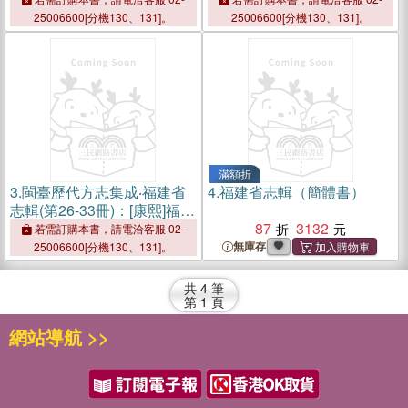
25006600[分機130、131]。
25006600[分機130、131]。
滿額折
3.
閩臺歷代方志集成‧福建省
4.
福建省志輯（簡體書）
志輯(第26-33冊)：[康熙]福建
通志(全8冊)（簡體書）
87
3132
若需訂購本書，請電洽客服 02-
無庫存
25006600[分機130、131]。
共
4
筆
第
1
頁
網站導航 >>