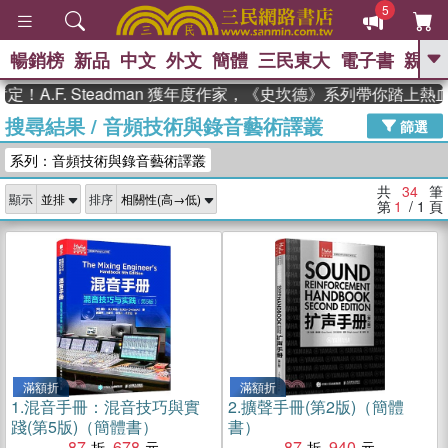
5
暢銷榜
新品
中文
外文
簡體
三民東大
電子書
親子
GO
F. Steadman 獲年度作家，《史坎德》系列帶你踏上熱血奇幻
搜尋結果
/
音頻技術與錄音藝術譯叢
、
熱搜：
東野圭吾
高希均教授回憶錄
篩選
、
、
、
The Odyssey
父親節
如果歷
系列：音頻技術與錄音藝術譯叢
、
、
史是一群喵
暑期推薦
國際布克
、
、
獎 臺灣漫遊錄
方念華
台灣的李
共
34
筆
顯示
排序
、
、
登輝時代
數學女孩：黎曼猜想
第
1
/ 1
頁
偉大的迷走神經
滿額折
滿額折
1.
混音手冊：混音技巧與實
2.
擴聲手冊(第2版)（簡體
踐(第5版)（簡體書）
書）
87
678
87
940