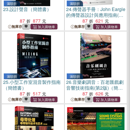
滿額折
滿額折
23.
設計聲音（簡體書）
24.
傳聲器手冊：John Eargle
的傳聲器設計與應用指南(第
87
877
3版)（簡體書）
87
621
無庫存
無庫存
滿額折
滿額折
25.
小型工作室混音製作指南
26.
音樂劇調音：百老匯戲劇
（簡體書）
音響技術指南(第2版)（簡體
87
517
書）
87
626
無庫存
無庫存