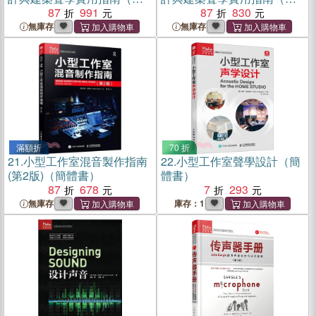
體書）
87
991
體書）
87
830
無庫存
無庫存
滿額折
70 折
21.
小型工作室混音製作指南
22.
小型工作室聲學設計（簡
(第2版)（簡體書）
體書）
87
678
7
293
無庫存
庫存：1