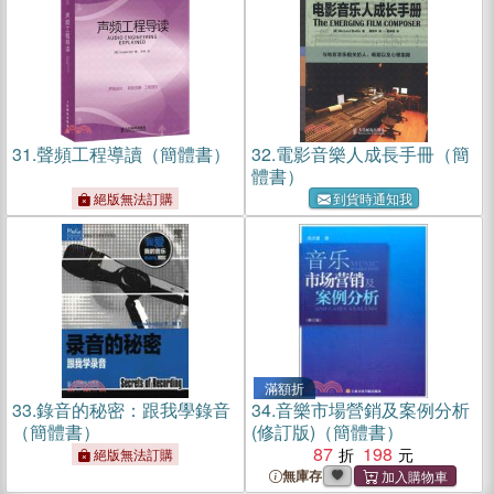
31.
聲頻工程導讀（簡體書）
32.
電影音樂人成長手冊（簡
體書）
絕版無法訂購
到貨時通知我
滿額折
33.
錄音的秘密：跟我學錄音
34.
音樂市場營銷及案例分析
（簡體書）
(修訂版)（簡體書）
87
198
絕版無法訂購
無庫存