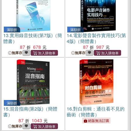
滿額折
滿額折
13.
實用錄音技術(第7版)（簡
14.
電影聲音製作實用技巧(第
體書）
4版)（簡體書）
87
678
87
987
無庫存
無庫存
滿額折
15.
混音指南(第2版)（簡體
16.
對白剪輯：通往看不見的
書）
藝術（簡體書）
87
1043
絕版無法訂購
無庫存