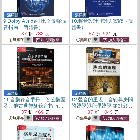
滿額折
滿額折
9.
Dolby Atmos杜比全景聲混
10.
聲音設計理論與實踐（簡
音指南（簡體書）
體書）
87
782
87
521
無庫存
無庫存
滿額折
滿額折
11.
音樂錄音手冊：管弦樂團
12.
聲音的重現：音箱與房間
及其他古典樂隊錄音指南
的聲學與心理聲學(第3版)
（簡體書）
87
469
（簡體書）
87
1043
無庫存
無庫存