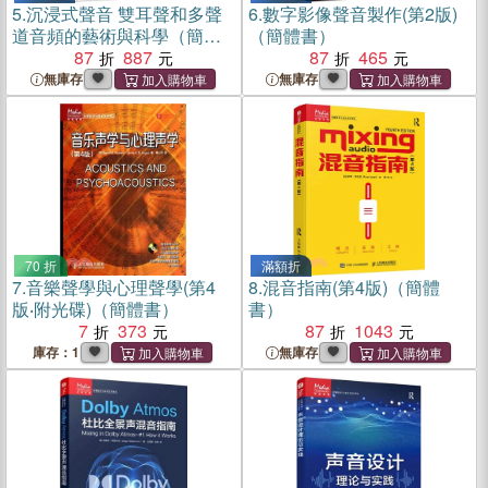
5.
沉浸式聲音 雙耳聲和多聲
6.
數字影像聲音製作(第2版)
道音頻的藝術與科學（簡體
（簡體書）
書）
87
887
87
465
無庫存
無庫存
70 折
滿額折
7.
音樂聲學與心理聲學(第4
8.
混音指南(第4版)（簡體
版‧附光碟)（簡體書）
書）
7
373
87
1043
庫存：1
無庫存