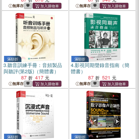
無庫存
無庫存
滿額折
滿額折
3.
聽音訓練手冊：音頻製品
4.
影視同期聲錄音指南（簡
與聽評(第2版)（簡體書）
體書）
87
417
87
521
無庫存
無庫存
滿額折
滿額折