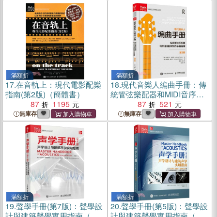
滿額折
滿額折
17.
在音軌上：現代電影配樂
18.
現代音樂人編曲手冊：傳
指南(第2版)（簡體書）
統管弦樂配器和MIDI音序製
87
1195
作必備指南(第2版)（簡體
87
521
書）
無庫存
無庫存
滿額折
滿額折
19.
聲學手冊(第7版)：聲學設
20.
聲學手冊(第5版)：聲學設
計與建築聲學實用指南（簡
計與建築聲學實用指南（簡