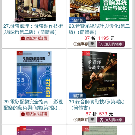
滿額折
27.
母帶處理：母帶製作技術
28.
音響系統設計與優化(第二
與藝術(第二版)（簡體書）
版)（簡體書）
87
1195
絕版無法訂購
無庫存
滿額折
29.
電影配樂完全指南：影視
30.
錄音師實戰技巧(第4版)
配樂的藝術與商業(第2版)
（簡體書）
（簡體書）
87
573
絕版無法訂購
無庫存