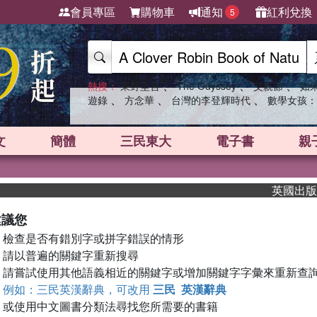
會員專區
購物車
通知
紅利兌換
5
、
、
、
熱搜：
東野圭吾
The Odyssey
父親節
如
、
、
、
遊錄
方念華
台灣的李登輝時代
數學女孩：
文
簡體
三民東大
電子書
親
英國出版界指
建議您
檢查是否有錯別字或拼字錯誤的情形
請以普遍的關鍵字重新搜尋
請嘗試使用其他語義相近的關鍵字或增加關鍵字字彙來重新查
例如：三民英漢辭典，可改用
三民 英漢辭典
或使用中文圖書分類法尋找您所需要的書籍