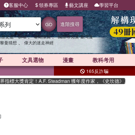
客服中心
領券專區
藝文講座
學習平台
進階搜尋
GO
、
、
果歷史是一群喵
暑期推薦
國際布克獎 臺灣漫
、
黎曼猜想
偉大的迷走神經
子
文具選物
漫畫
教科考用
165反詐騙
標大獎肯定！A.F. Steadman 獲年度作家，《史坎德》系列
詢