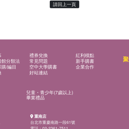
請回上一頁
募
禮券兌換
紅利積點
聚
書館分類法
常見問題
新手購書
購/編目
空中大學購書
企業合作
換
好站連結
兒童・青少年(7歲以上)
畢業禮品
重南店
號
台北市重慶南路一段61號
電話：02-2361-7511