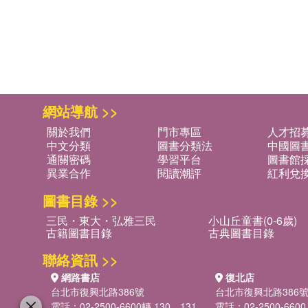
網站導航 >>
關於我們
門市專區
人才招
中文分類
圖書分類法
中國圖
通關密碼
學習平台
圖書館採
異業合作
閱讀潮評
紅利兌
圖書目錄 >>
三民・東大・弘雅三民
小山丘童書(0-6歲)
古籍圖書目錄
古典圖書目錄
聯絡資訊 >>
網路書店
復北店
台北市復興北路386號
台北市復興北路386
電話：02-2500-6600轉 130、131
電話：02-2500-6600