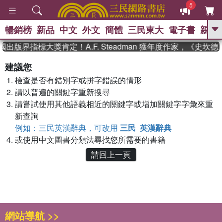
5
暢銷榜
新品
中文
外文
簡體
三民東大
電子書
親子
GO
國出版界指標大獎肯定！A.F. Steadman 獲年度作家，《史
、
熱搜：
東野圭吾
高希均教授回憶錄
建議您
、
、
、
The Odyssey
父親節
如果歷
檢查是否有錯別字或拼字錯誤的情形
、
、
史是一群喵
暑期推薦
國際布克
、
、
請以普遍的關鍵字重新搜尋
獎 臺灣漫遊錄
方念華
台灣的李
、
、
登輝時代
數學女孩：黎曼猜想
請嘗試使用其他語義相近的關鍵字或增加關鍵字字彙來重
偉大的迷走神經
新查詢
例如：三民英漢辭典，可改用
三民 英漢辭典
或使用中文圖書分類法尋找您所需要的書籍
請回上一頁
網站導航 >>