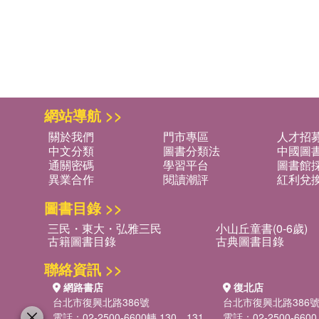
網站導航 >>
關於我們
門市專區
人才招
中文分類
圖書分類法
中國圖
通關密碼
學習平台
圖書館採
異業合作
閱讀潮評
紅利兌
圖書目錄 >>
三民・東大・弘雅三民
小山丘童書(0-6歲)
古籍圖書目錄
古典圖書目錄
聯絡資訊 >>
網路書店
復北店
台北市復興北路386號
台北市復興北路386
電話：02-2500-6600轉 130、131
電話：02-2500-6600