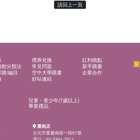
請回上一頁
募
禮券兌換
紅利積點
聚
書館分類法
常見問題
新手購書
購/編目
空中大學購書
企業合作
換
好站連結
兒童・青少年(7歲以上)
畢業禮品
重南店
號
台北市重慶南路一段61號
電話：02-2361-7511