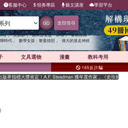
客服中心
領券專區
藝文講座
學習平台
進階搜尋
GO
、
、
、
sey
父親節
如果歷史是一群喵
暑期推薦
、
、
輝時代
數學女孩：黎曼猜想
偉大的迷走神經
子
文具選物
漫畫
教科考用
165反詐騙
界指標大獎肯定！A.F. Steadman 獲年度作家，《史坎德》
詢