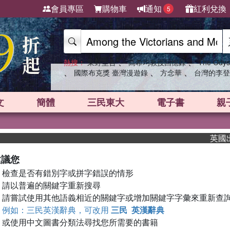
會員專區
購物車
通知
紅利兌換
5
、
、
熱搜：
東野圭吾
高希均教授回憶錄
The Odys
、
、
、
國際布克獎 臺灣漫遊錄
方念華
台灣的李登
文
簡體
三民東大
電子書
親
英國出版
建議您
檢查是否有錯別字或拼字錯誤的情形
請以普遍的關鍵字重新搜尋
請嘗試使用其他語義相近的關鍵字或增加關鍵字字彙來重新查
例如：三民英漢辭典，可改用
三民 英漢辭典
或使用中文圖書分類法尋找您所需要的書籍