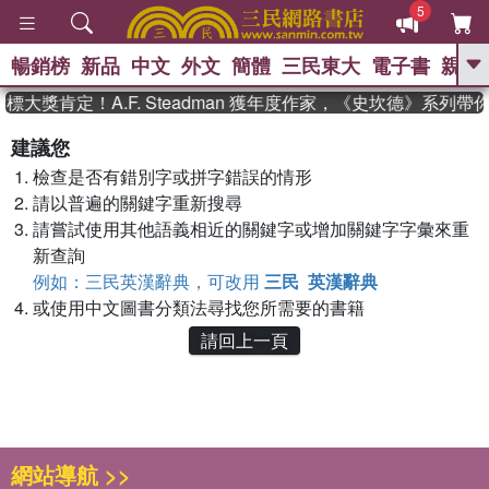
5
暢銷榜
新品
中文
外文
簡體
三民東大
電子書
親子
GO
標大獎肯定！A.F. Steadman 獲年度作家，《史坎德》系列
、
熱搜：
東野圭吾
高希均教授回憶錄
建議您
、
、
、
The Odyssey
父親節
如果歷
檢查是否有錯別字或拼字錯誤的情形
、
、
史是一群喵
暑期推薦
國際布克
、
、
請以普遍的關鍵字重新搜尋
獎 臺灣漫遊錄
方念華
台灣的李
、
、
登輝時代
數學女孩：黎曼猜想
請嘗試使用其他語義相近的關鍵字或增加關鍵字字彙來重
偉大的迷走神經
新查詢
例如：三民英漢辭典，可改用
三民 英漢辭典
或使用中文圖書分類法尋找您所需要的書籍
請回上一頁
網站導航 >>