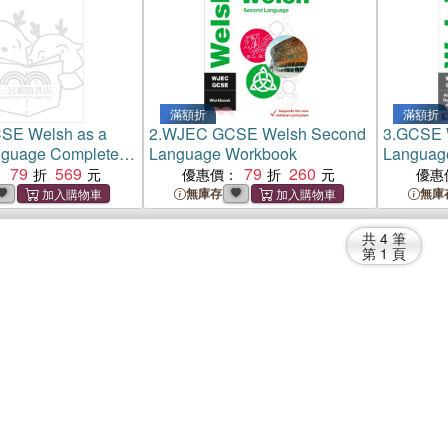
滿額折
滿額折
E Welsh as a
2.
WJEC GCSE Welsh Second
3.
GCSE 
guage Complete
Language Workbook
Languag
d Practice：Ideal
79
569
79
260
Practice
：
優惠價：
優惠
arning, 2024 and
with free
無庫存
無庫
s
downloa
共
4
筆
第
1
頁