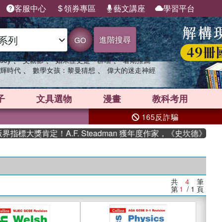
客服中心
領券專區
藝文講座
學習平台
進階搜尋
GO
、
、
、
sey
父親節
如果歷史是一群喵
暑期推薦
、
、
輝時代
數學女孩：黎曼猜想
偉大的迷走神經
子
文具選物
漫畫
教科考用
165反詐騙
標大獎肯定！A.F. Steadman 獲年度作家，《史坎德》系列
共
4
筆
第
1
/ 1
頁