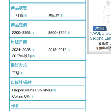
商品狀態
可訂購
無庫存
(4)
(4)
商品定價
滿額折
$200~$399
$600~$799
(1)
(3)
1.
WJEC GCS
Second Lan
出版日期
Revision an
優惠價
for Home Le
無庫存
2024~2025
2018~2019
(1)
(1)
2025 Exam
2017年以前
(2)
裝訂方式
平裝
(4)
出版社/品牌
HarperCollins Publishers
(3)
Collins UK
(1)
作者