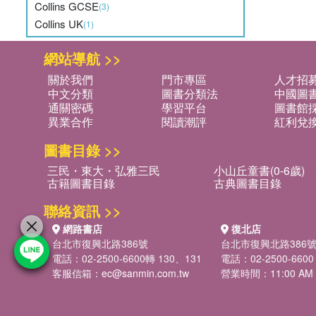
Collins GCSE
(3)
Collins UK
(1)
網站導航 >>
關於我們
門市專區
人才招
中文分類
圖書分類法
中國圖
通關密碼
學習平台
圖書館採
異業合作
閱讀潮評
紅利兌
圖書目錄 >>
三民・東大・弘雅三民
小山丘童書(0-6歲)
古籍圖書目錄
古典圖書目錄
聯絡資訊 >>
網路書店
復北店
台北市復興北路386號
台北市復興北路386
電話：02-2500-6600轉 130、131
電話：02-2500-6600
客服信箱：
ec@sanmin.com.tw
營業時間：11:00 AM -