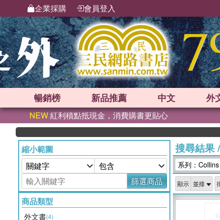
企業採購
會員登入
暢銷榜
新品
推薦
中文
外
NEW
紅利積點抵現金，消費購書更貼心
搜尋結果
縮小範圍
系列：Collins 
篩選商品
顯示
商品類型
外文書
(4)