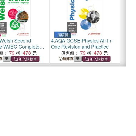
滿額折
Welsh Second
4.
AQA GCSE Physics All-in-
e WJEC Complete
One Revision and Practice
 and Revision Guide
79
478
79
478
價：
優惠價：
 online Q&A flashcard
存
無庫存
d