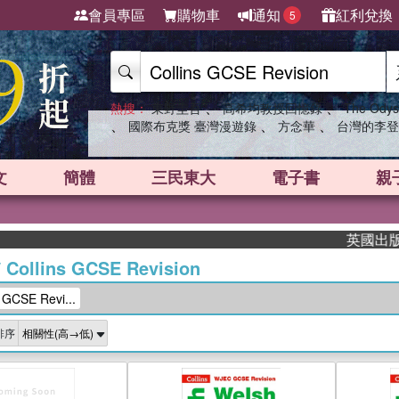
會員專區
購物車
通知
紅利兌換
5
、
、
熱搜：
東野圭吾
高希均教授回憶錄
The Odys
、
、
、
國際布克獎 臺灣漫遊錄
方念華
台灣的李登
文
簡體
三民東大
電子書
親
英國出版界指
/
Collins GCSE Revision
GCSE Revi...
排序