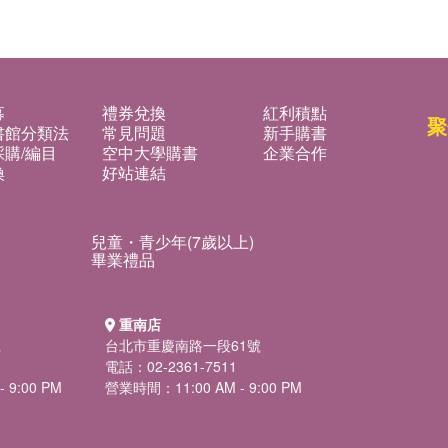
募
禮券兌換
紅利積點
聚
書館分類法
常見問題
新手購書
購/編目
空中大學購書
企業合作
換
好站連結
兒童・青少年(7歲以上)
畢業禮品
重南店
號
台北市重慶南路一段61號
電話：02-2361-7511
 9:00 PM
營業時間：11:00 AM - 9:00 PM