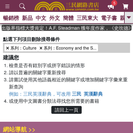
5
暢銷榜
新品
中文
外文
簡體
三民東大
電子書
親子
GO
出版界指標大獎肯定！A.F. Steadman 獲年度作家，《史坎
、
熱搜：
東野圭吾
高希均教授回憶錄
點選下列項目刪除搜尋條件
、
、
、
The Odyssey
父親節
如果歷
系列：Culture
系列：Economy and the S...
、
、
史是一群喵
暑期推薦
國際布克
、
、
獎 臺灣漫遊錄
方念華
台灣的李
建議您
、
、
登輝時代
數學女孩：黎曼猜想
檢查是否有錯別字或拼字錯誤的情形
偉大的迷走神經
請以普遍的關鍵字重新搜尋
請嘗試使用其他語義相近的關鍵字或增加關鍵字字彙來重
新查詢
例如：三民英漢辭典，可改用
三民 英漢辭典
或使用中文圖書分類法尋找您所需要的書籍
請回上一頁
網站導航 >>