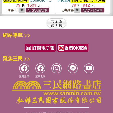
(Boxed Set)(第5-8集)
79
1501
79
912
庫存：9
無庫存
共
2
筆
第
1
頁
網站導航 >>
聚焦三民 >>
三民書局
三民出版