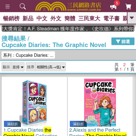
5
暢銷榜
新品
中文
外文
簡體
三民東大
電子書
親子
GO
大獎肯定！A.F. Steadman 獲年度作家，《史坎德》系列帶
搜尋結果
/
、
熱搜：
東野圭吾
高希均教授回憶錄
篩選
Cupcake Diaries: The Graphic Novel
、
、
、
The Odyssey
父親節
如果歷
、
、
史是一群喵
暑期推薦
國際布克
系列：Cupcake Diaries: ...
、
、
獎 臺灣漫遊錄
方念華
台灣的李
、
、
登輝時代
數學女孩：黎曼猜想
共
2
筆
顯示
排序
偉大的迷走神經
第
1
/ 1
頁
滿額折
滿額折
1.
Cupcake Diaries
the
2.
Alexis and the Perfect
Graphic Novel
Collection 2
Recipe
The Graphic Novel