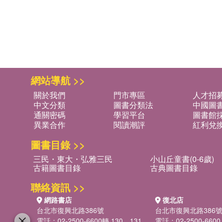
網站導航 >>
關於我們
門市專區
人才招
中文分類
圖書分類法
中國圖
通關密碼
學習平台
圖書館採
異業合作
閱讀潮評
紅利兌
圖書目錄 >>
三民・東大・弘雅三民
小山丘童書(0-6歲)
古籍圖書目錄
古典圖書目錄
聯絡資訊 >>
網路書店
復北店
台北市復興北路386號
台北市復興北路386
電話：02-2500-6600轉 130、131
電話：02-2500-6600