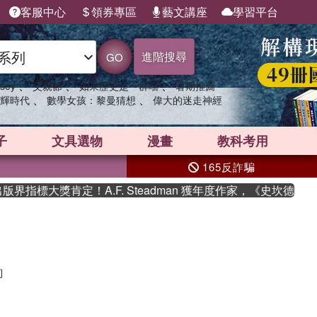
客服中心
領券專區
藝文講座
學習平台
進階搜尋
GO
、
、
、
sey
父親節
如果歷史是一群喵
暑期推薦
、
、
輝時代
數學女孩：黎曼猜想
偉大的迷走神經
子
文具選物
漫畫
教科考用
165反詐騙
界指標大獎肯定！A.F. Steadman 獲年度作家，《史坎德》
詢