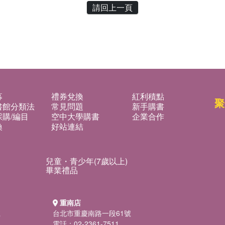
請回上一頁
募
禮券兌換
紅利積點
聚
書館分類法
常見問題
新手購書
購/編目
空中大學購書
企業合作
換
好站連結
兒童・青少年(7歲以上)
畢業禮品
重南店
號
台北市重慶南路一段61號
電話：02-2361-7511