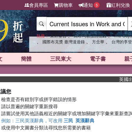
會員專區
購物車
通知
紅利兌換
5
、
、
熱搜：
東野圭吾
高希均教授回憶錄
The Odys
、
、
、
國際布克獎 臺灣漫遊錄
方念華
台灣的李登
文
簡體
三民東大
電子書
親
英國出版
建議您
檢查是否有錯別字或拼字錯誤的情形
請以普遍的關鍵字重新搜尋
請嘗試使用其他語義相近的關鍵字或增加關鍵字字彙來重新查
例如：三民英漢辭典，可改用
三民 英漢辭典
或使用中文圖書分類法尋找您所需要的書籍