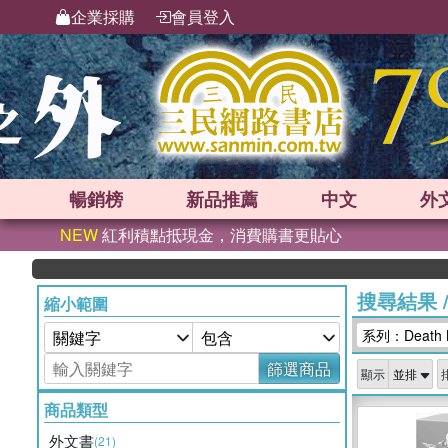
企業採購
會員登入
暢銷榜
新品
推薦
中文
外
NEW
紅利積點抵現金，消費購書更貼心
搜尋結果
縮小範圍
系列：Death 
篩選商品
顯示
商品類型
外文書
(21)