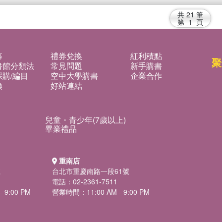
共
21
筆
第
1
頁
募
禮券兌換
紅利積點
聚
書館分類法
常見問題
新手購書
購/編目
空中大學購書
企業合作
換
好站連結
兒童・青少年(7歲以上)
畢業禮品
重南店
號
台北市重慶南路一段61號
電話：02-2361-7511
 9:00 PM
營業時間：11:00 AM - 9:00 PM