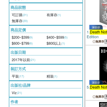
商品狀態
可訂購
有庫存
(21)
(1)
無庫存
(20)
滿額折
商品定價
1.
Death No
Edition
$200~$399
$400~$599
(9)
(5)
無庫存
$600~$799
$800以上
(6)
(1)
出版日期
2017年以前
(21)
裝訂方式
平裝
精裝
(17)
(1)
滿額折
出版社/品牌
5.
Death No
Viz
(21)
無庫存
作者