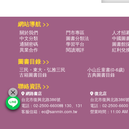
網站導航 >>
關於我們
門市專區
人才招
中文分類
圖書分類法
中國圖
通關密碼
學習平台
圖書館採
異業合作
閱讀潮評
紅利兌
圖書目錄 >>
三民・東大・弘雅三民
小山丘童書(0-6歲)
古籍圖書目錄
古典圖書目錄
聯絡資訊 >>
網路書店
復北店
台北市復興北路386號
台北市復興北路386
電話：02-2500-6600轉 130、131
電話：02-2500-6600
客服信箱：
ec@sanmin.com.tw
營業時間：11:00 AM -