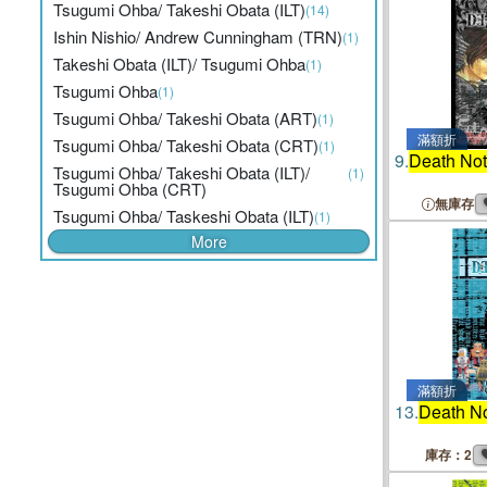
Tsugumi Ohba/ Takeshi Obata (ILT)
(14)
Ishin Nishio/ Andrew Cunningham (TRN)
(1)
Takeshi Obata (ILT)/ Tsugumi Ohba
(1)
Tsugumi Ohba
(1)
Tsugumi Ohba/ Takeshi Obata (ART)
(1)
滿額折
Tsugumi Ohba/ Takeshi Obata (CRT)
(1)
9.
Death No
Tsugumi Ohba/ Takeshi Obata (ILT)/
(1)
Tsugumi Ohba (CRT)
無庫存
Tsugumi Ohba/ Taskeshi Obata (ILT)
(1)
More
滿額折
13.
Death N
庫存：2