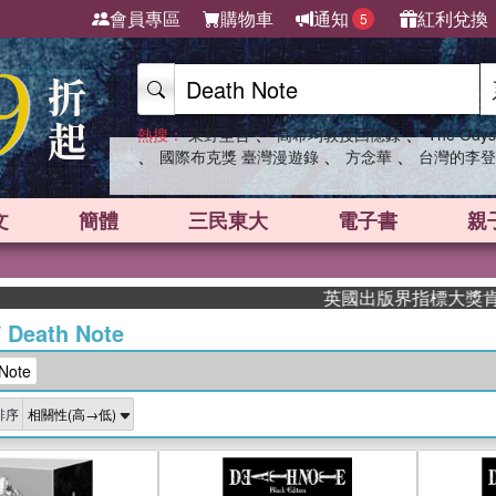
會員專區
購物車
通知
紅利兌換
5
、
、
熱搜：
東野圭吾
高希均教授回憶錄
The Odys
、
、
、
國際布克獎 臺灣漫遊錄
方念華
台灣的李登
文
簡體
三民東大
電子書
親
英國出版界指標大獎肯定！A.
/
Death Note
Note
排序