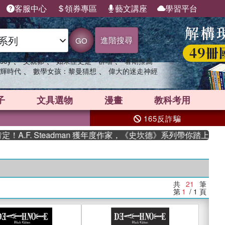
客服中心
領券專區
藝文講座
學習平台
進階搜尋
GO
、
、
、
sey
父親節
如果歷史是一群喵
暑期推薦
、
、
輝時代
數學女孩：黎曼猜想
偉大的迷走神經
子
文具選物
漫畫
教科考用
165反詐騙
F. Steadman 獲年度作家，《史坎德》系列帶你踏上熱血奇幻
共
21
筆
第
1
/ 1
頁