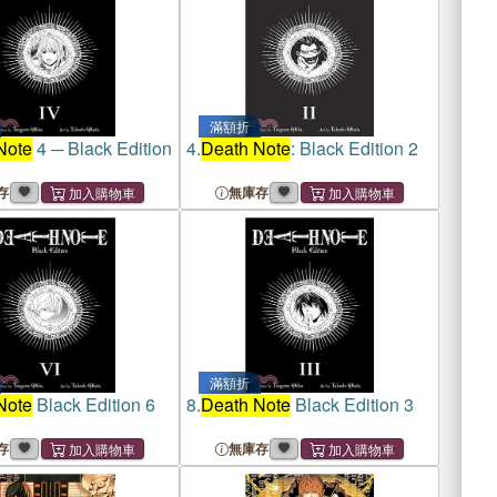
滿額折
Note
4 ─ Black Edition
4.
Death Note
: Black Edition 2
存
無庫存
滿額折
Note
Black Edition 6
8.
Death Note
Black Edition 3
存
無庫存