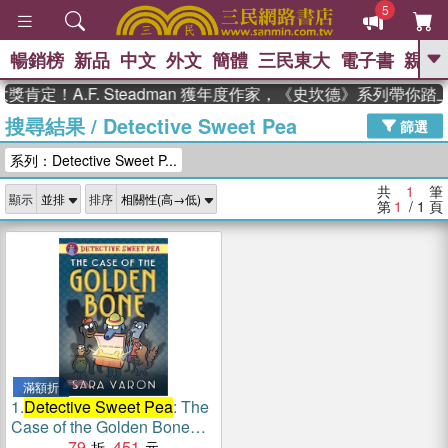
5
暢銷榜
新品
中文
外文
簡體
三民東大
電子書
親子
GO
肯定！A.F. Steadman 獲年度作家，《史坎德》系列帶你踏
搜尋結果
/
Detective Sweet Pea
、
熱搜：
東野圭吾
高希均教授回憶錄
篩選
、
、
、
The Odyssey
父親節
如果歷
系列：Detective Sweet P...
、
、
史是一群喵
暑期推薦
國際布克
、
、
獎 臺灣漫遊錄
方念華
台灣的李
共
1
筆
顯示
排序
、
、
登輝時代
數學女孩：黎曼猜想
第
1
/ 1
頁
偉大的迷走神經
滿額折
1.
Detective Sweet Pea
: The
Case of the Golden Bone
(graphic novel)
79
451