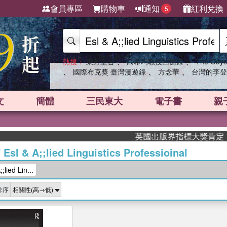
會員專區
購物車
通知
紅利兌換
5
、
、
熱搜：
東野圭吾
高希均教授回憶錄
The Odys
、
、
、
國際布克獎 臺灣漫遊錄
方念華
台灣的李登
文
簡體
三民東大
電子書
親
英國出版界指標大獎肯定！A.F
/
Esl & A;;lied Linguistics Professioinal
ied Lin...
排序