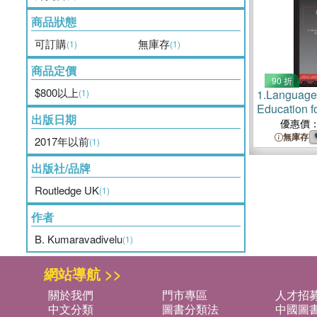
商品狀態
可訂購
無庫存
(1)
(1)
商品定價
90 折
$800以上
(1)
1.
Language
Education f
出版日期
─ A Modular
優惠價
Knowing, An
無庫存
2017年以前
(1)
Recognizing
Seeing
出版社/品牌
Routledge UK
(1)
作者
B. Kumaravadivelu
(1)
網站導航 >>
關於我們
門市專區
人才招
中文分類
圖書分類法
中國圖