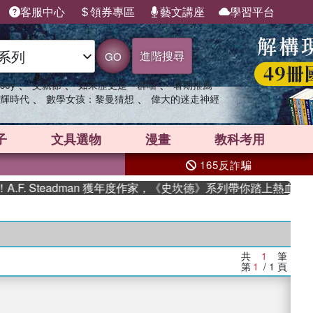
客服中心
領券專區
藝文講座
學習平台
進階搜尋
GO
、
、
、
sey
父親節
如果歷史是一群喵
暑期推薦
、
、
輝時代
數學女孩：黎曼猜想
偉大的迷走神經
子
文具選物
漫畫
教科考用
165反詐騙
. Steadman 獲年度作家，《史坎德》系列帶你踏上熱血奇幻
共
1
筆
第
1
/ 1
頁