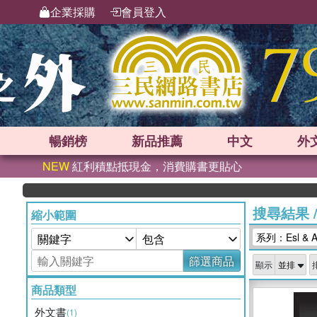
企業採購
會員登入
暢銷榜
新品
推薦
中文
外
NEW
紅利積點抵現金，消費購書更貼心
搜尋結果
縮小範圍
系列：Esl & A;;l
篩選商品
顯示
商品類型
外文書
(1)