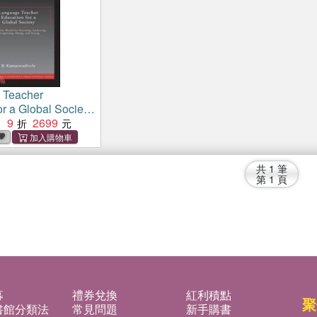
 Teacher
or a Global Society
 Model for
9
2699
：
alyzing,
, Doing, and
共
1
筆
第
1
頁
募
禮券兌換
紅利積點
聚
書館分類法
常見問題
新手購書