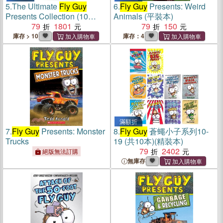
5.
The Ultimate
Fly Guy
6.
Fly Guy
Presents: Weird
Presents Collection (10
Animals (平裝本)
books)(with StoryPlus)
79
1801
79
150
庫存 > 10
庫存：4
滿額折
7.
Fly Guy
Presents: Monster
8.
Fly Guy
蒼蠅小子系列10-
Trucks
19 (共10本)(精裝本)
79
2402
絕版無法訂購
無庫存