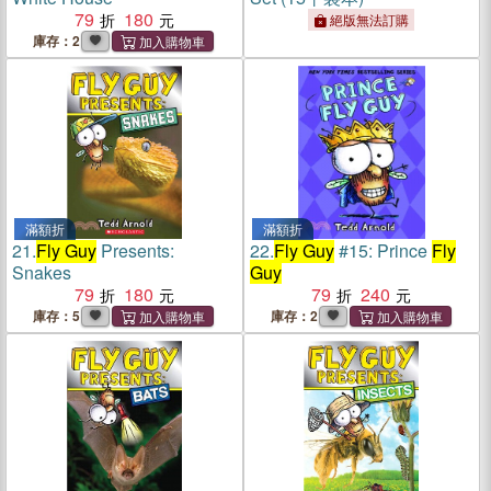
79
180
絕版無法訂購
庫存：2
滿額折
滿額折
21.
Fly Guy
Presents:
22.
Fly Guy
#15: Prince
Fly
Snakes
Guy
79
180
79
240
庫存：5
庫存：2