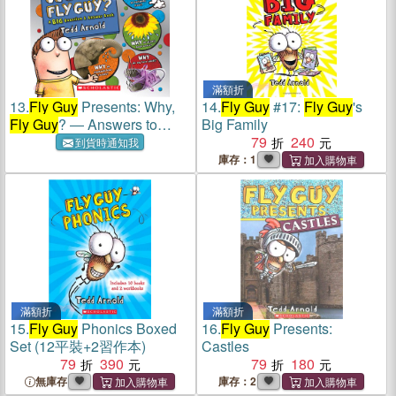
滿額折
13.
Fly Guy
Presents: Why,
14.
Fly Guy
#17:
Fly Guy
's
Fly Guy
? ― Answers to
Big Family
Kids' Big Questions
79
240
到貨時通知我
庫存：1
滿額折
滿額折
15.
Fly Guy
Phonics Boxed
16.
Fly Guy
Presents:
Set (12平裝+2習作本)
Castles
79
390
79
180
無庫存
庫存：2