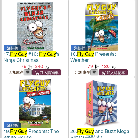
滿額折
滿額折
17.
Fly Guy
#16:
Fly Guy
's
18.
Fly Guy
Presents:
Ninja Christmas
Weather
79
240
79
180
無庫存
無庫存
滿額折
19.
Fly Guy
Presents: The
20.
Fly Guy
and Buzz Mega
White House
Set (15平裝本)