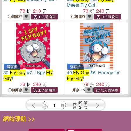
Meets Fly Girl!
79
210
79
240
無庫存
無庫存
滿額折
滿額折
39.
Fly Guy
#7: I Spy
Fly
40.
Fly Guy
#6: Hooray for
Guy
!
Fly Guy
!
79
240
79
240
無庫存
庫存：5
共
49
筆
第
2
頁
網站導航 >>