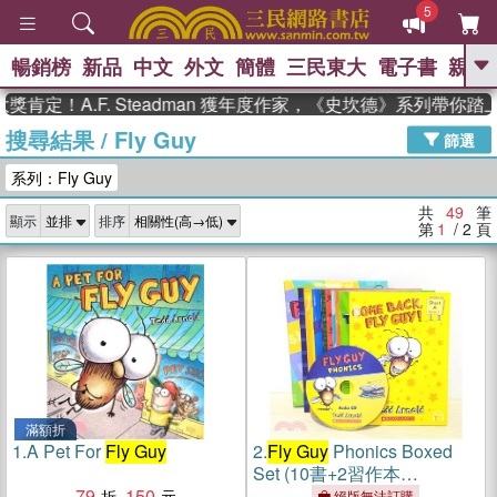
5
暢銷榜
新品
中文
外文
簡體
三民東大
電子書
親子
GO
A.F. Steadman 獲年度作家，《史坎德》系列帶你踏上熱血
搜尋結果
/
Fly Guy
、
、
熱搜：
東野圭吾
The Odyssey
篩選
、
、
父親節
如果歷史是一群喵
暑期
系列：Fly Guy
、
、
推薦
國際布克獎 臺灣漫遊錄
方
、
、
念華
台灣的李登輝時代
數學女
共
49
筆
顯示
排序
、
孩：黎曼猜想
偉大的迷走神經
第
1
/ 2
頁
滿額折
1.
A Pet For
Fly Guy
2.
Fly Guy
Phonics Boxed
Set (10書+2習作本
79
150
+1CD+Storyplus)
絕版無法訂購