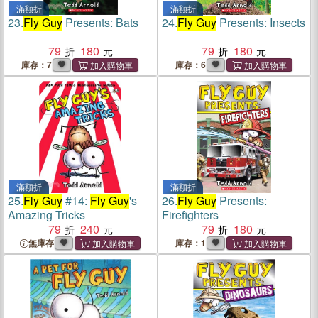
滿額折
滿額折
23.
Fly Guy
Presents: Bats
24.
Fly Guy
Presents: Insects
79
180
79
180
庫存：7
庫存：6
滿額折
滿額折
25.
Fly Guy
#14:
Fly Guy
's
26.
Fly Guy
Presents:
Amazing Tricks
Firefighters
79
240
79
180
無庫存
庫存：1