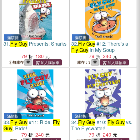
滿額折
滿額折
31.
Fly Guy
Presents: Sharks
32.
Fly Guy
#12: There's a
Fly Guy
in My Soup
79
180
79
240
無庫存
庫存：3
滿額折
滿額折
33.
Fly Guy
#11: Ride,
Fly
34.
Fly Guy
#10:
Fly Guy
vs.
Guy
, Ride!
The Flyswatter!
79
240
79
240