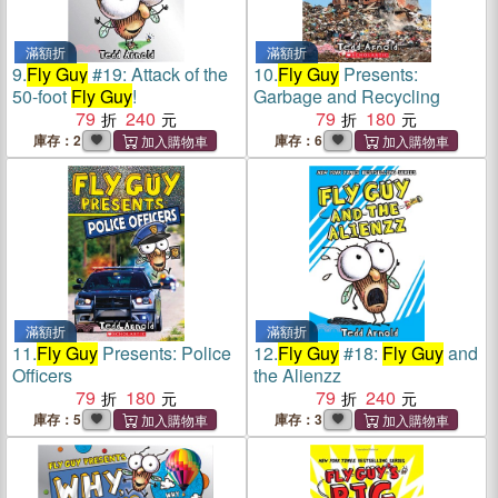
滿額折
滿額折
9.
Fly Guy
#19: Attack of the
10.
Fly Guy
Presents:
50-foot
Fly Guy
!
Garbage and Recycling
79
240
79
180
庫存：2
庫存：6
滿額折
滿額折
11.
Fly Guy
Presents: Police
12.
Fly Guy
#18:
Fly Guy
and
Officers
the Alienzz
79
180
79
240
庫存：5
庫存：3