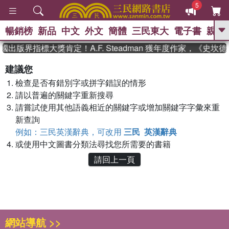
5
暢銷榜
新品
中文
外文
簡體
三民東大
電子書
親子
GO
國出版界指標大獎肯定！A.F. Steadman 獲年度作家，《史
、
、
熱搜：
東野圭吾
The Odyssey
建議您
、
、
父親節
如果歷史是一群喵
暑期
檢查是否有錯別字或拼字錯誤的情形
、
、
推薦
國際布克獎 臺灣漫遊錄
方
、
、
請以普遍的關鍵字重新搜尋
念華
台灣的李登輝時代
數學女
、
孩：黎曼猜想
偉大的迷走神經
請嘗試使用其他語義相近的關鍵字或增加關鍵字字彙來重
新查詢
例如：三民英漢辭典，可改用
三民 英漢辭典
或使用中文圖書分類法尋找您所需要的書籍
請回上一頁
網站導航 >>