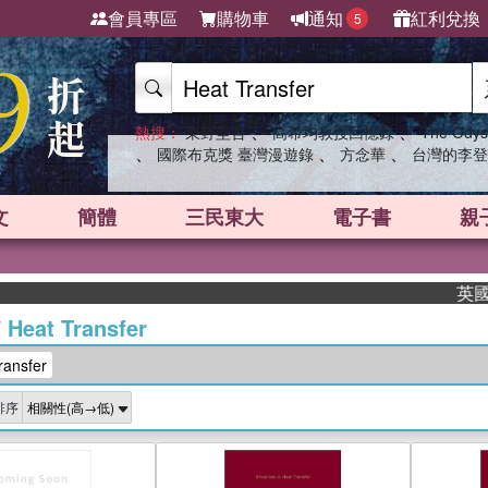
會員專區
購物車
通知
紅利兌換
5
、
、
熱搜：
東野圭吾
高希均教授回憶錄
The Odys
、
、
、
國際布克獎 臺灣漫遊錄
方念華
台灣的李登
文
簡體
三民東大
電子書
親
英國出版界指
/
Heat Transfer
ansfer
排序