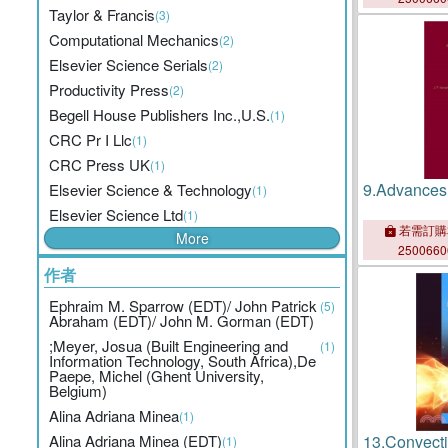
Taylor & Francis
(3)
Computational Mechanics
(2)
Elsevier Science Serials
(2)
Productivity Press
(2)
Begell House Publishers Inc.,U.S.
(1)
CRC Pr I Llc
(1)
CRC Press UK
(1)
9.
Advances
Elsevier Science & Technology
(1)
Elsevier Science Ltd
(1)
若需訂購
More
250066
作者
Ephraim M. Sparrow (EDT)/ John Patrick
(5)
Abraham (EDT)/ John M. Gorman (EDT)
;Meyer, Josua (Built Engineering and
(1)
Information Technology, South Africa),De
Paepe, Michel (Ghent University,
Belgium)
Alina Adriana Minea
(1)
Alina Adriana Minea (EDT)
13.
Convect
(1)