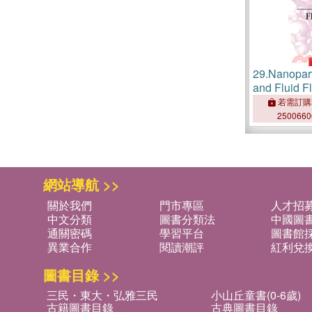
29.
Nanopar
and Fluid F
若需訂購
250066
網站導航 >>
關於我們
門市專區
人才招
中文分類
圖書分類法
中國圖
通關密碼
學習平台
圖書館採
異業合作
閱讀潮評
紅利兌
圖書目錄 >>
三民・東大・弘雅三民
小山丘童書(0-6歲)
古籍圖書目錄
古典圖書目錄