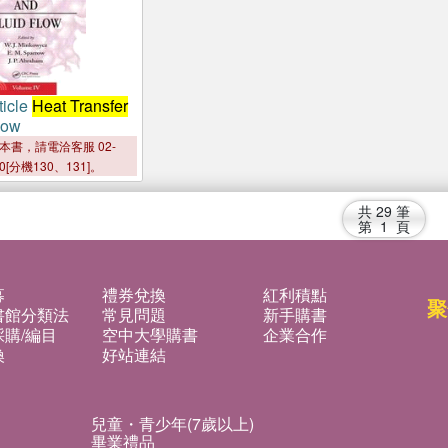
ticle
Heat Transfer
low
本書，請電洽客服 02-
00[分機130、131]。
共
29
筆
第
1
頁
募
禮券兌換
紅利積點
聚
書館分類法
常見問題
新手購書
購/編目
空中大學購書
企業合作
換
好站連結
兒童・青少年(7歲以上)
畢業禮品