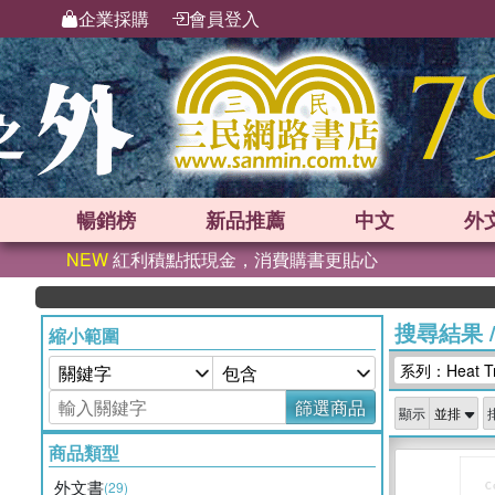
企業採購
會員登入
暢銷榜
新品
推薦
中文
外
NEW
紅利積點抵現金，消費購書更貼心
搜尋結果
縮小範圍
系列：Heat Tr
篩選商品
顯示
商品類型
外文書
(29)