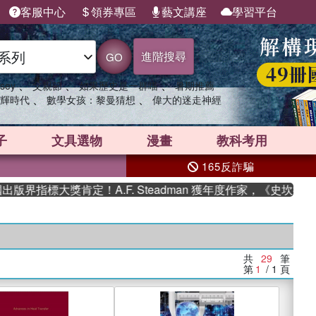
客服中心
領券專區
藝文講座
學習平台
進階搜尋
GO
、
、
、
sey
父親節
如果歷史是一群喵
暑期推薦
、
、
輝時代
數學女孩：黎曼猜想
偉大的迷走神經
子
文具選物
漫畫
教科考用
165反詐騙
標大獎肯定！A.F. Steadman 獲年度作家，《史坎德》系列
共
29
筆
第
1
/ 1
頁