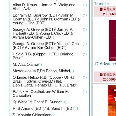
Transfer
Allan D. Kraus、James R. Welty and
(1)
Abdul Aziz
若需訂購
250066
Ephraim M. Sparrow (EDT)/ John M.
(1)
Gorman (EDT)/ John N. Gorman (EDT)/
Young I. Cho (EDT)
George A. Greene (EDT)/ James P.
(1)
Hartnett (EDT)/ Young I. Cho (EDT)/
Avram Bar-Cohen (EDT)
George A. Greene (EDT)/ Young I. Cho
(1)
(EDT)/ Avram Bar-Cohen (EDT)
Helcio R.B. (Coppe - UFRJ Orlande
(1)
Brazil)
17.
Advance
M. Alaa Olama
(1)
Meyer, Josua P,De Paepe, Michel
(1)
若需訂購
Orlande, Helcio R.B. (Coppe - UFRJ,
(1)
250066
Brazil),Fudym, Olivier,Maillet,
Denis,Cotta, Renato M. (UFRJ, Brazil)
Patrick H. Oosthuizen/ William E.
(1)
Carscallen
Q. Wang/ Y. Chen/ B. Sunden
(1)
R. S Amano (EDT)/ B. SundTn (EDT)
(1)
S. Mostafa Ghiaasiaan
(1)