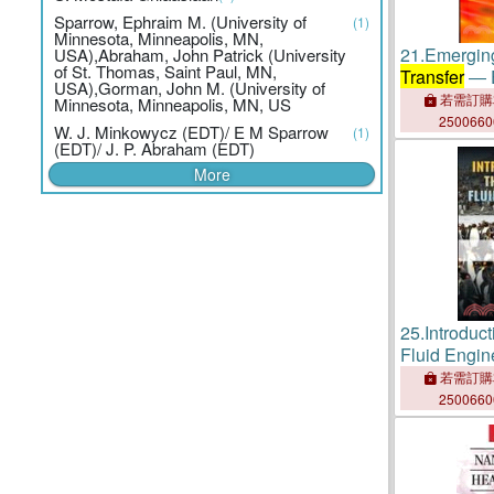
Sparrow, Ephraim M. (University of
(1)
Minnesota, Minneapolis, MN,
21.
Emerging
USA),Abraham, John Patrick (University
of St. Thomas, Saint Paul, MN,
Transfer
― 
USA),Gorman, John M. (University of
Heat Excha
若需訂購
Minnesota, Minneapolis, MN, US
250066
W. J. Minkowycz (EDT)/ E M Sparrow
(1)
(EDT)/ J. P. Abraham (EDT)
More
25.
Introduc
Fluid Engin
若需訂購
250066