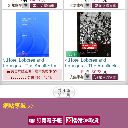
無庫存
無庫存
90 折
3.
Hotel Lobbies and
4.
Hotel Lobbies and
Lounges：The Architecture
Lounges ─ The Architecture
of Professional Hospitality
of Professional Hospitality
9
3023
若需訂購本書，請電洽客服 02-
無庫存
25006600[分機130、131]。
共
4
筆
第
1
頁
網站導航 >>