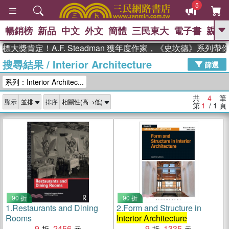
5
暢銷榜
新品
中文
外文
簡體
三民東大
電子書
親子
GO
大獎肯定！A.F. Steadman 獲年度作家，《史坎德》系列帶
搜尋結果
/
Interior Architecture
、
熱搜：
東野圭吾
高希均教授回憶錄
篩選
、
、
、
The Odyssey
父親節
如果歷
系列：Interior Architec...
、
、
史是一群喵
暑期推薦
國際布克
、
、
獎 臺灣漫遊錄
方念華
台灣的李
共
4
筆
顯示
排序
、
、
登輝時代
數學女孩：黎曼猜想
第
1
/ 1
頁
偉大的迷走神經
90 折
90 折
1.
Restaurants and Dining
2.
Form and Structure in
Rooms
Interior Architecture
9
2456
9
1335