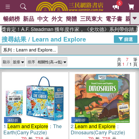
5
暢銷榜
新品
中文
外文
簡體
三民東大
電子書
親子
GO
定！A.F. Steadman 獲年度作家，《史坎德》系列帶你踏
搜尋結果
/
Learn and Explore
、
熱搜：
東野圭吾
高希均教授回憶錄
篩選
、
、
、
The Odyssey
父親節
如果歷
系列：Learn and Explore...
、
、
史是一群喵
暑期推薦
國際布克
、
、
獎 臺灣漫遊錄
方念華
台灣的李
共
7
筆
顯示
排序
、
、
登輝時代
數學女孩：黎曼猜想
第
1
/ 1
頁
偉大的迷走神經
滿額折
滿額折
1.
Learn and Explore
：The
2.
Learn and Explore
：
Earth(Carry Puzzle)
Dinosaurs(Carry Puzzle)
79
738
79
738