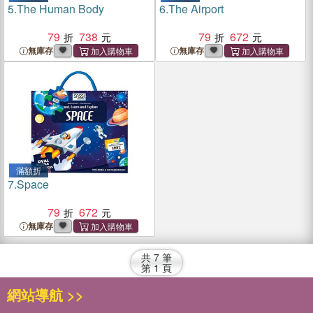
5.
The Human Body
6.
The Airport
79
738
79
672
無庫存
無庫存
滿額折
7.
Space
79
672
無庫存
共
7
筆
第
1
頁
網站導航 >>