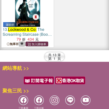
滿額折
13.
Lockwood & Co:
The
Screaming Staircase (Book
1)
79
434
無庫存
共
13
筆
第
1
頁
網站導航 >>
聚焦三民 >>
三民書局
三民出版