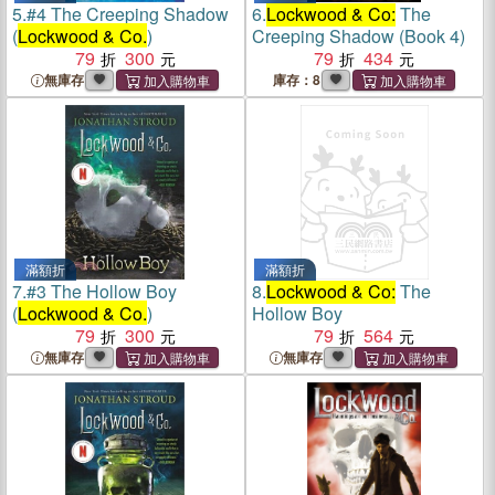
5.
#4 The Creeping Shadow
6.
Lockwood & Co:
The
(
Lockwood & Co.
)
Creeping Shadow (Book 4)
79
300
79
434
無庫存
庫存：8
滿額折
滿額折
7.
#3 The Hollow Boy
8.
Lockwood & Co:
The
(
Lockwood & Co.
)
Hollow Boy
79
300
79
564
無庫存
無庫存