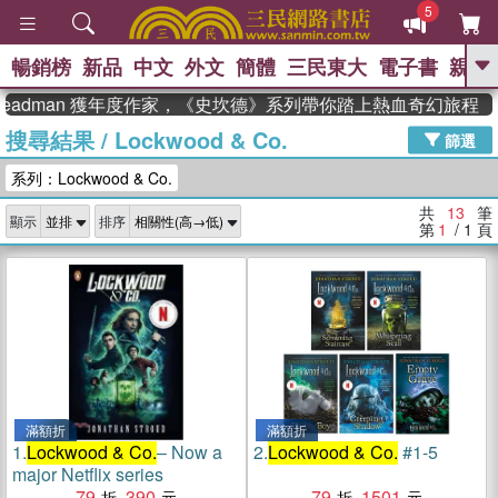
5
暢銷榜
新品
中文
外文
簡體
三民東大
電子書
親子
GO
teadman 獲年度作家，《史坎德》系列帶你踏上熱血奇幻旅程
搜尋結果
/
Lockwood & Co.
、
、
熱搜：
東野圭吾
The Odyssey
篩選
、
、
父親節
如果歷史是一群喵
暑期
系列：Lockwood & Co.
、
、
推薦
國際布克獎 臺灣漫遊錄
方
、
、
念華
台灣的李登輝時代
數學女
共
13
筆
顯示
排序
、
孩：黎曼猜想
偉大的迷走神經
第
1
/ 1
頁
滿額折
滿額折
1.
Lockwood & Co.
– Now a
2.
Lockwood & Co.
#1-5
major Netflix series
79
390
79
1501