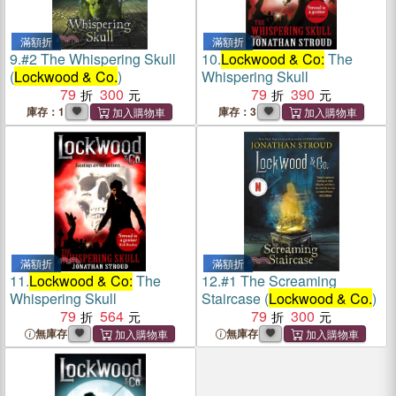
滿額折
滿額折
9.
#2 The Whispering Skull
10.
Lockwood & Co:
The
(
Lockwood & Co.
)
Whispering Skull
79
300
79
390
庫存：1
庫存：3
滿額折
滿額折
11.
Lockwood & Co:
The
12.
#1 The Screaming
Whispering Skull
Staircase (
Lockwood & Co.
)
79
564
79
300
無庫存
無庫存