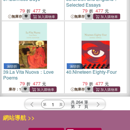
Selected Essays
79
477
79
477
無庫存
無庫存
滿額折
滿額折
39.
La Vita Nuova：Love
40.
Nineteen Eighty-Four
Poems
79
477
79
477
庫存：1
無庫存
共
264
筆
第
7
頁
網站導航 >>