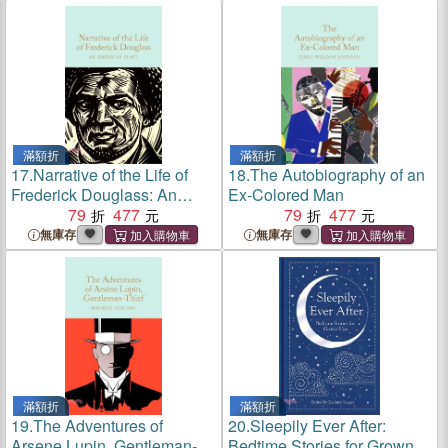
滿額折
滿額折
17.
Narrative of the Life of
18.
The Autobiography of an
Frederick Douglass: An
Ex-Colored Man
American Slave
79
477
79
477
無庫存
無庫存
滿額折
滿額折
19.
The Adventures of
20.
Sleepily Ever After:
Arsene Lupin, Gentleman-
Bedtime Stories for Grown