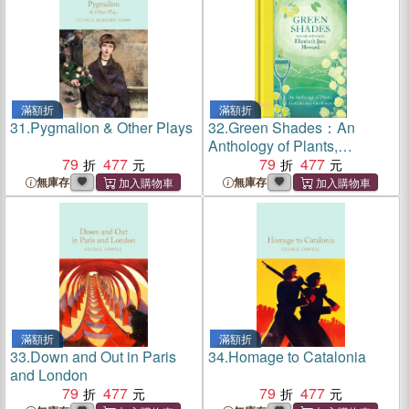
滿額折
滿額折
31.
Pygmalion & Other Plays
32.
Green Shades：An
Anthology of Plants,
79
477
Gardens and Gardeners
79
477
無庫存
無庫存
滿額折
滿額折
33.
Down and Out in Paris
34.
Homage to Catalonia
and London
79
477
79
477