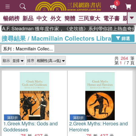
5
暢銷榜
新品
中文
外文
簡體
三民東大
電子書
親子
GO
 Steadman 獲年度作家，《史坎德》系列帶你踏上熱血奇幻旅程
搜尋結果
/
Macmillain Collectors Library
、
熱搜：
東野圭吾
高希均教授回憶錄
篩選
、
、
、
The Odyssey
父親節
花開錦
系列：Macmillain Collec...
、
、
、
繡
暑期推薦
方念華
台灣的
、
李登輝時代
數學女孩：黎曼猜想
共
264
筆
顯示
排序
、
、
偉大的迷走神經
如果歷史是一
第
1
/ 7
頁
、
群喵
臺灣漫遊錄
滿額折
滿額折
1.
Greek Myths: Gods and
2.
Greek Myths: Heroes and
Goddesses
Heroines
75
427
75
427