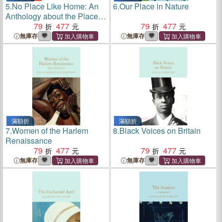
5.
No Place Like Home: An
6.
Our Place in Nature
Anthology about the Places
We Come Back to
79
477
79
477
無庫存
無庫存
滿額折
滿額折
7.
Women of the Harlem
8.
Black Voices on Britain
Renaissance
79
477
79
477
無庫存
無庫存