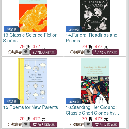
滿額折
滿額折
13.
Classic Science Fiction
14.
Funeral Readings and
Stories
Poems
79
477
79
477
無庫存
無庫存
滿額折
滿額折
15.
Poems for New Parents
16.
Standing Her Ground:
Classic Short Stories by
79
477
Trailblazing Women
79
477
無庫存
無庫存