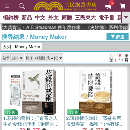
5
暢銷榜
新品
中文
外文
簡體
三民東大
電子書
親子
GO
肯定！A.F. Steadman 獲年度作家，《史坎德》系列帶你
搜尋結果
/
Money Maker
、
熱搜：
東野圭吾
高希均教授回憶錄
篩選
、
、
、
The Odyssey
父親節
如果歷
系列：Money Maker
、
、
史是一群喵
暑期推薦
國際布克
、
、
獎 臺灣漫遊錄
方念華
台灣的李
共
15
筆
顯示
排序
、
、
登輝時代
數學女孩：黎曼猜想
第
1
/ 1
頁
偉大的迷走神經
79 折
79 折
1.
花錢的藝術：打造富足人
2.
讓錢替你賺錢：高盛首席
生的金錢心理學【附贈財富
投資專家，揭密「1%有錢
自由．實踐隨測卡】
79
379
人」的投資智慧
79
379