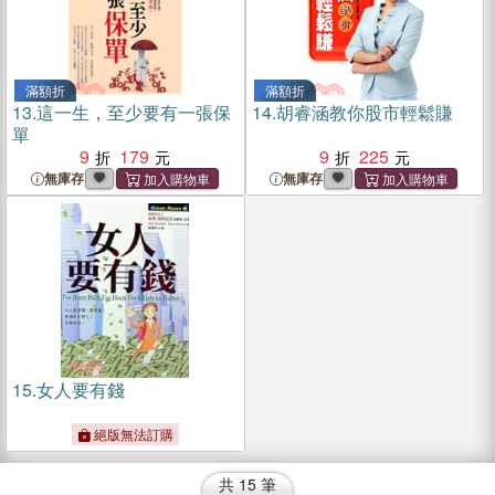
滿額折
滿額折
13.
這一生，至少要有一張保
14.
胡睿涵教你股市輕鬆賺
單
9
179
9
225
無庫存
無庫存
15.
女人要有錢
絕版無法訂購
共
15
筆