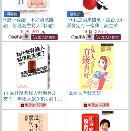
滿額折
滿額折
9.
膽小存錢，不如勇敢賺
10.
我是蘋果股東︰當台股利
錢：財經名主持人阿娟的私
潤像定存一樣薄，錢進華爾
房理財術，教你投資穩穩
9
261
街才是王道！簡單掌握投資
9
225
賺！
祕訣，輕輕鬆鬆3年賺1倍！
無庫存
無庫存
11.
為什麼有錢人都用長皮
12.
女人有錢真好
夾？：年收入200倍法則！改
變25萬人的錢包增值術！
絕版無法訂購
絕版無法訂購