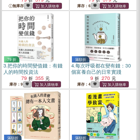
無庫存
庫存：6
79 折
滿額折
3.
把你的時間變值錢：有錢
4.
每次呼吸都在變有錢：30
人的時間投資法
個富養自己的日常實踐
79
355
9
270
庫存：9
庫存：4
滿額折
滿額折