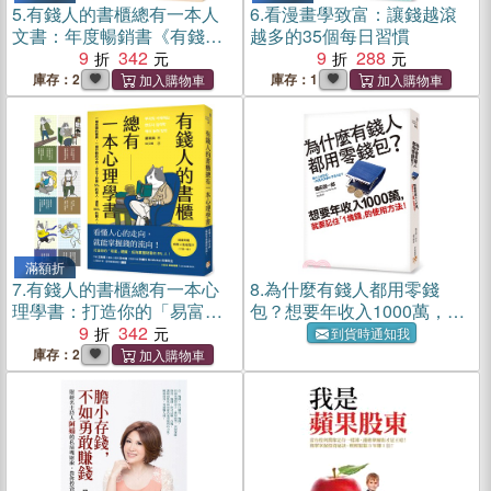
5.
有錢人的書櫃總有一本人
6.
看漫畫學致富：讓錢越滾
文書：年度暢銷書《有錢人
越多的35個每日習慣
的書櫃總有一本心理學書》
9
342
9
288
系列作！教你看懂人心，洞
庫存：2
庫存：1
察人性，駕馭財富的底層邏
輯。
滿額折
7.
有錢人的書櫃總有一本心
8.
為什麼有錢人都用零錢
理學書：打造你的「易富」
包？想要年收入1000萬，就
體質，成為掌握財富的5%
9
342
要記住「1塊錢」的使用方
到貨時通知我
人！
法！
庫存：2