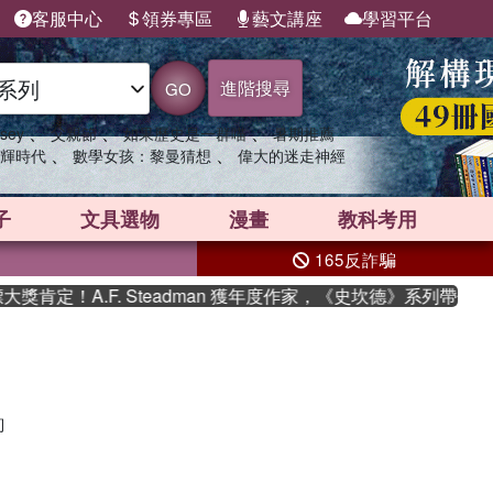
客服中心
領券專區
藝文講座
學習平台
進階搜尋
GO
、
、
、
sey
父親節
如果歷史是一群喵
暑期推薦
、
、
輝時代
數學女孩：黎曼猜想
偉大的迷走神經
子
文具選物
漫畫
教科考用
165反詐騙
肯定！A.F. Steadman 獲年度作家，《史坎德》系列帶你踏
詢