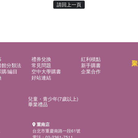
請回上一頁
募
禮券兌換
紅利積點
聚
書館分類法
常見問題
新手購書
購/編目
空中大學購書
企業合作
換
好站連結
兒童・青少年(7歲以上)
畢業禮品
重南店
號
台北市重慶南路一段61號
電話：02-2361-7511