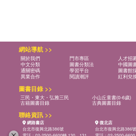
網站導航 >>
關於我們
門市專區
人才招
中文分類
圖書分類法
中國圖
通關密碼
學習平台
圖書館採
異業合作
閱讀潮評
紅利兌
圖書目錄 >>
三民・東大・弘雅三民
小山丘童書(0-6歲)
古籍圖書目錄
古典圖書目錄
聯絡資訊 >>
網路書店
復北店
台北市復興北路386號
台北市復興北路386
電話：02-2500-6600轉 130、131
電話：02-2500-6600