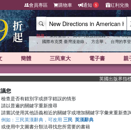
會員專區
購物車
通知
紅利兌換
5
、
、
熱搜：
東野圭吾
高希均教授回憶錄
The Odys
、
、
、
國際布克獎 臺灣漫遊錄
方念華
台灣的李登
文
簡體
三民東大
電子書
親
英國出版界指標大獎
建議您
檢查是否有錯別字或拼字錯誤的情形
請以普遍的關鍵字重新搜尋
請嘗試使用其他語義相近的關鍵字或增加關鍵字字彙來重新查
例如：三民英漢辭典，可改用
三民 英漢辭典
或使用中文圖書分類法尋找您所需要的書籍