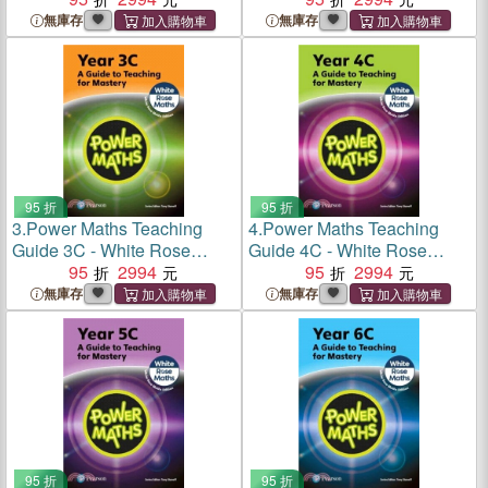
無庫存
無庫存
95 折
95 折
3.
Power Maths Teaching
4.
Power Maths Teaching
Guide 3C - White Rose
Guide 4C - White Rose
Maths edition
95
2994
Maths edition
95
2994
無庫存
無庫存
95 折
95 折