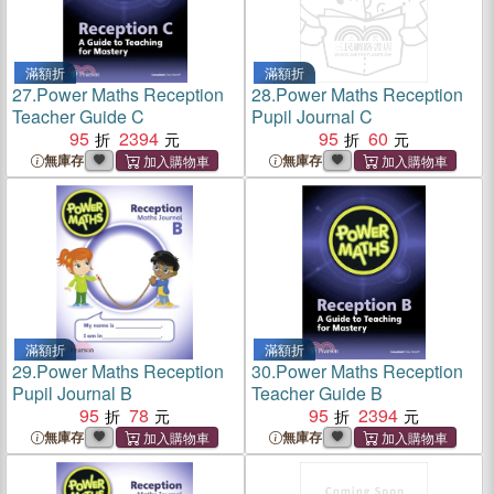
滿額折
滿額折
27.
Power Maths Reception
28.
Power Maths Reception
Teacher Guide C
Pupil Journal C
95
2394
95
60
無庫存
無庫存
滿額折
滿額折
29.
Power Maths Reception
30.
Power Maths Reception
Pupil Journal B
Teacher Guide B
95
78
95
2394
無庫存
無庫存