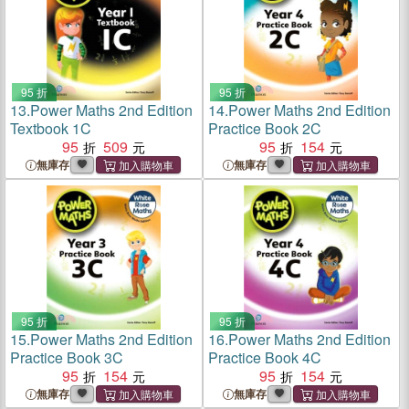
95 折
95 折
13.
Power Maths 2nd Edition
14.
Power Maths 2nd Edition
Textbook 1C
Practice Book 2C
95
509
95
154
無庫存
無庫存
95 折
95 折
15.
Power Maths 2nd Edition
16.
Power Maths 2nd Edition
Practice Book 3C
Practice Book 4C
95
154
95
154
無庫存
無庫存