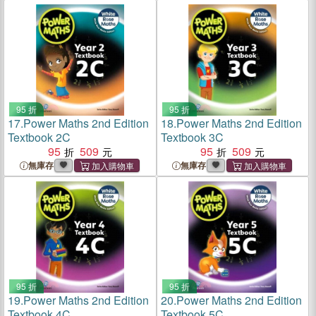
95 折
95 折
17.
Power Maths 2nd Edition
18.
Power Maths 2nd Edition
Textbook 2C
Textbook 3C
95
509
95
509
無庫存
無庫存
95 折
95 折
19.
Power Maths 2nd Edition
20.
Power Maths 2nd Edition
Textbook 4C
Textbook 5C