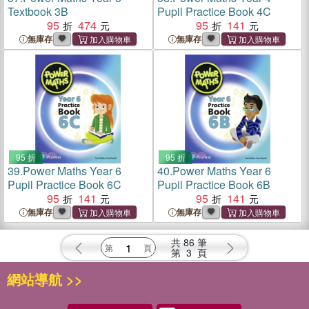
Textbook 3B
Pupil Practice Book 4C
95
474
95
141
無庫存
無庫存
95 折
95 折
39.
Power Maths Year 6
40.
Power Maths Year 6
Pupil Practice Book 6C
Pupil Practice Book 6B
95
141
95
141
無庫存
無庫存
共
86
筆
第
3
頁
網站導航 >>