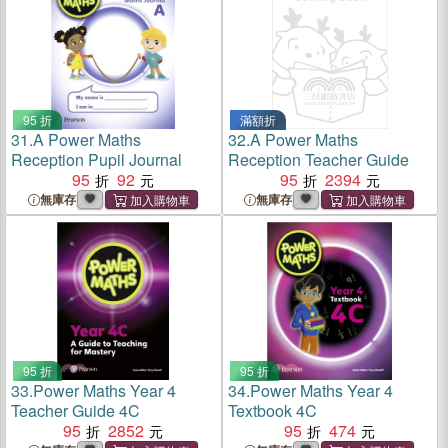
95 折
滿額折
31.
A Power Maths
32.
A Power Maths
Reception Pupil Journal
Reception Teacher Guide
95
92
95
2394
無庫存
無庫存
95 折
95 折
33.
Power Maths Year 4
34.
Power Maths Year 4
Teacher Guide 4C
Textbook 4C
95
2852
95
474