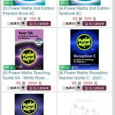
95 折
95 折
23.
Power Maths 2nd Edition
24.
Power Maths 2nd Edition
Practice Book 6C
Textbook 6C
95
154
95
509
無庫存
無庫存
95 折
95 折
25.
Power Maths Teaching
26.
Power Maths Reception
Guide 5A - White Rose
Teacher Guide C - 2021
Maths edition
95
2994
edition
95
2994
無庫存
無庫存