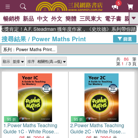
5
暢銷榜
新品
中文
外文
簡體
三民東大
電子書
親子
GO
A.F. Steadman 獲年度作家，《史坎德》系列帶你踏上熱血
搜尋結果
/
Power Maths Print
、
、
熱搜：
東野圭吾
The Odyssey
篩選
、
、
父親節
如果歷史是一群喵
暑期
系列：Power Maths Print...
、
、
推薦
國際布克獎 臺灣漫遊錄
方
、
、
念華
台灣的李登輝時代
數學女
共
86
筆
顯示
排序
、
孩：黎曼猜想
偉大的迷走神經
第
1
/ 3
頁
95 折
95 折
1.
Power Maths Teaching
2.
Power Maths Teaching
Guide 1C - White Rose
Guide 2C - White Rose
Maths edition
95
2994
Maths edition
95
2994