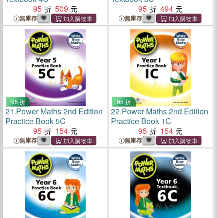
95
509
95
494
無庫存
無庫存
95 折
95 折
21.
Power Maths 2nd Edition
22.
Power Maths 2nd Edition
Practice Book 5C
Practice Book 1C
95
154
95
154
無庫存
無庫存