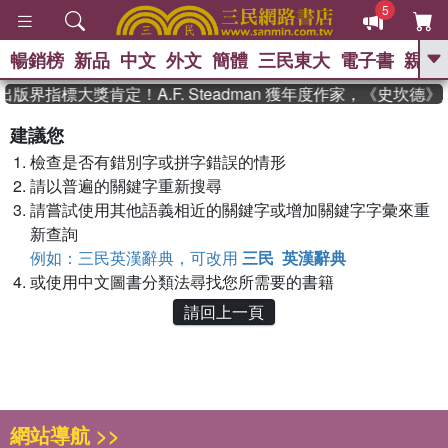
5
暢銷榜
新品
中文
外文
簡體
三民東大
電子書
親子
GO
出版界指標大獎肯定！A.F. Steadman 獲年度作家，《史坎
、
熱搜：
東野圭吾
高希均教授回憶錄
建議您
、
、
、
The Odyssey
父親節
如果歷
檢查是否有錯別字或拼字錯誤的情形
、
、
史是一群喵
暑期推薦
國際布克
、
、
請以普遍的關鍵字重新搜尋
獎 臺灣漫遊錄
方念華
台灣的李
、
、
登輝時代
數學女孩：黎曼猜想
請嘗試使用其他語義相近的關鍵字或增加關鍵字字彙來重
偉大的迷走神經
新查詢
例如：三民英漢辭典，可改用
三民 英漢辭典
或使用中文圖書分類法尋找您所需要的書籍
請回上一頁
網站導航 >>