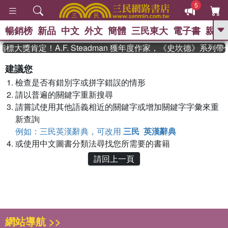
5
暢銷榜
新品
中文
外文
簡體
三民東大
電子書
親子
GO
標大獎肯定！A.F. Steadman 獲年度作家，《史坎德》系列
、
熱搜：
東野圭吾
高希均教授回憶錄
建議您
、
、
、
The Odyssey
父親節
如果歷
檢查是否有錯別字或拼字錯誤的情形
、
、
史是一群喵
暑期推薦
國際布克
、
、
請以普遍的關鍵字重新搜尋
獎 臺灣漫遊錄
方念華
台灣的李
、
、
登輝時代
數學女孩：黎曼猜想
請嘗試使用其他語義相近的關鍵字或增加關鍵字字彙來重
偉大的迷走神經
新查詢
例如：三民英漢辭典，可改用
三民 英漢辭典
或使用中文圖書分類法尋找您所需要的書籍
請回上一頁
網站導航 >>