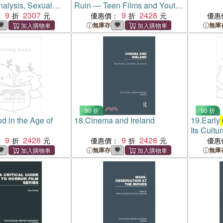
alysis, Sexual
Ruin ― Teen Films and Youth
and Film Theory
9
2307
Culture
9
2428
：
優惠價：
優惠
無庫存
無庫
90 折
90 折
d in the Age of
18.
Cinema and Ireland
19.
Early
Its Cultu
9
2428
9
2428
：
優惠價：
優惠
無庫存
無庫