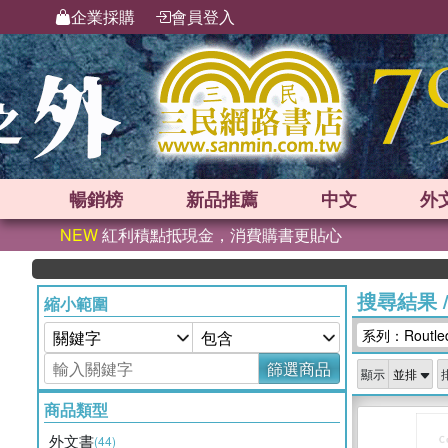
企業採購
會員登入
暢銷榜
新品
推薦
中文
外
NEW
紅利積點抵現金，消費購書更貼心
搜尋結果
縮小範圍
系列：Routledg
篩選商品
顯示
商品類型
外文書
(44)