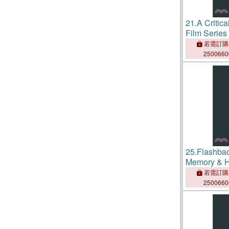
21.
A Critica
Film Series
若需訂購
250066
25.
Flashbac
Memory & H
若需訂購
250066