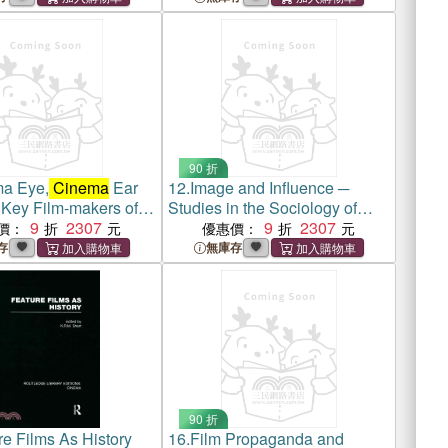
90 折
a Eye,
Cinema
Ear
12.
Image and Influence ─
ey Film-makers of
Studies in the Sociology of
es
9
2307
Film
9
2307
價：
優惠價：
存
無庫存
90 折
re Films As History
16.
Film Propaganda and