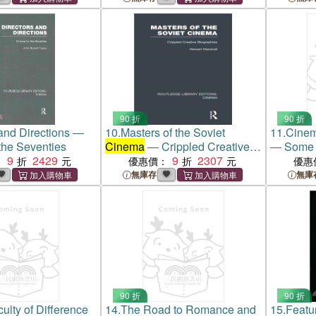
90 折
90 折
 and Directions ―
10.
Masters of the Soviet
11.
Cinem
the Seventies
Cinema
― Crippled Creative
― Some K
9
2429
Biographies
9
2307
the Sixti
：
優惠價：
優惠
無庫存
無庫
90 折
90 折
culty of Difference
14.
The Road to Romance and
15.
Featu