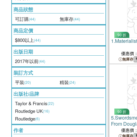
商品狀態
可訂購
無庫存
(44)
(44)
商品定價
90 折
$800以上
(44)
1.
Materialis
出版日期
優惠價
無庫存
2017年以前
(44)
裝訂方式
平裝
精裝
(20)
(24)
出版社/品牌
Taylor & Francis
(22)
Routledge UK
(16)
90 折
5.
Swordsme
Routledge
(6)
From Dougla
Michael Yor
作者
優惠價
無庫存