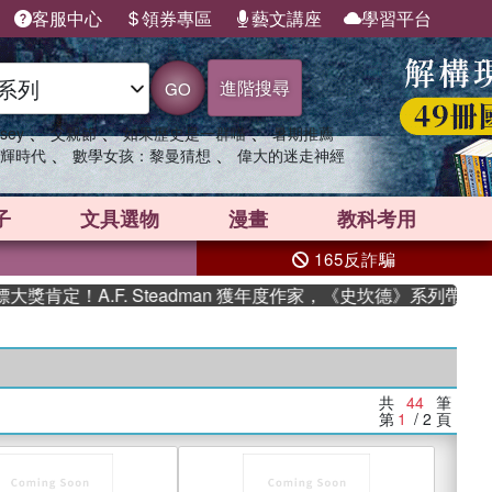
客服中心
領券專區
藝文講座
學習平台
進階搜尋
GO
、
、
、
sey
父親節
如果歷史是一群喵
暑期推薦
、
、
輝時代
數學女孩：黎曼猜想
偉大的迷走神經
子
文具選物
漫畫
教科考用
165反詐騙
A.F. Steadman 獲年度作家，《史坎德》系列帶你踏上熱血
共
44
筆
第
1
/ 2
頁