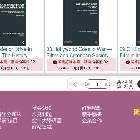
ter or Drive-In
38.
Hollywood Goes to War ―
39.
Off S
The History,
Films and American Society,
Film in I
 Politics of the
1939-1952
and Amer
本書，請電洽客服 02-
若需訂購本書，請電洽客服 02-
若需訂
ploitation Film
00[分機130、131]。
25006600[分機130、131]。
2500
共
44
筆
第
2
頁
募
禮券兌換
紅利積點
聚
書館分類法
常見問題
新手購書
購/編目
空中大學購書
企業合作
換
好站連結