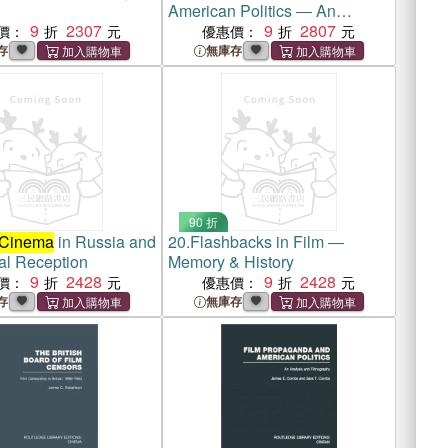
American Politics ― An
9
2307
Analysis and Filmography
9
2807
價：
優惠價：
存
無庫存
90 折
Cinema
in Russia and
20.
Flashbacks in Film ―
ral Reception
Memory & History
9
2428
9
2428
價：
優惠價：
存
無庫存