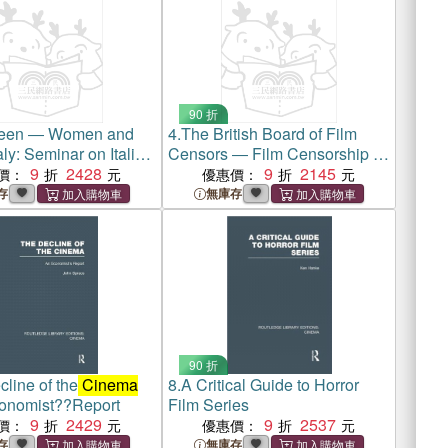
90 折
reen ― Women and
4.
The British Board of Film
taly: Seminar on Italian
Censors ― Film Censorship in
ican Directions
9
2428
Britain 1896-1950
9
2145
價：
優惠價：
存
無庫存
90 折
line of the
Cinema
8.
A Critical Guide to Horror
onomist??Report
Film Series
9
2429
9
2537
價：
優惠價：
存
無庫存