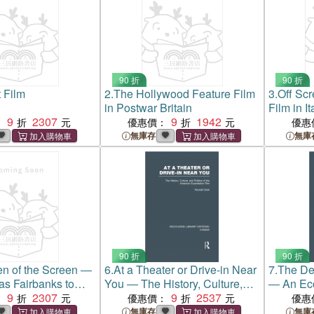
90 折
90 折
t Film
2.
The Hollywood Feature Film
3.
Off Sc
in Postwar Britain
Film in I
9
2307
9
1942
and Amer
：
優惠價：
優惠
無庫存
無庫
90 折
90 折
n of the Screen ―
6.
At a Theater or Drive-in Near
7.
The Dec
s Fairbanks to
You ― The History, Culture,
― An Ec
k
9
2307
and Politics of the American
9
2537
：
優惠價：
優惠
Exploitation Film
無庫存
無庫