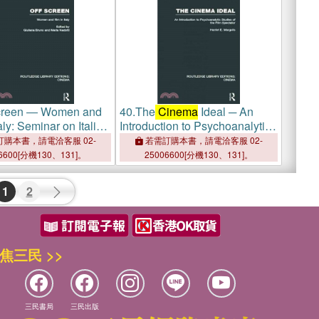
creen ― Women and
40.
The
Cinema
Ideal ─ An
taly: Seminar on Italian
Introduction to Psychoanalytic
ican Directions
Studies of the Film Spectator
購本書，請電洽客服 02-
若需訂購本書，請電洽客服 02-
6600[分機130、131]。
25006600[分機130、131]。
1
2
焦三民 >>
三民書局
三民出版