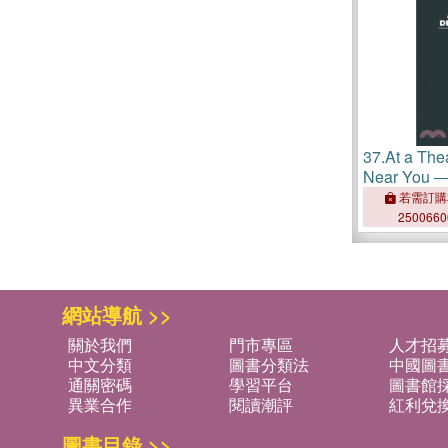
37.
At a Thea
Near You ― 
Culture, and
若需訂購
American Ex
250066
網站導航 >>
關於我們
門市專區
人才招
中文分類
圖書分類法
中國圖
通關密碼
學習平台
圖書館採
異業合作
閱讀潮評
紅利兌
圖書目錄 >>