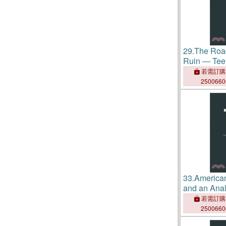
29.
The Roa
Ruin ― Tee
Culture
若需訂購
250066
33.
American
and an Anal
Picture Indu
若需訂購
Structure 1
250066