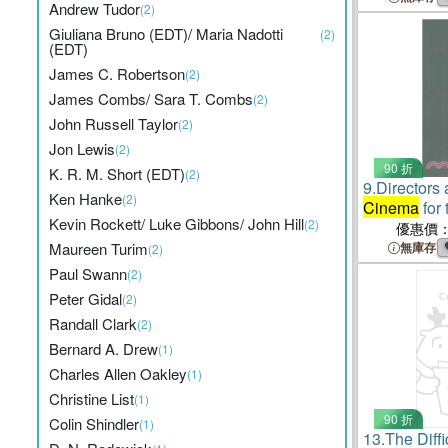
Andrew Tudor
(2)
Giuliana Bruno (EDT)/ Maria Nadotti
(2)
(EDT)
James C. Robertson
(2)
James Combs/ Sara T. Combs
(2)
John Russell Taylor
(2)
Jon Lewis
(2)
90 折
K. R. M. Short (EDT)
(2)
9.
Directors
Ken Hanke
(2)
Cinema
for 
Kevin Rockett/ Luke Gibbons/ John Hill
(2)
優惠價
Maureen Turim
無庫存
(2)
Paul Swann
(2)
Peter Gidal
(2)
Randall Clark
(2)
Bernard A. Drew
(1)
Charles Allen Oakley
(1)
Christine List
(1)
90 折
Colin Shindler
(1)
13.
The Diffi