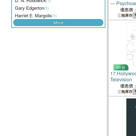
D. N. Rodowick
(1)
― Psychoan
Gary Edgerton
(1)
Difference 
優惠價
Harriet E. Margolis
無庫存
(1)
More
90 折
17.
Hollywoo
Television
優惠價
無庫存