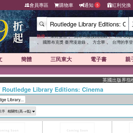
會員專區
購物車
通知
紅利兌換
5
、
、
熱搜：
東野圭吾
高希均教授回憶錄
The Odys
、
、
、
國際布克獎 臺灣漫遊錄
方念華
台灣的李登
文
簡體
三民東大
電子書
親
英國出版界指標大獎肯定！
/
Routledge Library Editions: Cinema
e Library...
排序