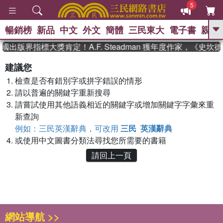
5
暢銷榜
新品
中文
外文
簡體
三民東大
電子書
親子
GO
國出版界指標大獎肯定！A.F. Steadman 獲年度作家，《史
、
熱搜：
東野圭吾
高希均教授回憶錄
建議您
、
、
、
The Odyssey
父親節
如果歷
檢查是否有錯別字或拼字錯誤的情形
、
、
史是一群喵
暑期推薦
國際布克
、
、
請以普遍的關鍵字重新搜尋
獎 臺灣漫遊錄
方念華
台灣的李
、
、
登輝時代
數學女孩：黎曼猜想
請嘗試使用其他語義相近的關鍵字或增加關鍵字字彙來重
偉大的迷走神經
新查詢
例如：三民英漢辭典，可改用
三民 英漢辭典
或使用中文圖書分類法尋找您所需要的書籍
請回上一頁
網站導航 >>