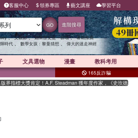
客服中心
領券專區
藝文講座
學習平台
進階搜尋
GO
、
、
、
sey
父親節
如果歷史是一群喵
暑期推薦
、
、
輝時代
數學女孩：黎曼猜想
偉大的迷走神經
子
文具選物
漫畫
教科考用
165反詐騙
界指標大獎肯定！A.F. Steadman 獲年度作家，《史坎德》
詢