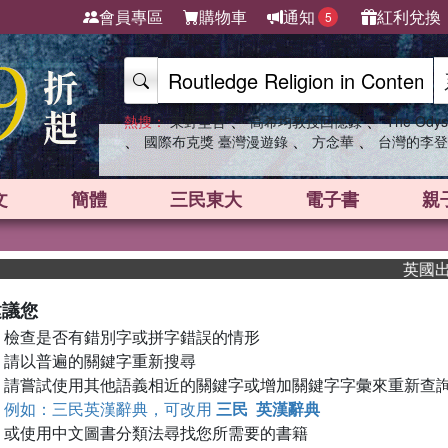
會員專區
購物車
通知
紅利兌換
5
、
、
熱搜：
東野圭吾
高希均教授回憶錄
The Odys
、
、
、
國際布克獎 臺灣漫遊錄
方念華
台灣的李登
文
簡體
三民東大
電子書
親
英國出版
建議您
檢查是否有錯別字或拼字錯誤的情形
請以普遍的關鍵字重新搜尋
請嘗試使用其他語義相近的關鍵字或增加關鍵字字彙來重新查
例如：三民英漢辭典，可改用
三民 英漢辭典
或使用中文圖書分類法尋找您所需要的書籍