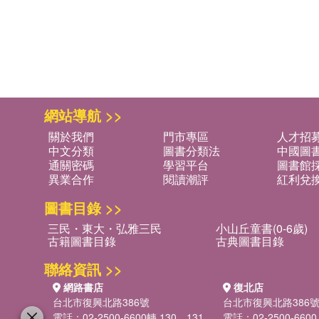
網站導航 >>
關於我們
門市專區
人才招
中文分類
圖書分類法
中國圖
通關密碼
學習平台
圖書館採
異業合作
閱讀潮評
紅利兌
圖書目錄 >>
三民・東大・弘雅三民
小山丘童書(0-6歲)
古籍圖書目錄
古典圖書目錄
聯絡資訊 >>
網路書店
復北店
台北市復興北路386號
台北市復興北路386
電話：02-2500-6600轉 130、131
電話：02-2500-6600