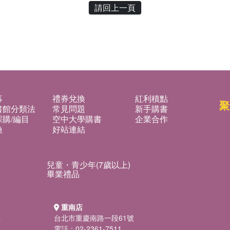
請回上一頁
募
禮券兌換
紅利積點
聚
書館分類法
常見問題
新手購書
購/編目
空中大學購書
企業合作
換
好站連結
兒童・青少年(7歲以上)
畢業禮品
重南店
號
台北市重慶南路一段61號
電話：02-2361-7511