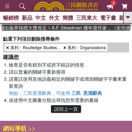
5
暢銷榜
新品
中文
外文
簡體
三民東大
電子書
親子
GO
國出版界指標大獎肯定！A.F. Steadman 獲年度作家，《史
、
熱搜：
東野圭吾
高希均教授回憶錄
點選下列項目刪除搜尋條件
、
、
、
The Odyssey
父親節
如果歷
系列：Routledge Studies...
系列：Organizations
、
、
史是一群喵
暑期推薦
國際布克
、
、
獎 臺灣漫遊錄
方念華
台灣的李
建議您
、
、
登輝時代
數學女孩：黎曼猜想
檢查是否有錯別字或拼字錯誤的情形
偉大的迷走神經
請以普遍的關鍵字重新搜尋
請嘗試使用其他語義相近的關鍵字或增加關鍵字字彙來重
新查詢
例如：三民英漢辭典，可改用
三民 英漢辭典
或使用中文圖書分類法尋找您所需要的書籍
請回上一頁
網站導航 >>