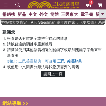
5
暢銷榜
新品
中文
外文
簡體
三民東大
電子書
親子
GO
界指標大獎肯定！A.F. Steadman 獲年度作家，《史坎德》
、
熱搜：
東野圭吾
高希均教授回憶錄
建議您
、
、
、
The Odyssey
父親節
如果歷
檢查是否有錯別字或拼字錯誤的情形
、
、
史是一群喵
暑期推薦
國際布克
、
、
請以普遍的關鍵字重新搜尋
獎 臺灣漫遊錄
方念華
台灣的李
、
、
登輝時代
數學女孩：黎曼猜想
請嘗試使用其他語義相近的關鍵字或增加關鍵字字彙來重
偉大的迷走神經
新查詢
例如：三民英漢辭典，可改用
三民 英漢辭典
或使用中文圖書分類法尋找您所需要的書籍
請回上一頁
網站導航 >>