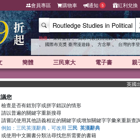
會員專區
購物車
通知
紅利兌換
5
、
、
熱搜：
東野圭吾
高希均教授回憶錄
The Odys
、
、
、
國際布克獎 臺灣漫遊錄
方念華
台灣的李登
文
簡體
三民東大
電子書
親
英國出版
建議您
檢查是否有錯別字或拼字錯誤的情形
請以普遍的關鍵字重新搜尋
請嘗試使用其他語義相近的關鍵字或增加關鍵字字彙來重新查
例如：三民英漢辭典，可改用
三民 英漢辭典
或使用中文圖書分類法尋找您所需要的書籍