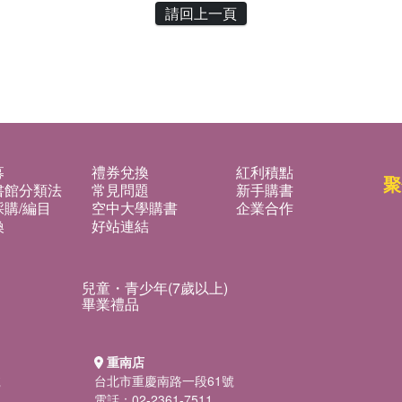
請回上一頁
募
禮券兌換
紅利積點
聚
書館分類法
常見問題
新手購書
購/編目
空中大學購書
企業合作
換
好站連結
兒童・青少年(7歲以上)
畢業禮品
重南店
號
台北市重慶南路一段61號
電話：02-2361-7511