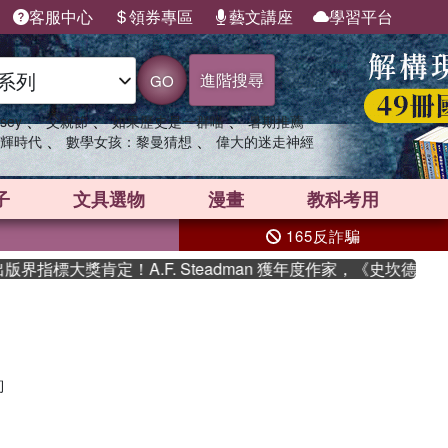
客服中心
領券專區
藝文講座
學習平台
進階搜尋
GO
、
、
、
sey
父親節
如果歷史是一群喵
暑期推薦
、
、
輝時代
數學女孩：黎曼猜想
偉大的迷走神經
子
文具選物
漫畫
教科考用
165反詐騙
界指標大獎肯定！A.F. Steadman 獲年度作家，《史坎德》
詢