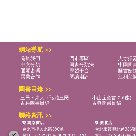
網站導航 >>
關於我們
門市專區
人才招
中文分類
圖書分類法
中國圖
通關密碼
學習平台
圖書館採
異業合作
閱讀潮評
紅利兌
圖書目錄 >>
三民・東大・弘雅三民
小山丘童書(0-6歲)
古籍圖書目錄
古典圖書目錄
聯絡資訊 >>
網路書店
復北店
台北市復興北路386號
台北市復興北路386
電話：02-2500-6600轉 130、131
電話：02-2500-6600